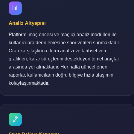
📊
Analiz Altyapısı
Platform, maç öncesi ve maç içi analiz modülleri ile
kullanıcılara derinlemesine spor verileri sunmaktadır.
Oran karşılaştırma, form analizi ve tarihsel veri
grafikleri; karar süreçlerini destekleyen temel araçlar
arasında yer almaktadır. Her hafta güncellenen
raporlar, kullanıcıların doğru bilgiye hızla ulaşımını
kolaylaştırmaktadır.
🏀