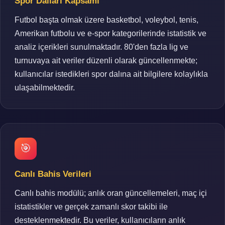
Spor Dalları Kapsamı
Futbol başta olmak üzere basketbol, voleybol, tenis,
Amerikan futbolu ve e-spor kategorilerinde istatistik ve
analiz içerikleri sunulmaktadır. 80'den fazla lig ve
turnuvaya ait veriler düzenli olarak güncellenmekte;
kullanıcılar istedikleri spor dalına ait bilgilere kolaylıkla
ulaşabilmektedir.
🎯
Canlı Bahis Verileri
Canlı bahis modülü; anlık oran güncellemeleri, maç içi
istatistikler ve gerçek zamanlı skor takibi ile
desteklenmektedir. Bu veriler, kullanıcıların anlık