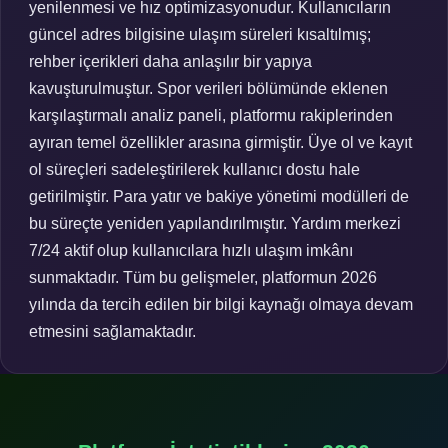
yenilenmesi ve hız optimizasyonudur. Kullanıcıların
güncel adres bilgisine ulaşım süreleri kısaltılmış;
rehber içerikleri daha anlaşılır bir yapıya
kavuşturulmuştur. Spor verileri bölümünde eklenen
karşılaştırmalı analiz paneli, platformu rakiplerinden
ayıran temel özellikler arasına girmiştir. Üye ol ve kayıt
ol süreçleri sadeleştirilerek kullanıcı dostu hale
getirilmiştir. Para yatır ve bakiye yönetimi modülleri de
bu süreçte yeniden yapılandırılmıştır. Yardım merkezi
7/24 aktif olup kullanıcılara hızlı ulaşım imkânı
sunmaktadır. Tüm bu gelişmeler, platformun 2026
yılında da tercih edilen bir bilgi kaynağı olmaya devam
etmesini sağlamaktadır.