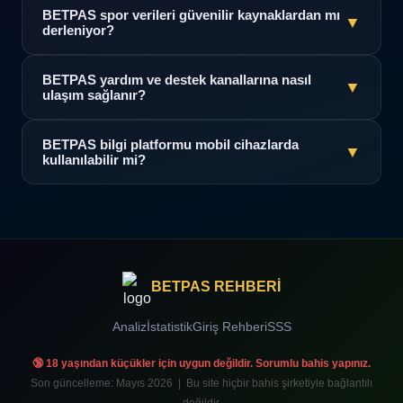
Avrupa'nın büyük ligleri başta olmak üzere dünya genelinde
BETPAS spor verileri güvenilir kaynaklardan mı
▼
80'den fazla lig istatistik kapsamındadır. Türkiye Süper Ligi de
derleniyor?
bu kapsamda yer almaktadır.
Spor verileri doğrulanmış ve bağımsız kaynaklardan
BETPAS yardım ve destek kanallarına nasıl
▼
derlenerek sunulmaktadır. Veri doğruluk oranı %99.8 olarak
ulaşım sağlanır?
ölçülmektedir.
Yardım bölümü üzerinden destek ekibine ulaşım
BETPAS bilgi platformu mobil cihazlarda
▼
sağlanabilmektedir. Canlı destek, e-posta ve sıkça sorulan
kullanılabilir mi?
sorular bölümleri aktif olarak hizmet vermektedir.
Platform tamamen responsive tasarıma sahiptir; mobil ve
tablet cihazlarda sorunsuz çalışmaktadır. iOS ve Android
tarayıcılarında tam uyumluluk sağlanmaktadır.
BETPAS REHBERİ
Analiz
İstatistik
Giriş Rehberi
SSS
🔞 18 yaşından küçükler için uygun değildir. Sorumlu bahis yapınız.
Son güncelleme: Mayıs 2026 | Bu site hiçbir bahis şirketiyle bağlantılı