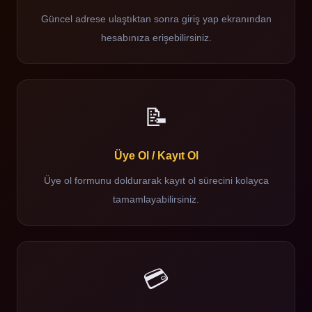
Güncel adrese ulaştıktan sonra giriş yap ekranından
hesabınıza erişebilirsiniz.
📝
Üye Ol / Kayıt Ol
Üye ol formunu doldurarak kayıt ol sürecini kolayca
tamamlayabilirsiniz.
💳