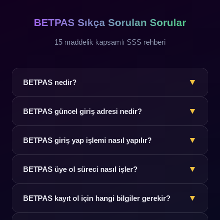
BETPAS Sıkça Sorulan Sorular
15 maddelik kapsamlı SSS rehberi
▼
BETPAS nedir?
Geniş spor verileri ve analiz altyapısına sahip, kullanıcıların
▼
BETPAS güncel giriş adresi nedir?
canlı bahis istatistiklerine ulaşabildiği bir platformdur. Bu bilgi
platformu aracılığıyla güncel verilere erişim sağlanabilmektedir.
Güncel adres bilgisine bu rehber üzerinden ulaşım
▼
BETPAS giriş yap işlemi nasıl yapılır?
sağlanabilmektedir. Adres değişikliklerini takip etmek için
sayfayı düzenli ziyaret etmeniz önerilir.
Güncel adrese ulaştıktan sonra giriş yap ekranında kullanıcı
▼
BETPAS üye ol süreci nasıl işler?
adı ve şifrenizi girerek hesabınıza erişebilirsiniz. Şifre unutma
durumunda yardım bölümünden destek alabilirsiniz.
Kayıt ol formunda temel bilgilerinizi girerek üyeliğinizi
▼
BETPAS kayıt ol için hangi bilgiler gerekir?
oluşturabilirsiniz. Süreç genellikle birkaç dakika içinde
tamamlanmaktadır.
Ad, soyad, e-posta ve iletişim bilgileri standart kayıt ol