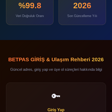
%99.8
2026
Veri Doğruluk Oranı
Son Güncelleme Yılı
BETPAS GİRİŞ & Ulaşım Rehberi 2026
Güncel adres, giriş yap ve üye ol süreçleri hakkında bilgi
🔑
Giriş Yap