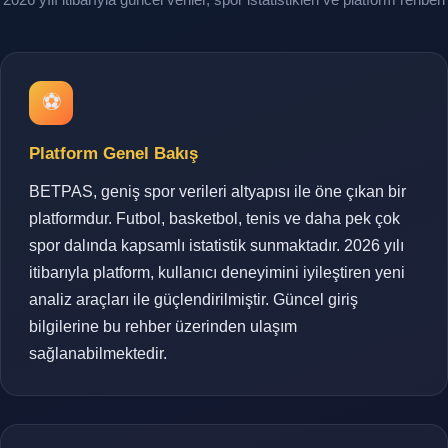
⚽
Platform Genel Bakış
BETPAS, geniş spor verileri altyapısı ile öne çıkan bir
platformdur. Futbol, basketbol, tenis ve daha pek çok
spor dalında kapsamlı istatistik sunmaktadır. 2026 yılı
itibarıyla platform, kullanıcı deneyimini iyileştiren yeni
analiz araçları ile güçlendirilmiştir. Güncel giriş
bilgilerine bu rehber üzerinden ulaşım
sağlanabilmektedir.