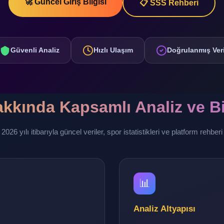
🚀 Güncel Giriş Bilgisi
📋 SSS Rehberi
Güvenli Analiz
Hızlı Ulaşım
Doğrulanmış Ver
kında Kapsamlı Analiz ve Bi
2026 yılı itibarıyla güncel veriler, spor istatistikleri ve platform rehberi
📊
Analiz Altyapısı