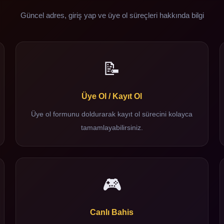
Güncel adres, giriş yap ve üye ol süreçleri hakkında bilgi
📝
Üye Ol / Kayıt Ol
Üye ol formunu doldurarak kayıt ol sürecini kolayca
tamamlayabilirsiniz.
🎮
Canlı Bahis