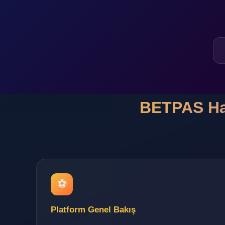
BETPAS Hak
⚽
Platform Genel Bakış