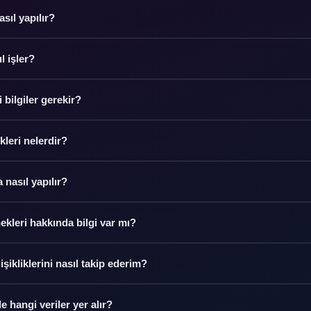
üzerinden ulaşım sağlanabilmektedir. Adres değişikliklerini takip etmek 
sıl yapılır?
iriş yap ekranında kullanıcı adı ve şifrenizi girerek hesabınıza erişebi
l işler?
irsiniz.
izi girerek üyeliğinizi oluşturabilirsiniz. Süreç genellikle birkaç dakika
 bilgiler gerekir?
lgileri standart kayıt ol sürecinde istenmektedir. Kimlik doğrulama adıml
leri nelerdir?
avalesi, kredi kartı ve elektronik cüzdan gibi farklı yöntemler sunulmak
nasıl yapılır?
bakiye bilgilerinize anında ulaşabilirsiniz. Bakiye hareketleri de aynı ek
kleri hakkında bilgi var mı?
ncellemeleri ve spor verileri ile desteklenmektedir. Maç içi istatistikle
ikliklerini nasıl takip ederim?
el adres duyurularını düzenli olarak takip edebilirsiniz. Ayrıca e-posta b
hangi veriler yer alır?