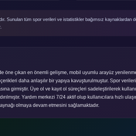
dır. Sunulan tüm spor verileri ve istatistikler bağımsız kaynaklardan d
.
 öne çıkan en önemli gelişme, mobil uyumlu arayüz yenilenmesi
 içerikleri daha anlaşılır bir yapıya kavuşturulmuştur. Spor veril
ına girmiştir. Üye ol ve kayıt ol süreçleri sadeleştirilerek kullanı
rılmıştır. Yardım merkezi 7/24 aktif olup kullanıcılara hızlı ul
gi kaynağı olmaya devam etmesini sağlamaktadır.