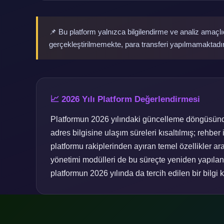
📌 Bu platform yalnızca bilgilendirme ve analiz amaçlı
gerçekleştirilmemekte, para transferi yapılmamaktadır
📈 2026 Yılı Platform Değerlendirmesi
Platformun 2026 yılındaki güncelleme döngüsünde
adres bilgisine ulaşım süreleri kısaltılmış; rehber
platformu rakiplerinden ayıran temel özellikler aras
yönetimi modülleri de bu süreçte yeniden yapılandı
platformun 2026 yılında da tercih edilen bir bil