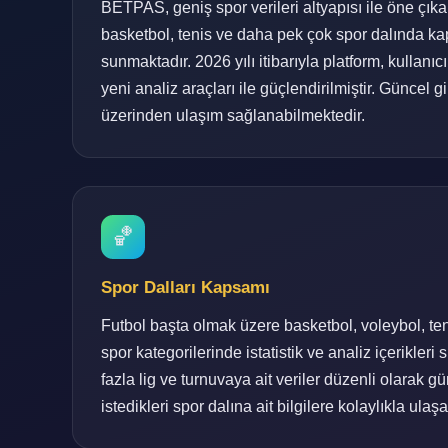
BETPAS, geniş spor verileri altyapısı ile öne çıkan
basketbol, tenis ve daha pek çok spor dalında kap
sunmaktadır. 2026 yılı itibarıyla platform, kullanıc
yeni analiz araçları ile güçlendirilmiştir. Güncel gi
üzerinden ulaşım sağlanabilmektedir.
🏀
Spor Dalları Kapsamı
Futbol başta olmak üzere basketbol, voleybol, ten
spor kategorilerinde istatistik ve analiz içerikleri
fazla lig ve turnuvaya ait veriler düzenli olarak g
istedikleri spor dalına ait bilgilere kolaylıkla ulaş