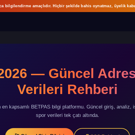
a bilgilendirme amaçlıdır. Hiçbir şekilde bahis oynatmaz, üyelik kab
026 — Güncel Adres,
Verileri Rehberi
n en kapsamlı BETPAS bilgi platformu. Güncel giriş, analiz, is
spor verileri tek çatı altında.