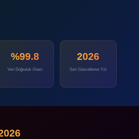
%99.8
2026
Veri Doğruluk Oranı
Son Güncelleme Yılı
2026