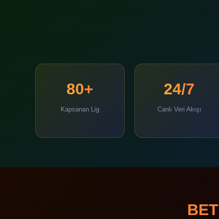
80+
24/7
Kapsanan Lig
Canlı Veri Akışı
BET