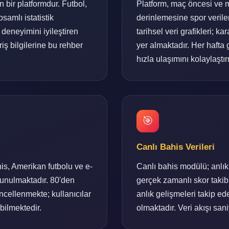
 bir platformdur. Futbol,
Platform, maç öncesi ve ma
samlı istatistik
derinlemesine spor veriler
ı deneyimini iyileştiren
tarihsel veri grafikleri; k
riş bilgilerine bu rehber
yer almaktadır. Her hafta 
hızla ulaşımını kolaylaştı
🎯
Canlı Bahis Verileri
is, Amerikan futbolu ve e-
Canlı bahis modülü; anlık 
 sunulmaktadır. 80'den
gerçek zamanlı skor takibi
üncellenmekte; kullanıcılar
anlık gelişmeleri takip ed
abilmektedir.
olmaktadır. Veri akışı san