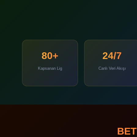
80+
24/7
Kapsanan Lig
Canlı Veri Akışı
BET