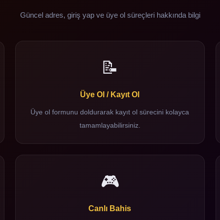
Güncel adres, giriş yap ve üye ol süreçleri hakkında bilgi
📝
Üye Ol / Kayıt Ol
Üye ol formunu doldurarak kayıt ol sürecini kolayca
tamamlayabilirsiniz.
🎮
Canlı Bahis