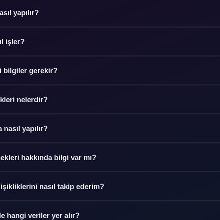
üzerinden ulaşım sağlanabilmektedir. Adres değişikliklerini takip etmek 
sıl yapılır?
iriş yap ekranında kullanıcı adı ve şifrenizi girerek hesabınıza erişebi
l işler?
irsiniz.
izi girerek üyeliğinizi oluşturabilirsiniz. Süreç genellikle birkaç dakika
 bilgiler gerekir?
lgileri standart kayıt ol sürecinde istenmektedir. Kimlik doğrulama adıml
leri nelerdir?
avalesi, kredi kartı ve elektronik cüzdan gibi farklı yöntemler sunulmak
nasıl yapılır?
bakiye bilgilerinize anında ulaşabilirsiniz. Bakiye hareketleri de aynı ek
kleri hakkında bilgi var mı?
ncellemeleri ve spor verileri ile desteklenmektedir. Maç içi istatistikle
ikliklerini nasıl takip ederim?
el adres duyurularını düzenli olarak takip edebilirsiniz. Ayrıca e-posta b
hangi veriler yer alır?