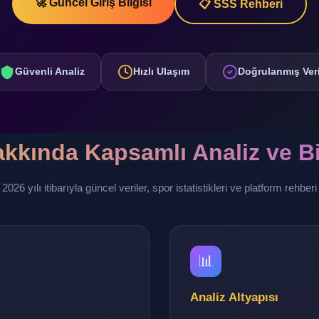
🚀 Güncel Giriş Bilgisi
📋 SSS Rehberi
Güvenli Analiz
Hızlı Ulaşım
Doğrulanmış Ver
kında Kapsamlı Analiz ve Bi
2026 yılı itibarıyla güncel veriler, spor istatistikleri ve platform rehberi
📊
Analiz Altyapısı