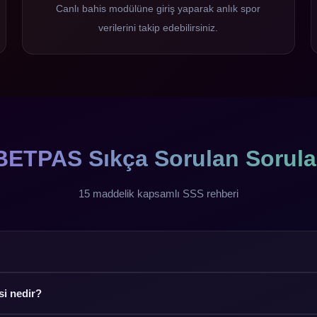
Canlı bahis modülüne giriş yaparak anlık spor
verilerini takip edebilirsiniz.
BETPAS Sıkça Sorulan Sorula
15 maddelik kapsamlı SSS rehberi
pısına sahip, kullanıcıların canlı bahis istatistiklerine ulaşabildiği bir p
si nedir?
im sağlanabilmektedir.