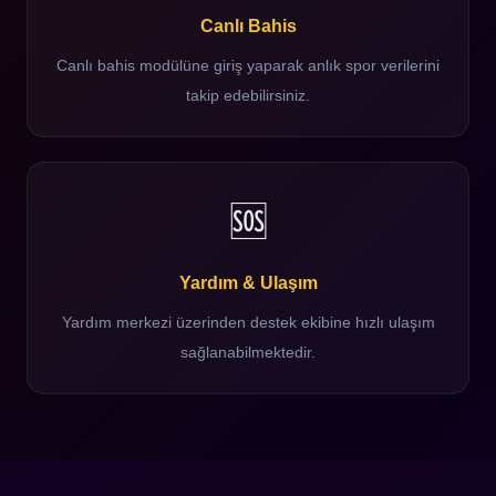
Canlı Bahis
Canlı bahis modülüne giriş yaparak anlık spor verilerini
takip edebilirsiniz.
🆘
Yardım & Ulaşım
Yardım merkezi üzerinden destek ekibine hızlı ulaşım
sağlanabilmektedir.