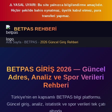
⚠️ YASAL UYARI: Bu site yalnızca bilgilendirme amaçlıdır.
Hiçbir şekilde bahis oynatmaz, üyelik kabul etmez, para
transferi yapmaz.
BETPAS REHBERİ
Ana Sayfa
›
BETPAS
›
2026 Güncel Giriş Rehberi
BETPAS GİRİŞ 2026 — Güncel
Adres, Analiz ve Spor Verileri
Rehberi
Türkiye'nin en kapsamlı BETPAS bilgi platformu.
Güncel giriş, analiz, istatistik ve spor verileri tek çatı
altında.