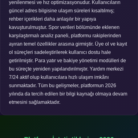
yenilenmesi ve hız optimizasyonudur. Kullanıcıların
güncel adres bilgisine ulaşım süreleri kısaltılmış;
rehber içerikleri daha anlaşılır bir yapıya
kavuşturulmuştur. Spor verileri bölümünde eklenen
karşılaştırmalı analiz paneli, platformu rakiplerinden
ayıran temel özellikler arasına girmiştir. Üye ol ve kayıt
ol süreçleri sadeleştirilerek kullanıcı dostu hale
getirilmiştir. Para yatır ve bakiye yönetimi modülleri de
bu süreçte yeniden yapılandırılmıştır. Yardım merkezi
7/24 aktif olup kullanıcılara hızlı ulaşım imkânı
sunmaktadır. Tüm bu gelişmeler, platformun 2026
yılında da tercih edilen bir bilgi kaynağı olmaya devam
etmesini sağlamaktadır.