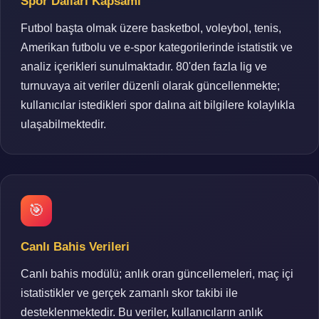
Spor Dalları Kapsamı
Futbol başta olmak üzere basketbol, voleybol, tenis,
Amerikan futbolu ve e-spor kategorilerinde istatistik ve
analiz içerikleri sunulmaktadır. 80'den fazla lig ve
turnuvaya ait veriler düzenli olarak güncellenmekte;
kullanıcılar istedikleri spor dalına ait bilgilere kolaylıkla
ulaşabilmektedir.
🎯
Canlı Bahis Verileri
Canlı bahis modülü; anlık oran güncellemeleri, maç içi
istatistikler ve gerçek zamanlı skor takibi ile
desteklenmektedir. Bu veriler, kullanıcıların anlık