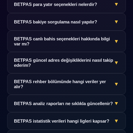
▼
BETPAS para yatır seçenekleri nelerdir?
sürecinde istenmektedir. Kimlik doğrulama adımları platforma
göre değişkenlik gösterebilir.
Para yatır işlemleri için banka havalesi, kredi kartı ve elektronik
▼
BETPAS bakiye sorgulama nasıl yapılır?
cüzdan gibi farklı yöntemler sunulmaktadır. Detaylar hesap
panelinden incelenebilir.
Hesabınıza giriş yaptıktan sonra bakiye bilgilerinize anında
BETPAS canlı bahis seçenekleri hakkında bilgi
▼
ulaşabilirsiniz. Bakiye hareketleri de aynı ekrandan takip
var mı?
edilebilmektedir.
Canlı bahis modülü; anlık oran güncellemeleri ve spor verileri
BETPAS güncel adres değişikliklerini nasıl takip
▼
ile desteklenmektedir. Maç içi istatistikler gerçek zamanlı
ederim?
olarak güncellenmektedir.
Bu bilgi platformu üzerinden güncel adres duyurularını düzenli
BETPAS rehber bölümünde hangi veriler yer
▼
olarak takip edebilirsiniz. Ayrıca e-posta bildirimleri için yardım
alır?
bölümünden destek alabilirsiniz.
Rehber bölümünde analiz, istatistik ve spor verileri odaklı
▼
BETPAS analiz raporları ne sıklıkla güncellenir?
içerikler sunulmaktadır. Lig tabloları, form analizleri ve oran
karşılaştırmaları da bu bölümde yer almaktadır.
Analiz ve istatistik raporları haftalık döngüde güncellenmekte;
▼
BETPAS istatistik verileri hangi ligleri kapsar?
önemli maç öncesi ek raporlar yayımlanmaktadır. Güncel
verilere erişim için sayfayı düzenli ziyaret etmeniz önerilir.