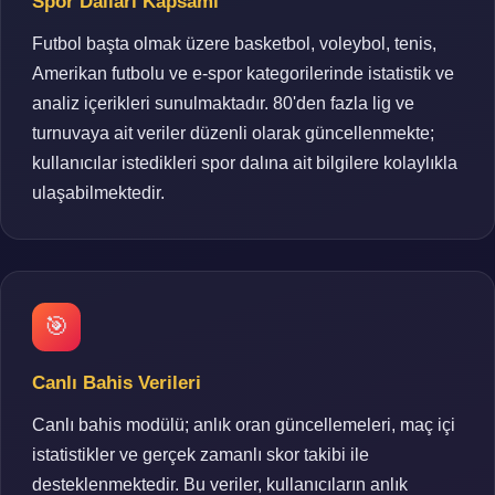
Spor Dalları Kapsamı
Futbol başta olmak üzere basketbol, voleybol, tenis,
Amerikan futbolu ve e-spor kategorilerinde istatistik ve
analiz içerikleri sunulmaktadır. 80'den fazla lig ve
turnuvaya ait veriler düzenli olarak güncellenmekte;
kullanıcılar istedikleri spor dalına ait bilgilere kolaylıkla
ulaşabilmektedir.
🎯
Canlı Bahis Verileri
Canlı bahis modülü; anlık oran güncellemeleri, maç içi
istatistikler ve gerçek zamanlı skor takibi ile
desteklenmektedir. Bu veriler, kullanıcıların anlık