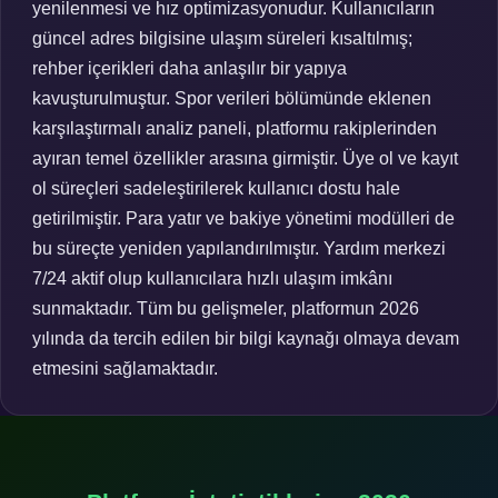
yenilenmesi ve hız optimizasyonudur. Kullanıcıların
güncel adres bilgisine ulaşım süreleri kısaltılmış;
rehber içerikleri daha anlaşılır bir yapıya
kavuşturulmuştur. Spor verileri bölümünde eklenen
karşılaştırmalı analiz paneli, platformu rakiplerinden
ayıran temel özellikler arasına girmiştir. Üye ol ve kayıt
ol süreçleri sadeleştirilerek kullanıcı dostu hale
getirilmiştir. Para yatır ve bakiye yönetimi modülleri de
bu süreçte yeniden yapılandırılmıştır. Yardım merkezi
7/24 aktif olup kullanıcılara hızlı ulaşım imkânı
sunmaktadır. Tüm bu gelişmeler, platformun 2026
yılında da tercih edilen bir bilgi kaynağı olmaya devam
etmesini sağlamaktadır.