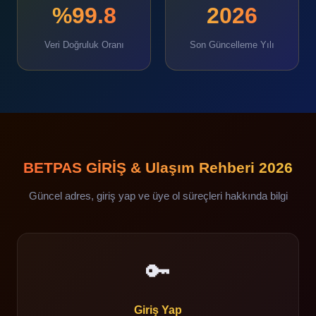
%99.8
2026
Veri Doğruluk Oranı
Son Güncelleme Yılı
BETPAS GİRİŞ & Ulaşım Rehberi 2026
Güncel adres, giriş yap ve üye ol süreçleri hakkında bilgi
🔑
Giriş Yap