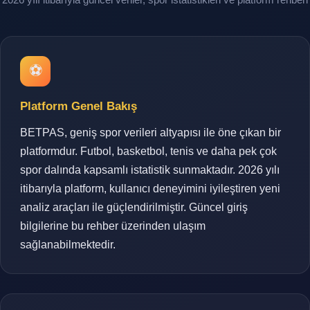
⚽
Platform Genel Bakış
BETPAS, geniş spor verileri altyapısı ile öne çıkan bir
platformdur. Futbol, basketbol, tenis ve daha pek çok
spor dalında kapsamlı istatistik sunmaktadır. 2026 yılı
itibarıyla platform, kullanıcı deneyimini iyileştiren yeni
analiz araçları ile güçlendirilmiştir. Güncel giriş
bilgilerine bu rehber üzerinden ulaşım
sağlanabilmektedir.