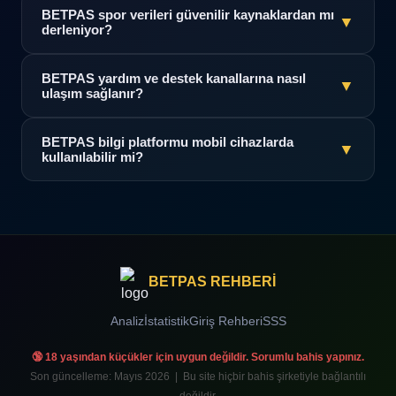
Avrupa'nın büyük ligleri başta olmak üzere dünya genelinde
BETPAS spor verileri güvenilir kaynaklardan mı
▼
80'den fazla lig istatistik kapsamındadır. Türkiye Süper Ligi de
derleniyor?
bu kapsamda yer almaktadır.
Spor verileri doğrulanmış ve bağımsız kaynaklardan
BETPAS yardım ve destek kanallarına nasıl
▼
derlenerek sunulmaktadır. Veri doğruluk oranı %99.8 olarak
ulaşım sağlanır?
ölçülmektedir.
Yardım bölümü üzerinden destek ekibine ulaşım
BETPAS bilgi platformu mobil cihazlarda
▼
sağlanabilmektedir. Canlı destek, e-posta ve sıkça sorulan
kullanılabilir mi?
sorular bölümleri aktif olarak hizmet vermektedir.
Platform tamamen responsive tasarıma sahiptir; mobil ve
tablet cihazlarda sorunsuz çalışmaktadır. iOS ve Android
tarayıcılarında tam uyumluluk sağlanmaktadır.
BETPAS REHBERİ
Analiz
İstatistik
Giriş Rehberi
SSS
🔞 18 yaşından küçükler için uygun değildir. Sorumlu bahis yapınız.
Son güncelleme: Mayıs 2026 | Bu site hiçbir bahis şirketiyle bağlantılı