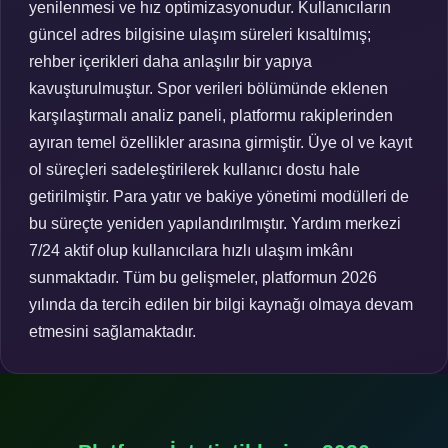
yenilenmesi ve hız optimizasyonudur. Kullanıcıların
güncel adres bilgisine ulaşım süreleri kısaltılmış;
rehber içerikleri daha anlaşılır bir yapıya
kavuşturulmuştur. Spor verileri bölümünde eklenen
karşılaştırmalı analiz paneli, platformu rakiplerinden
ayıran temel özellikler arasına girmiştir. Üye ol ve kayıt
ol süreçleri sadeleştirilerek kullanıcı dostu hale
getirilmiştir. Para yatır ve bakiye yönetimi modülleri de
bu süreçte yeniden yapılandırılmıştır. Yardım merkezi
7/24 aktif olup kullanıcılara hızlı ulaşım imkânı
sunmaktadır. Tüm bu gelişmeler, platformun 2026
yılında da tercih edilen bir bilgi kaynağı olmaya devam
etmesini sağlamaktadır.