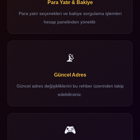
Para Yatır & Bakiye
Para yatır seçenekleri ve bakiye sorgulama işlemleri
hesap panelinden yönetilir.
📡
Güncel Adres
Güncel adres değişikliklerini bu rehber üzerinden takip
edebilirsiniz.
🎮