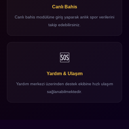
Canlı Bahis
Canlı bahis modülüne giriş yaparak anlık spor verilerini
takip edebilirsiniz.
🆘
Yardım & Ulaşım
Yardım merkezi üzerinden destek ekibine hızlı ulaşım
sağlanabilmektedir.