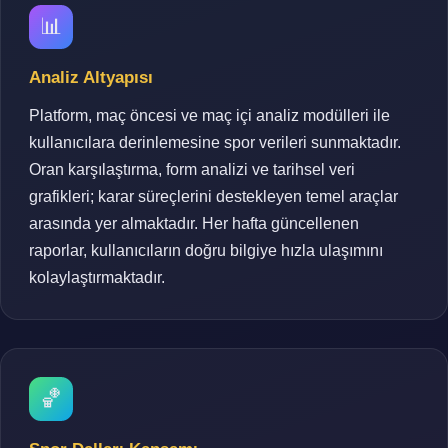
📊
Analiz Altyapısı
Platform, maç öncesi ve maç içi analiz modülleri ile
kullanıcılara derinlemesine spor verileri sunmaktadır.
Oran karşılaştırma, form analizi ve tarihsel veri
grafikleri; karar süreçlerini destekleyen temel araçlar
arasında yer almaktadır. Her hafta güncellenen
raporlar, kullanıcıların doğru bilgiye hızla ulaşımını
kolaylaştırmaktadır.
🏀