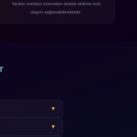
Yardım merkezi üzerinden destek ekibine hızlı
ulaşım sağlanabilmektedir.
r
▼
latformdur. Bu bilgi platformu
▼