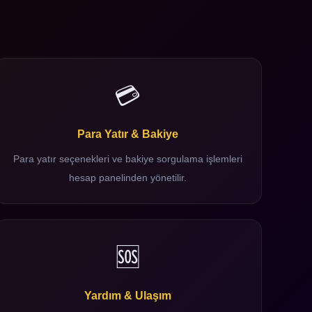
💳
Para Yatır & Bakiye
Para yatır seçenekleri ve bakiye sorgulama işlemleri
hesap panelinden yönetilir.
🆘
Yardım & Ulaşım