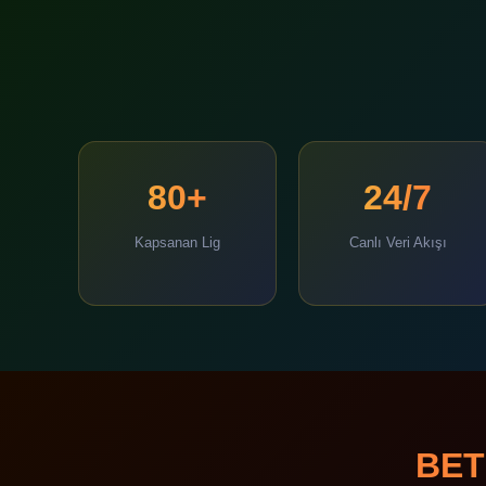
80+
24/7
Kapsanan Lig
Canlı Veri Akışı
BET