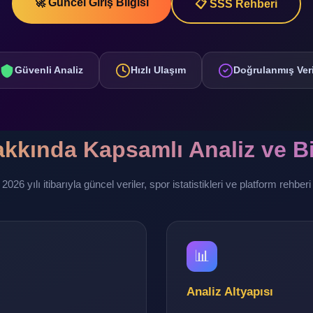
🚀 Güncel Giriş Bilgisi
📋 SSS Rehberi
Güvenli Analiz
Hızlı Ulaşım
Doğrulanmış Ver
kında Kapsamlı Analiz ve Bi
2026 yılı itibarıyla güncel veriler, spor istatistikleri ve platform rehberi
📊
Analiz Altyapısı