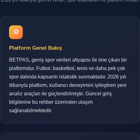
⚽
Platform Genel Bakış
BETPAS, geniş spor verileri altyapısı ile öne çıkan bir
platformdur. Futbol, basketbol, tenis ve daha pek çok
spor dalında kapsamlı istatistik sunmaktadır. 2026 yılı
itibarıyla platform, kullanıcı deneyimini iyileştiren yeni
analiz araçları ile güçlendirilmiştir. Güncel giriş
bilgilerine bu rehber üzerinden ulaşım
sağlanabilmektedir.