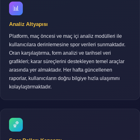
📊
Analiz Altyapısı
Platform, maç öncesi ve maç içi analiz modülleri ile
kullanıcılara derinlemesine spor verileri sunmaktadır.
Oran karşılaştırma, form analizi ve tarihsel veri
grafikleri; karar süreçlerini destekleyen temel araçlar
arasında yer almaktadır. Her hafta güncellenen
raporlar, kullanıcıların doğru bilgiye hızla ulaşımını
kolaylaştırmaktadır.
🏀