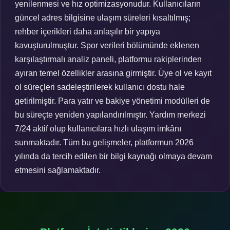
yenilenmesi ve hız optimizasyonudur. Kullanıcıların
güncel adres bilgisine ulaşım süreleri kısaltılmış;
rehber içerikleri daha anlaşılır bir yapıya
kavuşturulmuştur. Spor verileri bölümünde eklenen
karşılaştırmalı analiz paneli, platformu rakiplerinden
ayıran temel özellikler arasına girmiştir. Üye ol ve kayıt
ol süreçleri sadeleştirilerek kullanıcı dostu hale
getirilmiştir. Para yatır ve bakiye yönetimi modülleri de
bu süreçte yeniden yapılandırılmıştır. Yardım merkezi
7/24 aktif olup kullanıcılara hızlı ulaşım imkânı
sunmaktadır. Tüm bu gelişmeler, platformun 2026
yılında da tercih edilen bir bilgi kaynağı olmaya devam
etmesini sağlamaktadır.