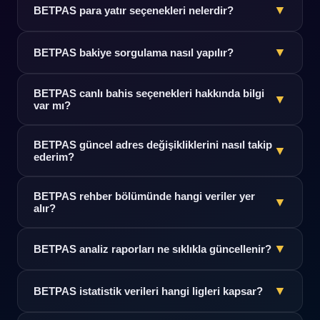
▼
BETPAS para yatır seçenekleri nelerdir?
sürecinde istenmektedir. Kimlik doğrulama adımları platforma
göre değişkenlik gösterebilir.
Para yatır işlemleri için banka havalesi, kredi kartı ve elektronik
▼
BETPAS bakiye sorgulama nasıl yapılır?
cüzdan gibi farklı yöntemler sunulmaktadır. Detaylar hesap
panelinden incelenebilir.
Hesabınıza giriş yaptıktan sonra bakiye bilgilerinize anında
BETPAS canlı bahis seçenekleri hakkında bilgi
▼
ulaşabilirsiniz. Bakiye hareketleri de aynı ekrandan takip
var mı?
edilebilmektedir.
Canlı bahis modülü; anlık oran güncellemeleri ve spor verileri
BETPAS güncel adres değişikliklerini nasıl takip
▼
ile desteklenmektedir. Maç içi istatistikler gerçek zamanlı
ederim?
olarak güncellenmektedir.
Bu bilgi platformu üzerinden güncel adres duyurularını düzenli
BETPAS rehber bölümünde hangi veriler yer
▼
olarak takip edebilirsiniz. Ayrıca e-posta bildirimleri için yardım
alır?
bölümünden destek alabilirsiniz.
Rehber bölümünde analiz, istatistik ve spor verileri odaklı
▼
BETPAS analiz raporları ne sıklıkla güncellenir?
içerikler sunulmaktadır. Lig tabloları, form analizleri ve oran
karşılaştırmaları da bu bölümde yer almaktadır.
Analiz ve istatistik raporları haftalık döngüde güncellenmekte;
▼
BETPAS istatistik verileri hangi ligleri kapsar?
önemli maç öncesi ek raporlar yayımlanmaktadır. Güncel
verilere erişim için sayfayı düzenli ziyaret etmeniz önerilir.