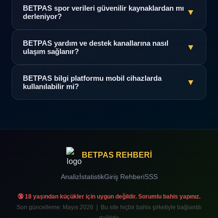
Avrupa'nın büyük ligleri başta olmak üzere dünya genelinde
BETPAS spor verileri güvenilir kaynaklardan mı
▼
80'den fazla lig istatistik kapsamındadır. Türkiye Süper Ligi de
derleniyor?
bu kapsamda yer almaktadır.
Spor verileri doğrulanmış ve bağımsız kaynaklardan
BETPAS yardım ve destek kanallarına nasıl
▼
derlenerek sunulmaktadır. Veri doğruluk oranı %99.8 olarak
ulaşım sağlanır?
ölçülmektedir.
Yardım bölümü üzerinden destek ekibine ulaşım
BETPAS bilgi platformu mobil cihazlarda
▼
sağlanabilmektedir. Canlı destek, e-posta ve sıkça sorulan
kullanılabilir mi?
sorular bölümleri aktif olarak hizmet vermektedir.
Platform tamamen responsive tasarıma sahiptir; mobil ve
tablet cihazlarda sorunsuz çalışmaktadır. iOS ve Android
tarayıcılarında tam uyumluluk sağlanmaktadır.
BETPAS REHBERİ
Analiz
İstatistik
Giriş Rehberi
SSS
🔞 18 yaşından küçükler için uygun değildir. Sorumlu bahis yapınız.
Son güncelleme: Mayıs 2026 | Bu site hiçbir bahis şirketiyle bağlantılı