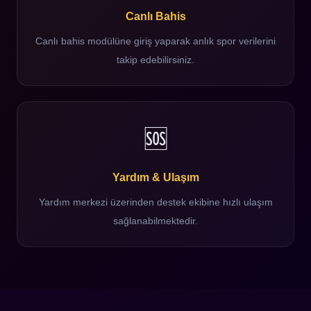
Canlı Bahis
Canlı bahis modülüne giriş yaparak anlık spor verilerini
takip edebilirsiniz.
🆘
Yardım & Ulaşım
Yardım merkezi üzerinden destek ekibine hızlı ulaşım
sağlanabilmektedir.