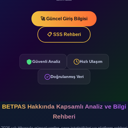
🚀 Güncel Giriş Bilgisi
📋 SSS Rehberi
Güvenli Analiz
Hızlı Ulaşım
Doğrulanmış Veri
BETPAS Hakkında Kapsamlı Analiz ve Bilgi
Rehberi
2026 yılı itibarıyla güncel veriler, spor istatistikleri ve platform rehberi