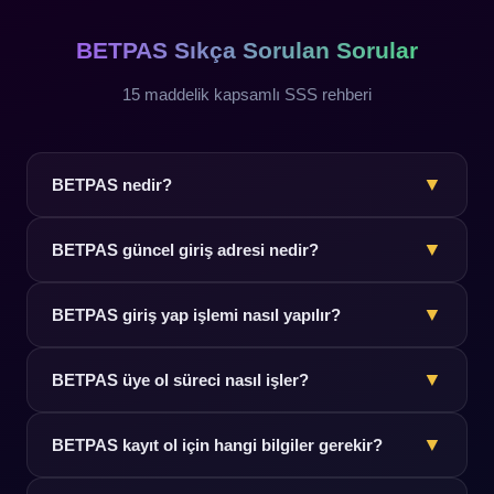
BETPAS Sıkça Sorulan Sorular
15 maddelik kapsamlı SSS rehberi
▼
BETPAS nedir?
Geniş spor verileri ve analiz altyapısına sahip, kullanıcıların
▼
BETPAS güncel giriş adresi nedir?
canlı bahis istatistiklerine ulaşabildiği bir platformdur. Bu bilgi
platformu aracılığıyla güncel verilere erişim sağlanabilmektedir.
Güncel adres bilgisine bu rehber üzerinden ulaşım
▼
BETPAS giriş yap işlemi nasıl yapılır?
sağlanabilmektedir. Adres değişikliklerini takip etmek için
sayfayı düzenli ziyaret etmeniz önerilir.
Güncel adrese ulaştıktan sonra giriş yap ekranında kullanıcı
▼
BETPAS üye ol süreci nasıl işler?
adı ve şifrenizi girerek hesabınıza erişebilirsiniz. Şifre unutma
durumunda yardım bölümünden destek alabilirsiniz.
Kayıt ol formunda temel bilgilerinizi girerek üyeliğinizi
▼
BETPAS kayıt ol için hangi bilgiler gerekir?
oluşturabilirsiniz. Süreç genellikle birkaç dakika içinde
tamamlanmaktadır.
Ad, soyad, e-posta ve iletişim bilgileri standart kayıt ol