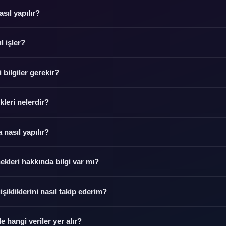
üzerinden ulaşım sağlanabilmektedir. Adres değişikliklerini takip etmek 
sıl yapılır?
iriş yap ekranında kullanıcı adı ve şifrenizi girerek hesabınıza erişebi
l işler?
irsiniz.
izi girerek üyeliğinizi oluşturabilirsiniz. Süreç genellikle birkaç dakika
 bilgiler gerekir?
lgileri standart kayıt ol sürecinde istenmektedir. Kimlik doğrulama adıml
leri nelerdir?
avalesi, kredi kartı ve elektronik cüzdan gibi farklı yöntemler sunulmak
nasıl yapılır?
bakiye bilgilerinize anında ulaşabilirsiniz. Bakiye hareketleri de aynı ek
kleri hakkında bilgi var mı?
ncellemeleri ve spor verileri ile desteklenmektedir. Maç içi istatistikle
ikliklerini nasıl takip ederim?
el adres duyurularını düzenli olarak takip edebilirsiniz. Ayrıca e-posta b
hangi veriler yer alır?