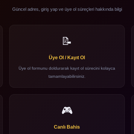
Güncel adres, giriş yap ve üye ol süreçleri hakkında bilgi
📝
Üye Ol / Kayıt Ol
Üye ol formunu doldurarak kayıt ol sürecini kolayca
tamamlayabilirsiniz.
🎮
Canlı Bahis