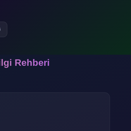
i
lgi Rehberi