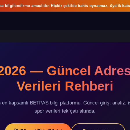
a bilgilendirme amaçlıdır. Hiçbir şekilde bahis oynatmaz, üyelik kab
026 — Güncel Adres,
Verileri Rehberi
n en kapsamlı BETPAS bilgi platformu. Güncel giriş, analiz, is
spor verileri tek çatı altında.