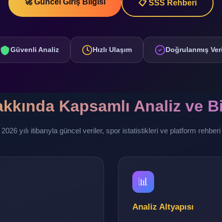
🚀 Güncel Giriş Bilgisi
📋 SSS Rehberi
Güvenli Analiz
Hızlı Ulaşım
Doğrulanmış Ver
kında Kapsamlı Analiz ve Bi
2026 yılı itibarıyla güncel veriler, spor istatistikleri ve platform rehberi
📊
Analiz Altyapısı