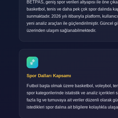
BETPAS, geniş spor verileri altyapısı ile öne çıkan
basketbol, tenis ve daha pek çok spor dalında kap
sunmaktadır. 2026 yılı itibarıyla platform, kullanıc
yeni analiz araçları ile güçlendirilmiştir. Güncel gi
üzerinden ulaşım sağlanabilmektedir.
🏀
Spor Dalları Kapsamı
Futbol başta olmak üzere basketbol, voleybol, ten
spor kategorilerinde istatistik ve analiz içerikleri
fazla lig ve turnuvaya ait veriler düzenli olarak g
istedikleri spor dalına ait bilgilere kolaylıkla ulaş