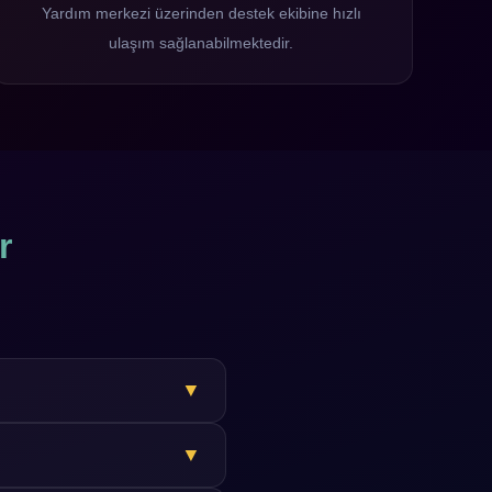
Yardım merkezi üzerinden destek ekibine hızlı
ulaşım sağlanabilmektedir.
r
▼
latformdur. Bu bilgi platformu
▼