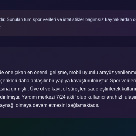
dır. Sunulan tüm spor verileri ve istatistikler bağımsız kaynaklardan d
.
 öne çıkan en önemli gelişme, mobil uyumlu arayüz yenilenmesi
 içerikleri daha anlaşılır bir yapıya kavuşturulmuştur. Spor veril
ına girmiştir. Üye ol ve kayıt ol süreçleri sadeleştirilerek kullanı
rılmıştır. Yardım merkezi 7/24 aktif olup kullanıcılara hızlı ul
gi kaynağı olmaya devam etmesini sağlamaktadır.