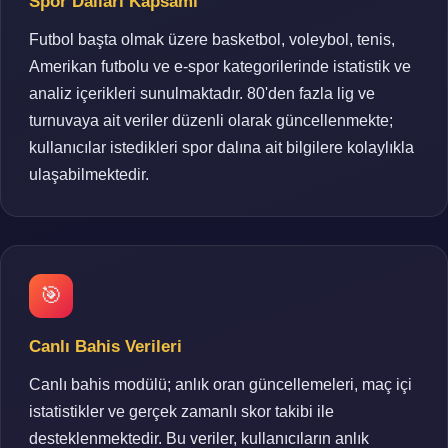
Spor Dalları Kapsamı
Futbol başta olmak üzere basketbol, voleybol, tenis,
Amerikan futbolu ve e-spor kategorilerinde istatistik ve
analiz içerikleri sunulmaktadır. 80'den fazla lig ve
turnuvaya ait veriler düzenli olarak güncellenmekte;
kullanıcılar istedikleri spor dalına ait bilgilere kolaylıkla
ulaşabilmektedir.
🎯
Canlı Bahis Verileri
Canlı bahis modülü; anlık oran güncellemeleri, maç içi
istatistikler ve gerçek zamanlı skor takibi ile
desteklenmektedir. Bu veriler, kullanıcıların anlık