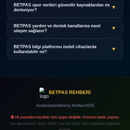
Avrupa'nın büyük ligleri başta olmak üzere dünya genelinde
BETPAS spor verileri güvenilir kaynaklardan mı
▼
80'den fazla lig istatistik kapsamındadır. Türkiye Süper Ligi de
derleniyor?
bu kapsamda yer almaktadır.
Spor verileri doğrulanmış ve bağımsız kaynaklardan
BETPAS yardım ve destek kanallarına nasıl
▼
derlenerek sunulmaktadır. Veri doğruluk oranı %99.8 olarak
ulaşım sağlanır?
ölçülmektedir.
Yardım bölümü üzerinden destek ekibine ulaşım
BETPAS bilgi platformu mobil cihazlarda
▼
sağlanabilmektedir. Canlı destek, e-posta ve sıkça sorulan
kullanılabilir mi?
sorular bölümleri aktif olarak hizmet vermektedir.
Platform tamamen responsive tasarıma sahiptir; mobil ve
tablet cihazlarda sorunsuz çalışmaktadır. iOS ve Android
tarayıcılarında tam uyumluluk sağlanmaktadır.
BETPAS REHBERİ
Analiz
İstatistik
Giriş Rehberi
SSS
🔞 18 yaşından küçükler için uygun değildir. Sorumlu bahis yapınız.
Son güncelleme: Mayıs 2026 | Bu site hiçbir bahis şirketiyle bağlantılı