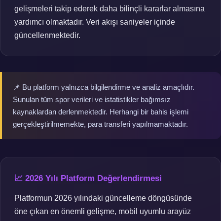
gelişmeleri takip ederek daha bilinçli kararlar almasına
yardımcı olmaktadır. Veri akışı saniyeler içinde
güncellenmektedir.
📌 Bu platform yalnızca bilgilendirme ve analiz amaçlıdır.
Sunulan tüm spor verileri ve istatistikler bağımsız
kaynaklardan derlenmektedir. Herhangi bir bahis işlemi
gerçekleştirilmemekte, para transferi yapılmamaktadır.
📈 2026 Yılı Platform Değerlendirmesi
Platformun 2026 yılındaki güncelleme döngüsünde
öne çıkan en önemli gelişme, mobil uyumlu arayüz