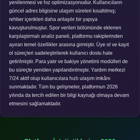
yenilenmesi ve hız optimizasyonudur. Kullanıcıların
güncel adres bilgisine ulaşım süreleri kısaltılmış;
rehber içerikleri daha anlaşılır bir yapıya
kavuşturulmuştur. Spor verileri bölümünde eklenen
karşılaştırmalı analiz paneli, platformu rakiplerinden
ayıran temel özellikler arasına girmiştir. Üye ol ve kayıt
ol süreçleri sadeleştirilerek kullanıcı dostu hale
getirilmiştir. Para yatır ve bakiye yönetimi modülleri de
bu süreçte yeniden yapılandırılmıştır. Yardım merkezi
7/24 aktif olup kullanıcılara hızlı ulaşım imkânı
sunmaktadır. Tüm bu gelişmeler, platformun 2026
yılında da tercih edilen bir bilgi kaynağı olmaya devam
etmesini sağlamaktadır.