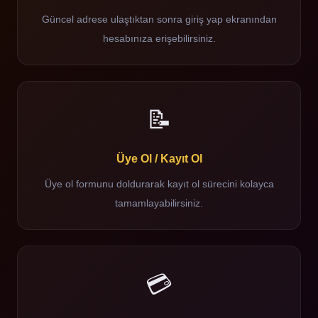
Güncel adrese ulaştıktan sonra giriş yap ekranından
hesabınıza erişebilirsiniz.
📝
Üye Ol / Kayıt Ol
Üye ol formunu doldurarak kayıt ol sürecini kolayca
tamamlayabilirsiniz.
💳