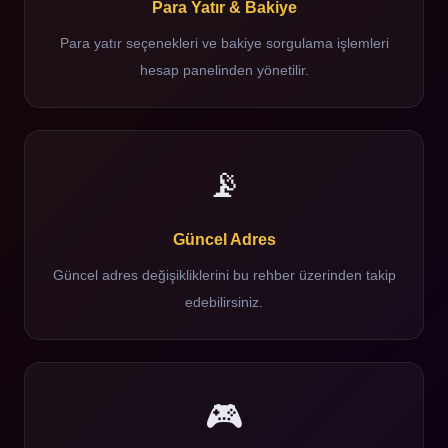
Para Yatır & Bakiye
Para yatır seçenekleri ve bakiye sorgulama işlemleri
hesap panelinden yönetilir.
📡
Güncel Adres
Güncel adres değişikliklerini bu rehber üzerinden takip
edebilirsiniz.
🎮