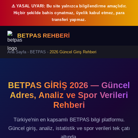
⚠️ YASAL UYARI: Bu site yalnızca bilgilendirme amaçlıdır.
Hiçbir şekilde bahis oynatmaz, üyelik kabul etmez, para
transferi yapmaz.
BETPAS REHBERİ
Ana Sayfa
›
BETPAS
›
2026 Güncel Giriş Rehberi
BETPAS GİRİŞ 2026 — Güncel
Adres, Analiz ve Spor Verileri
Rehberi
Türkiye'nin en kapsamlı BETPAS bilgi platformu.
Güncel giriş, analiz, istatistik ve spor verileri tek çatı
altında.