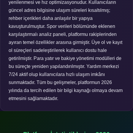
yenilenmesi ve hız optimizasyonudur. Kullanıcıların
güncel adres bilgisine ulaşım süreleri kısaltılmış;
rehber içerikleri daha anlaşılır bir yapıya
kavuşturulmuştur. Spor verileri bölümünde eklenen
karşılaştırmalı analiz paneli, platformu rakiplerinden
ayıran temel özellikler arasına girmiştir. Üye ol ve kayıt
ol süreçleri sadeleştirilerek kullanıcı dostu hale
getirilmiştir. Para yatır ve bakiye yönetimi modülleri de
bu süreçte yeniden yapılandırılmıştır. Yardım merkezi
7/24 aktif olup kullanıcılara hızlı ulaşım imkânı
sunmaktadır. Tüm bu gelişmeler, platformun 2026
yılında da tercih edilen bir bilgi kaynağı olmaya devam
etmesini sağlamaktadır.