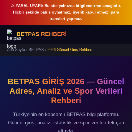
⚠️ YASAL UYARI: Bu site yalnızca bilgilendirme amaçlıdır.
Hiçbir şekilde bahis oynatmaz, üyelik kabul etmez, para
transferi yapmaz.
BETPAS REHBERİ
Ana Sayfa
›
BETPAS
›
2026 Güncel Giriş Rehberi
BETPAS GİRİŞ 2026 — Güncel
Adres, Analiz ve Spor Verileri
Rehberi
Türkiye'nin en kapsamlı BETPAS bilgi platformu.
Güncel giriş, analiz, istatistik ve spor verileri tek çatı
altında.