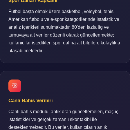
Spor Dalları Kapsamı
Futbol başta olmak üzere basketbol, voleybol, tenis,
Amerikan futbolu ve e-spor kategorilerinde istatistik ve
analiz içerikleri sunulmaktadır. 80'den fazla lig ve
turnuvaya ait veriler düzenli olarak güncellenmekte;
kullanıcılar istedikleri spor dalına ait bilgilere kolaylıkla
ulaşabilmektedir.
🎯
Canlı Bahis Verileri
Canlı bahis modülü; anlık oran güncellemeleri, maç içi
istatistikler ve gerçek zamanlı skor takibi ile
desteklenmektedir. Bu veriler, kullanıcıların anlık