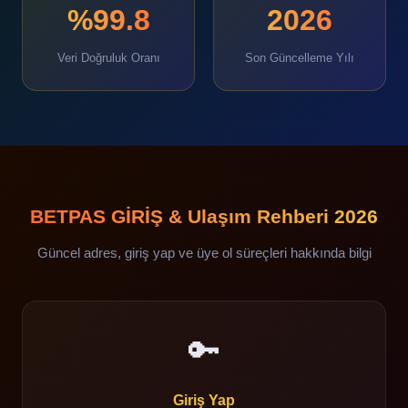
%99.8
2026
Veri Doğruluk Oranı
Son Güncelleme Yılı
BETPAS GİRİŞ & Ulaşım Rehberi 2026
Güncel adres, giriş yap ve üye ol süreçleri hakkında bilgi
🔑
Giriş Yap