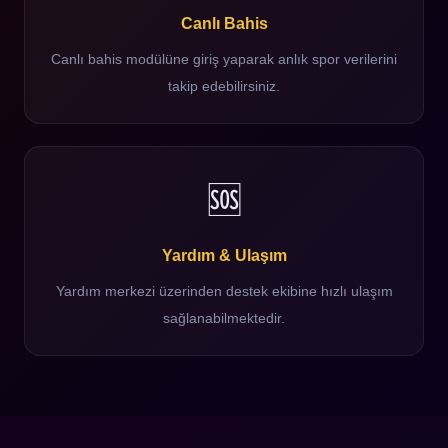
Canlı Bahis
Canlı bahis modülüne giriş yaparak anlık spor verilerini
takip edebilirsiniz.
🆘
Yardım & Ulaşım
Yardım merkezi üzerinden destek ekibine hızlı ulaşım
sağlanabilmektedir.