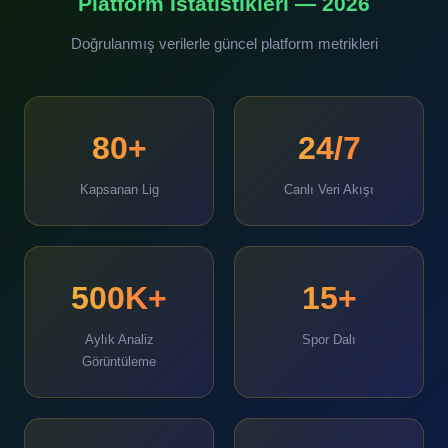
Platform İstatistikleri — 2026
Doğrulanmış verilerle güncel platform metrikleri
80+
24/7
Kapsanan Lig
Canlı Veri Akışı
500K+
15+
Aylık Analiz
Spor Dalı
Görüntüleme