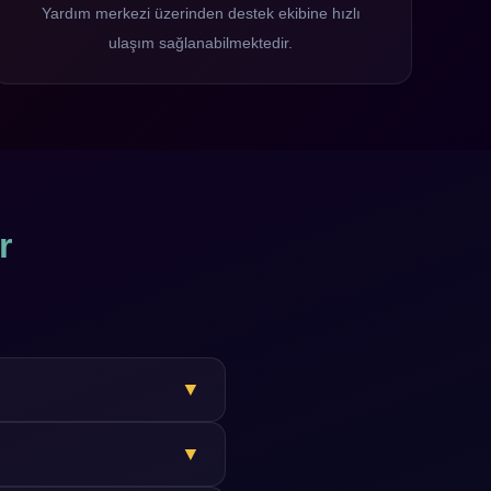
Yardım merkezi üzerinden destek ekibine hızlı
ulaşım sağlanabilmektedir.
r
▼
latformdur. Bu bilgi platformu
▼