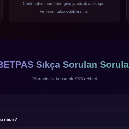
Canlı bahis modülüne giriş yaparak anlık spor
verilerini takip edebilirsiniz.
BETPAS Sıkça Sorulan Sorula
15 maddelik kapsamlı SSS rehberi
pısına sahip, kullanıcıların canlı bahis istatistiklerine ulaşabildiği bir p
si nedir?
im sağlanabilmektedir.