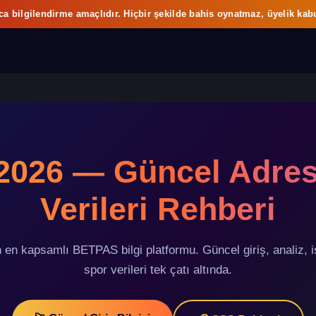
a bilgilendirme amaçlıdır. Hiçbir şekilde bahis oynatmaz, üyelik kab
026 — Güncel Adres,
Verileri Rehberi
n en kapsamlı BETPAS bilgi platformu. Güncel giriş, analiz, is
spor verileri tek çatı altında.