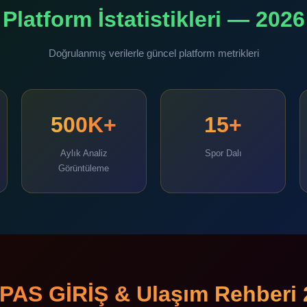
Platform İstatistikleri — 2026
Doğrulanmış verilerle güncel platform metrikleri
500K+
15+
Aylık Analiz
Spor Dalı
Görüntüleme
PAS GİRİŞ & Ulaşım Rehberi 