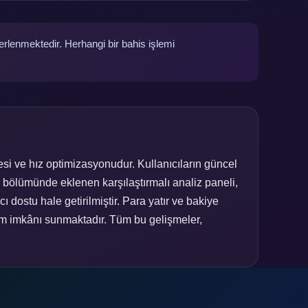
erlenmektedir. Herhangi bir bahis işlemi
 ve hız optimizasyonudur. Kullanıcıların güncel
eri bölümünde eklenen karşılaştırmalı analiz paneli,
cı dostu hale getirilmiştir. Para yatır ve bakiye
aşım imkânı sunmaktadır. Tüm bu gelişmeler,