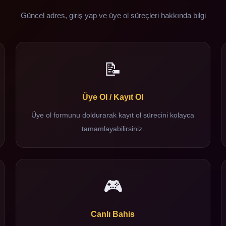
Güncel adres, giriş yap ve üye ol süreçleri hakkında bilgi
📝
Üye Ol / Kayıt Ol
Üye ol formunu doldurarak kayıt ol sürecini kolayca
tamamlayabilirsiniz.
🎮
Canlı Bahis