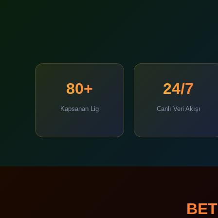
80+
24/7
Kapsanan Lig
Canlı Veri Akışı
BET