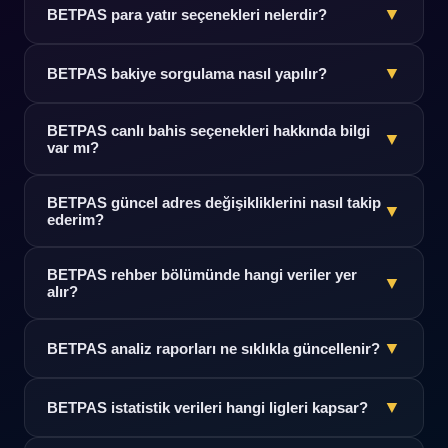
▼
BETPAS para yatır seçenekleri nelerdir?
sürecinde istenmektedir. Kimlik doğrulama adımları platforma
göre değişkenlik gösterebilir.
Para yatır işlemleri için banka havalesi, kredi kartı ve elektronik
▼
BETPAS bakiye sorgulama nasıl yapılır?
cüzdan gibi farklı yöntemler sunulmaktadır. Detaylar hesap
panelinden incelenebilir.
Hesabınıza giriş yaptıktan sonra bakiye bilgilerinize anında
BETPAS canlı bahis seçenekleri hakkında bilgi
▼
ulaşabilirsiniz. Bakiye hareketleri de aynı ekrandan takip
var mı?
edilebilmektedir.
Canlı bahis modülü; anlık oran güncellemeleri ve spor verileri
BETPAS güncel adres değişikliklerini nasıl takip
▼
ile desteklenmektedir. Maç içi istatistikler gerçek zamanlı
ederim?
olarak güncellenmektedir.
Bu bilgi platformu üzerinden güncel adres duyurularını düzenli
BETPAS rehber bölümünde hangi veriler yer
▼
olarak takip edebilirsiniz. Ayrıca e-posta bildirimleri için yardım
alır?
bölümünden destek alabilirsiniz.
Rehber bölümünde analiz, istatistik ve spor verileri odaklı
▼
BETPAS analiz raporları ne sıklıkla güncellenir?
içerikler sunulmaktadır. Lig tabloları, form analizleri ve oran
karşılaştırmaları da bu bölümde yer almaktadır.
Analiz ve istatistik raporları haftalık döngüde güncellenmekte;
▼
BETPAS istatistik verileri hangi ligleri kapsar?
önemli maç öncesi ek raporlar yayımlanmaktadır. Güncel
verilere erişim için sayfayı düzenli ziyaret etmeniz önerilir.