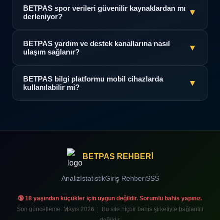
Avrupa'nın büyük ligleri başta olmak üzere dünya genelinde
BETPAS spor verileri güvenilir kaynaklardan mı
▼
80'den fazla lig istatistik kapsamındadır. Türkiye Süper Ligi de
derleniyor?
bu kapsamda yer almaktadır.
Spor verileri doğrulanmış ve bağımsız kaynaklardan
BETPAS yardım ve destek kanallarına nasıl
▼
derlenerek sunulmaktadır. Veri doğruluk oranı %99.8 olarak
ulaşım sağlanır?
ölçülmektedir.
Yardım bölümü üzerinden destek ekibine ulaşım
BETPAS bilgi platformu mobil cihazlarda
▼
sağlanabilmektedir. Canlı destek, e-posta ve sıkça sorulan
kullanılabilir mi?
sorular bölümleri aktif olarak hizmet vermektedir.
Platform tamamen responsive tasarıma sahiptir; mobil ve
tablet cihazlarda sorunsuz çalışmaktadır. iOS ve Android
tarayıcılarında tam uyumluluk sağlanmaktadır.
BETPAS REHBERİ
Analiz
İstatistik
Giriş Rehberi
SSS
🔞 18 yaşından küçükler için uygun değildir. Sorumlu bahis yapınız.
Son güncelleme: Mayıs 2026 | Bu site hiçbir bahis şirketiyle bağlantılı