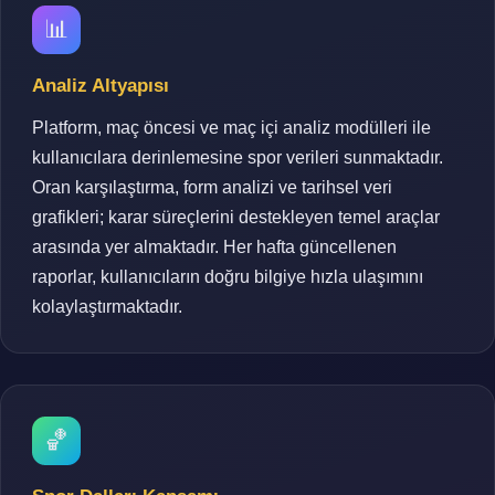
📊
Analiz Altyapısı
Platform, maç öncesi ve maç içi analiz modülleri ile
kullanıcılara derinlemesine spor verileri sunmaktadır.
Oran karşılaştırma, form analizi ve tarihsel veri
grafikleri; karar süreçlerini destekleyen temel araçlar
arasında yer almaktadır. Her hafta güncellenen
raporlar, kullanıcıların doğru bilgiye hızla ulaşımını
kolaylaştırmaktadır.
🏀