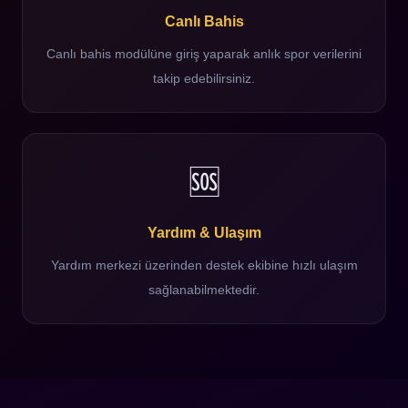
Canlı Bahis
Canlı bahis modülüne giriş yaparak anlık spor verilerini
takip edebilirsiniz.
🆘
Yardım & Ulaşım
Yardım merkezi üzerinden destek ekibine hızlı ulaşım
sağlanabilmektedir.