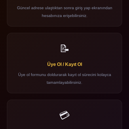
Güncel adrese ulaştıktan sonra giriş yap ekranından
hesabınıza erişebilirsiniz.
📝
Üye Ol / Kayıt Ol
Üye ol formunu doldurarak kayıt ol sürecini kolayca
tamamlayabilirsiniz.
💳