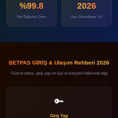
%99.8
2026
Veri Doğruluk Oranı
Son Güncelleme Yılı
BETPAS GİRİŞ & Ulaşım Rehberi 2026
Güncel adres, giriş yap ve üye ol süreçleri hakkında bilgi
🔑
Giriş Yap