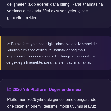
gelişmeleri takip ederek daha bilinçli kararlar almasına
yardımcı olmaktadır. Veri akışı saniyeler içinde
güncellenmektedir.
📌 Bu platform yalnızca bilgilendirme ve analiz amaçlıdır.
Sunulan tüm spor verileri ve istatistikler bağımsız
kaynaklardan derlenmektedir. Herhangi bir bahis işlemi
gerçekleştirilmemekte, para transferi yapılmamaktadır.
📈 2026 Yılı Platform Değerlendirmesi
Platformun 2026 yılındaki güncelleme döngüsünde
öne çıkan en önemli gelişme, mobil uyumlu arayüz