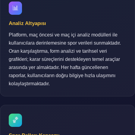
📊
Analiz Altyapısı
Platform, maç öncesi ve maç içi analiz modülleri ile
kullanıcılara derinlemesine spor verileri sunmaktadır.
Oran karşılaştırma, form analizi ve tarihsel veri
grafikleri; karar süreçlerini destekleyen temel araçlar
arasında yer almaktadır. Her hafta güncellenen
raporlar, kullanıcıların doğru bilgiye hızla ulaşımını
kolaylaştırmaktadır.
🏀