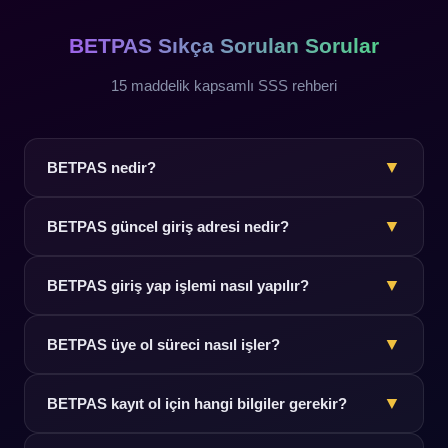
BETPAS Sıkça Sorulan Sorular
15 maddelik kapsamlı SSS rehberi
▼
BETPAS nedir?
Geniş spor verileri ve analiz altyapısına sahip, kullanıcıların
▼
BETPAS güncel giriş adresi nedir?
canlı bahis istatistiklerine ulaşabildiği bir platformdur. Bu bilgi
platformu aracılığıyla güncel verilere erişim sağlanabilmektedir.
Güncel adres bilgisine bu rehber üzerinden ulaşım
▼
BETPAS giriş yap işlemi nasıl yapılır?
sağlanabilmektedir. Adres değişikliklerini takip etmek için
sayfayı düzenli ziyaret etmeniz önerilir.
Güncel adrese ulaştıktan sonra giriş yap ekranında kullanıcı
▼
BETPAS üye ol süreci nasıl işler?
adı ve şifrenizi girerek hesabınıza erişebilirsiniz. Şifre unutma
durumunda yardım bölümünden destek alabilirsiniz.
Kayıt ol formunda temel bilgilerinizi girerek üyeliğinizi
▼
BETPAS kayıt ol için hangi bilgiler gerekir?
oluşturabilirsiniz. Süreç genellikle birkaç dakika içinde
tamamlanmaktadır.
Ad, soyad, e-posta ve iletişim bilgileri standart kayıt ol