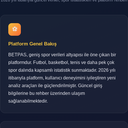
⚽
Platform Genel Bakış
BETPAS, geniş spor verileri altyapısı ile öne çıkan bir
platformdur. Futbol, basketbol, tenis ve daha pek çok
spor dalında kapsamlı istatistik sunmaktadır. 2026 yılı
itibarıyla platform, kullanıcı deneyimini iyileştiren yeni
analiz araçları ile güçlendirilmiştir. Güncel giriş
bilgilerine bu rehber üzerinden ulaşım
sağlanabilmektedir.