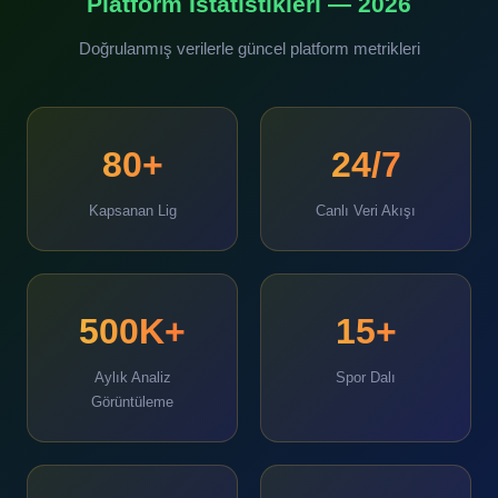
Platform İstatistikleri — 2026
Doğrulanmış verilerle güncel platform metrikleri
80+
24/7
Kapsanan Lig
Canlı Veri Akışı
500K+
15+
Aylık Analiz
Spor Dalı
Görüntüleme