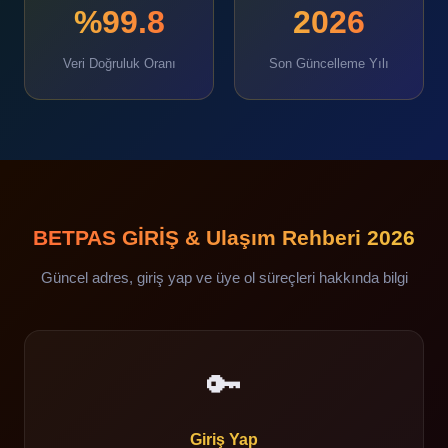
%99.8
2026
Veri Doğruluk Oranı
Son Güncelleme Yılı
BETPAS GİRİŞ & Ulaşım Rehberi 2026
Güncel adres, giriş yap ve üye ol süreçleri hakkında bilgi
🔑
Giriş Yap