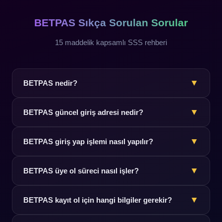
BETPAS Sıkça Sorulan Sorular
15 maddelik kapsamlı SSS rehberi
▼
BETPAS nedir?
Geniş spor verileri ve analiz altyapısına sahip, kullanıcıların
▼
BETPAS güncel giriş adresi nedir?
canlı bahis istatistiklerine ulaşabildiği bir platformdur. Bu bilgi
platformu aracılığıyla güncel verilere erişim sağlanabilmektedir.
Güncel adres bilgisine bu rehber üzerinden ulaşım
▼
BETPAS giriş yap işlemi nasıl yapılır?
sağlanabilmektedir. Adres değişikliklerini takip etmek için
sayfayı düzenli ziyaret etmeniz önerilir.
Güncel adrese ulaştıktan sonra giriş yap ekranında kullanıcı
▼
BETPAS üye ol süreci nasıl işler?
adı ve şifrenizi girerek hesabınıza erişebilirsiniz. Şifre unutma
durumunda yardım bölümünden destek alabilirsiniz.
Kayıt ol formunda temel bilgilerinizi girerek üyeliğinizi
▼
BETPAS kayıt ol için hangi bilgiler gerekir?
oluşturabilirsiniz. Süreç genellikle birkaç dakika içinde
tamamlanmaktadır.
Ad, soyad, e-posta ve iletişim bilgileri standart kayıt ol