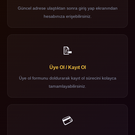
Güncel adrese ulaştıktan sonra giriş yap ekranından
hesabınıza erişebilirsiniz.
📝
Üye Ol / Kayıt Ol
Üye ol formunu doldurarak kayıt ol sürecini kolayca
tamamlayabilirsiniz.
💳