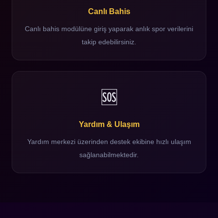
Canlı Bahis
Canlı bahis modülüne giriş yaparak anlık spor verilerini
takip edebilirsiniz.
🆘
Yardım & Ulaşım
Yardım merkezi üzerinden destek ekibine hızlı ulaşım
sağlanabilmektedir.