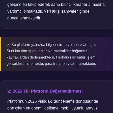
gelişmeleri takip ederek daha bilinçli kararlar almasına
yardımcı olmaktadır. Veri akışı saniyeler içinde
güncellenmektedir.
📌 Bu platform yalnızca bilgilendirme ve analiz amaçlıdır.
Sunulan tüm spor verileri ve istatistikler bağımsız
kaynaklardan derlenmektedir. Herhangi bir bahis işlemi
gerçekleştirilmemekte, para transferi yapılmamaktadır.
📈 2026 Yılı Platform Değerlendirmesi
Platformun 2026 yılındaki güncelleme döngüsünde
öne çıkan en önemli gelişme, mobil uyumlu arayüz