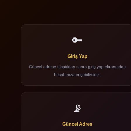
🔑
Giriş Yap
Güncel adrese ulaştıktan sonra giriş yap ekranından
hesabınıza erişebilirsiniz.
📡
Güncel Adres