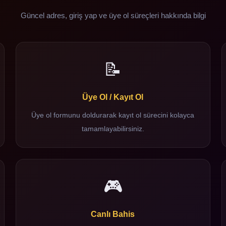
Güncel adres, giriş yap ve üye ol süreçleri hakkında bilgi
📝
Üye Ol / Kayıt Ol
Üye ol formunu doldurarak kayıt ol sürecini kolayca
tamamlayabilirsiniz.
🎮
Canlı Bahis