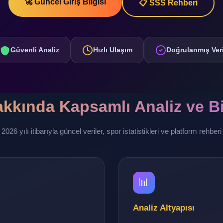
🚀 Güncel Giriş Bilgisi
📋 SSS Rehberi
Güvenli Analiz
Hızlı Ulaşım
Doğrulanmış Ver
kında Kapsamlı Analiz ve Bi
2026 yılı itibarıyla güncel veriler, spor istatistikleri ve platform rehberi
📊
Analiz Altyapısı