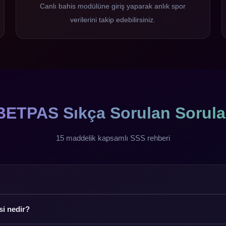
Canlı bahis modülüne giriş yaparak anlık spor
verilerini takip edebilirsiniz.
BETPAS Sıkça Sorulan Sorula
15 maddelik kapsamlı SSS rehberi
pısına sahip, kullanıcıların canlı bahis istatistiklerine ulaşabildiği bir p
si nedir?
im sağlanabilmektedir.