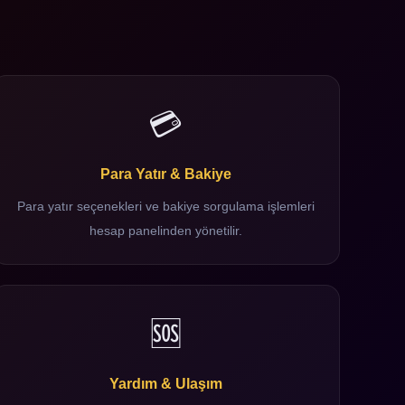
💳
Para Yatır & Bakiye
Para yatır seçenekleri ve bakiye sorgulama işlemleri
hesap panelinden yönetilir.
🆘
Yardım & Ulaşım