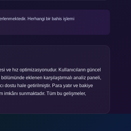
erlenmektedir. Herhangi bir bahis işlemi
 ve hız optimizasyonudur. Kullanıcıların güncel
eri bölümünde eklenen karşılaştırmalı analiz paneli,
cı dostu hale getirilmiştir. Para yatır ve bakiye
aşım imkânı sunmaktadır. Tüm bu gelişmeler,