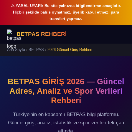
⚠️ YASAL UYARI: Bu site yalnızca bilgilendirme amaçlıdır.
Hiçbir şekilde bahis oynatmaz, üyelik kabul etmez, para
transferi yapmaz.
BETPAS REHBERİ
Ana Sayfa
›
BETPAS
›
2026 Güncel Giriş Rehberi
BETPAS GİRİŞ 2026 — Güncel
Adres, Analiz ve Spor Verileri
Rehberi
Türkiye'nin en kapsamlı BETPAS bilgi platformu.
Güncel giriş, analiz, istatistik ve spor verileri tek çatı
altında.