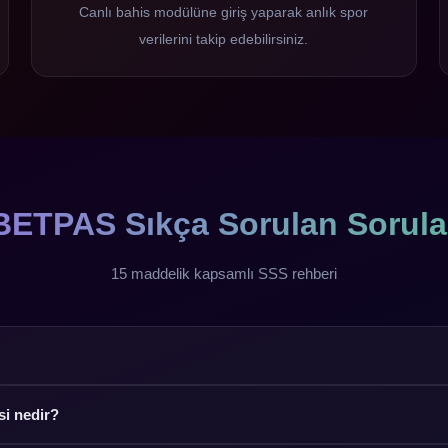
Canlı bahis modülüne giriş yaparak anlık spor
verilerini takip edebilirsiniz.
BETPAS Sıkça Sorulan Sorula
15 maddelik kapsamlı SSS rehberi
pısına sahip, kullanıcıların canlı bahis istatistiklerine ulaşabildiği bir p
si nedir?
im sağlanabilmektedir.