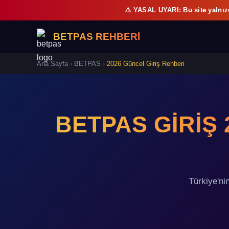
⚠️ YASAL UYARI: Bu site yalnızc
BETPAS REHBERİ
Ana Sayfa
›
BETPAS
›
2026 Güncel Giriş Rehberi
BETPAS GİRİŞ 2
Türkiye'ni