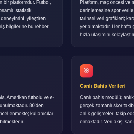
 bir platformdur. Futbol,
Platform, maç öncesi ve ma
samlı istatistik
derinlemesine spor veriler
ı deneyimini iyileştiren
tarihsel veri grafikleri; k
riş bilgilerine bu rehber
yer almaktadır. Her hafta 
hızla ulaşımını kolaylaştı
🎯
Canlı Bahis Verileri
is, Amerikan futbolu ve e-
Canlı bahis modülü; anlık 
 sunulmaktadır. 80'den
gerçek zamanlı skor takibi
üncellenmekte; kullanıcılar
anlık gelişmeleri takip ed
abilmektedir.
olmaktadır. Veri akışı san