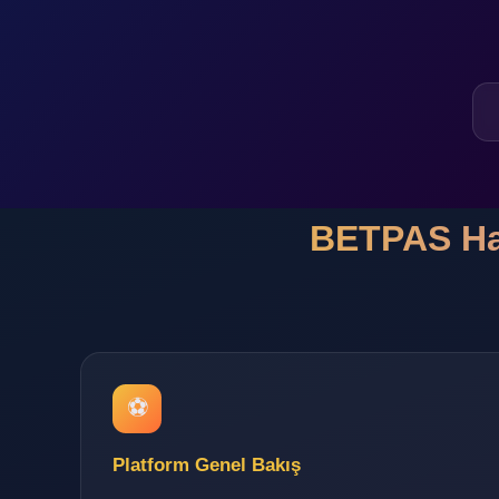
BETPAS Hak
⚽
Platform Genel Bakış