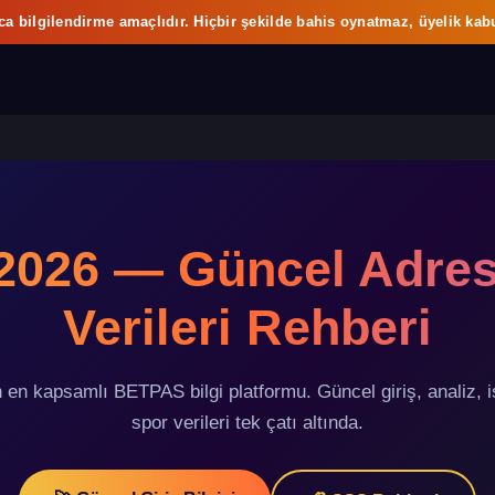
a bilgilendirme amaçlıdır. Hiçbir şekilde bahis oynatmaz, üyelik kab
026 — Güncel Adres,
Verileri Rehberi
n en kapsamlı BETPAS bilgi platformu. Güncel giriş, analiz, is
spor verileri tek çatı altında.