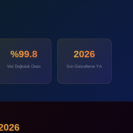
%99.8
2026
Veri Doğruluk Oranı
Son Güncelleme Yılı
2026