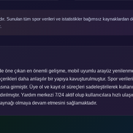
dır. Sunulan tüm spor verileri ve istatistikler bağımsız kaynaklardan d
.
 öne çıkan en önemli gelişme, mobil uyumlu arayüz yenilenmesi
 içerikleri daha anlaşılır bir yapıya kavuşturulmuştur. Spor veril
ına girmiştir. Üye ol ve kayıt ol süreçleri sadeleştirilerek kullanı
rılmıştır. Yardım merkezi 7/24 aktif olup kullanıcılara hızlı ul
gi kaynağı olmaya devam etmesini sağlamaktadır.