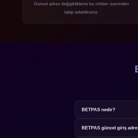
Güncel adres değişikliklerini bu rehber üzerinden
takip edebilirsiniz.
BETPAS nedir?
Geniş spor verileri ve analiz altya
BETPAS güncel giriş adre
aracılığıyla güncel verilere eriş