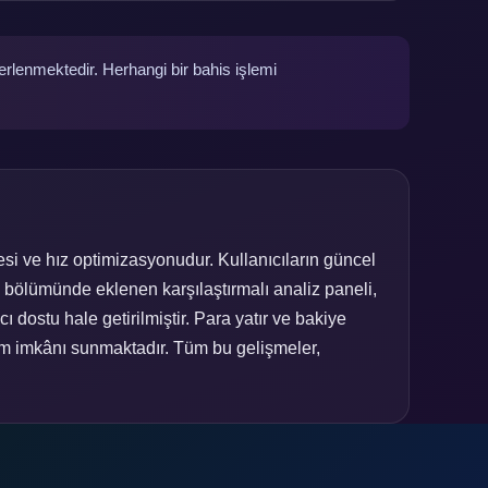
erlenmektedir. Herhangi bir bahis işlemi
 ve hız optimizasyonudur. Kullanıcıların güncel
eri bölümünde eklenen karşılaştırmalı analiz paneli,
cı dostu hale getirilmiştir. Para yatır ve bakiye
aşım imkânı sunmaktadır. Tüm bu gelişmeler,