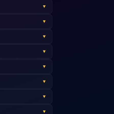
için sayfayı düzenli ziyaret
▼
lirsiniz. Şifre unutma durumunda
▼
 içinde tamamlanmaktadır.
▼
arı platforma göre değişkenlik
▼
tadır. Detaylar hesap panelinden
▼
randan takip edilebilmektedir.
▼
r gerçek zamanlı olarak
▼
ildirimleri için yardım
▼