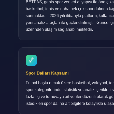
BETPAS, geniş spor verileri altyapısı ile öne çıkan
basketbol, tenis ve daha pek çok spor dalında kap
sunmaktadır. 2026 yılı itibarıyla platform, kullanıc
yeni analiz araçları ile güçlendirilmiştir. Güncel gi
üzerinden ulaşım sağlanabilmektedir.
🏀
Spor Dalları Kapsamı
Futbol başta olmak üzere basketbol, voleybol, ten
spor kategorilerinde istatistik ve analiz içerikleri
fazla lig ve turnuvaya ait veriler düzenli olarak g
istedikleri spor dalına ait bilgilere kolaylıkla ulaş