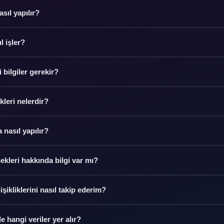
üzerinden ulaşım sağlanabilmektedir. Adres değişikliklerini takip etmek 
sıl yapılır?
iriş yap ekranında kullanıcı adı ve şifrenizi girerek hesabınıza erişebi
l işler?
irsiniz.
izi girerek üyeliğinizi oluşturabilirsiniz. Süreç genellikle birkaç dakika
 bilgiler gerekir?
lgileri standart kayıt ol sürecinde istenmektedir. Kimlik doğrulama adıml
leri nelerdir?
avalesi, kredi kartı ve elektronik cüzdan gibi farklı yöntemler sunulmak
nasıl yapılır?
bakiye bilgilerinize anında ulaşabilirsiniz. Bakiye hareketleri de aynı ek
kleri hakkında bilgi var mı?
ncellemeleri ve spor verileri ile desteklenmektedir. Maç içi istatistikle
ikliklerini nasıl takip ederim?
el adres duyurularını düzenli olarak takip edebilirsiniz. Ayrıca e-posta b
hangi veriler yer alır?