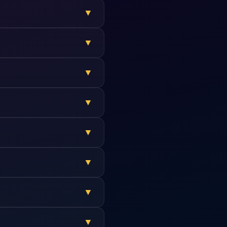
için sayfayı düzenli ziyaret
▼
lirsiniz. Şifre unutma durumunda
▼
 içinde tamamlanmaktadır.
▼
arı platforma göre değişkenlik
▼
tadır. Detaylar hesap panelinden
▼
randan takip edilebilmektedir.
▼
r gerçek zamanlı olarak
▼
ildirimleri için yardım
▼