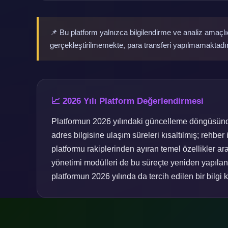
📌 Bu platform yalnızca bilgilendirme ve analiz amaçlı
gerçekleştirilmemekte, para transferi yapılmamaktadır
📈 2026 Yılı Platform Değerlendirmesi
Platformun 2026 yılındaki güncelleme döngüsünde
adres bilgisine ulaşım süreleri kısaltılmış; rehber
platformu rakiplerinden ayıran temel özellikler aras
yönetimi modülleri de bu süreçte yeniden yapılandı
platformun 2026 yılında da tercih edilen bir bil