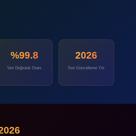
%99.8
2026
Veri Doğruluk Oranı
Son Güncelleme Yılı
2026