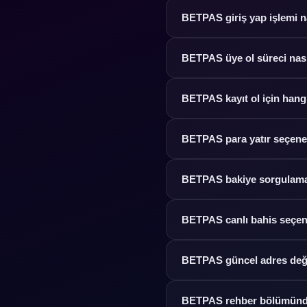
Güncel adres bilgisine bu rehber 
BETPAS giriş yap işlemi na
etmeniz önerilir.
Güncel adrese ulaştıktan sonra g
BETPAS üye ol süreci nası
yardım bölümünden destek alabil
Kayıt ol formunda temel bilgilerin
BETPAS kayıt ol için hangi
Ad, soyad, e-posta ve iletişim bi
BETPAS para yatır seçenek
gösterebilir.
Para yatır işlemleri için banka h
BETPAS bakiye sorgulama 
incelenebilir.
Hesabınıza giriş yaptıktan sonra 
BETPAS canlı bahis seçene
Canlı bahis modülü; anlık oran gü
BETPAS güncel adres değiş
güncellenmektedir.
Bu bilgi platformu üzerinden günc
BETPAS rehber bölümünde 
bölümünden destek alabilirsiniz.