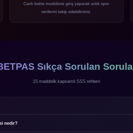
Canlı bahis modülüne giriş yaparak anlık spor
verilerini takip edebilirsiniz.
BETPAS Sıkça Sorulan Sorula
15 maddelik kapsamlı SSS rehberi
pısına sahip, kullanıcıların canlı bahis istatistiklerine ulaşabildiği bir p
si nedir?
im sağlanabilmektedir.