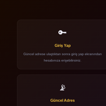
🔑
Giriş Yap
Güncel adrese ulaştıktan sonra giriş yap ekranından
hesabınıza erişebilirsiniz.
📡
Güncel Adres