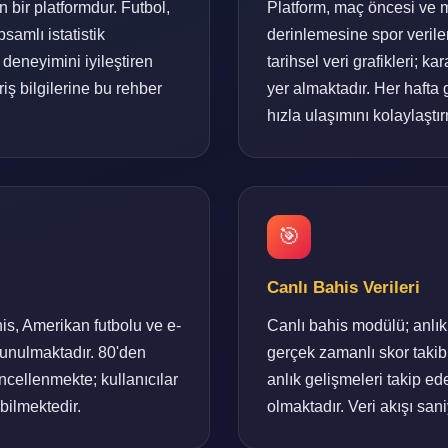
 bir platformdur. Futbol,
Platform, maç öncesi ve ma
samlı istatistik
derinlemesine spor veriler
ı deneyimini iyileştiren
tarihsel veri grafikleri; k
riş bilgilerine bu rehber
yer almaktadır. Her hafta 
hızla ulaşımını kolaylaştı
🎯
Canlı Bahis Verileri
is, Amerikan futbolu ve e-
Canlı bahis modülü; anlık 
 sunulmaktadır. 80'den
gerçek zamanlı skor takibi
üncellenmekte; kullanıcılar
anlık gelişmeleri takip ed
abilmektedir.
olmaktadır. Veri akışı san