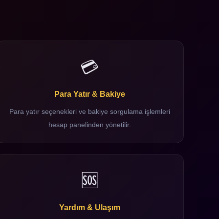
💳
Para Yatır & Bakiye
Para yatır seçenekleri ve bakiye sorgulama işlemleri
hesap panelinden yönetilir.
🆘
Yardım & Ulaşım