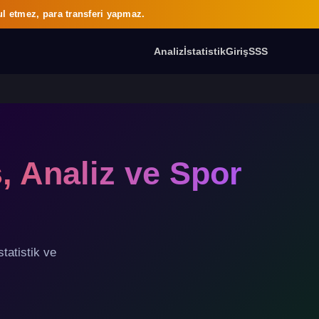
ul etmez, para transferi yapmaz.
Analiz
İstatistik
Giriş
SSS
 Analiz ve Spor
tatistik ve