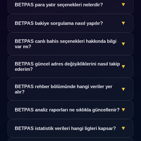
▼
BETPAS para yatır seçenekleri nelerdir?
sürecinde istenmektedir. Kimlik doğrulama adımları platforma
göre değişkenlik gösterebilir.
Para yatır işlemleri için banka havalesi, kredi kartı ve elektronik
▼
BETPAS bakiye sorgulama nasıl yapılır?
cüzdan gibi farklı yöntemler sunulmaktadır. Detaylar hesap
panelinden incelenebilir.
Hesabınıza giriş yaptıktan sonra bakiye bilgilerinize anında
BETPAS canlı bahis seçenekleri hakkında bilgi
▼
ulaşabilirsiniz. Bakiye hareketleri de aynı ekrandan takip
var mı?
edilebilmektedir.
Canlı bahis modülü; anlık oran güncellemeleri ve spor verileri
BETPAS güncel adres değişikliklerini nasıl takip
▼
ile desteklenmektedir. Maç içi istatistikler gerçek zamanlı
ederim?
olarak güncellenmektedir.
Bu bilgi platformu üzerinden güncel adres duyurularını düzenli
BETPAS rehber bölümünde hangi veriler yer
▼
olarak takip edebilirsiniz. Ayrıca e-posta bildirimleri için yardım
alır?
bölümünden destek alabilirsiniz.
Rehber bölümünde analiz, istatistik ve spor verileri odaklı
▼
BETPAS analiz raporları ne sıklıkla güncellenir?
içerikler sunulmaktadır. Lig tabloları, form analizleri ve oran
karşılaştırmaları da bu bölümde yer almaktadır.
Analiz ve istatistik raporları haftalık döngüde güncellenmekte;
▼
BETPAS istatistik verileri hangi ligleri kapsar?
önemli maç öncesi ek raporlar yayımlanmaktadır. Güncel
verilere erişim için sayfayı düzenli ziyaret etmeniz önerilir.