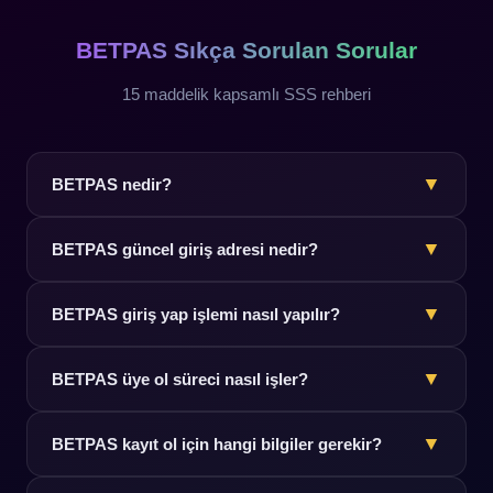
BETPAS Sıkça Sorulan Sorular
15 maddelik kapsamlı SSS rehberi
▼
BETPAS nedir?
Geniş spor verileri ve analiz altyapısına sahip, kullanıcıların
▼
BETPAS güncel giriş adresi nedir?
canlı bahis istatistiklerine ulaşabildiği bir platformdur. Bu bilgi
platformu aracılığıyla güncel verilere erişim sağlanabilmektedir.
Güncel adres bilgisine bu rehber üzerinden ulaşım
▼
BETPAS giriş yap işlemi nasıl yapılır?
sağlanabilmektedir. Adres değişikliklerini takip etmek için
sayfayı düzenli ziyaret etmeniz önerilir.
Güncel adrese ulaştıktan sonra giriş yap ekranında kullanıcı
▼
BETPAS üye ol süreci nasıl işler?
adı ve şifrenizi girerek hesabınıza erişebilirsiniz. Şifre unutma
durumunda yardım bölümünden destek alabilirsiniz.
Kayıt ol formunda temel bilgilerinizi girerek üyeliğinizi
▼
BETPAS kayıt ol için hangi bilgiler gerekir?
oluşturabilirsiniz. Süreç genellikle birkaç dakika içinde
tamamlanmaktadır.
Ad, soyad, e-posta ve iletişim bilgileri standart kayıt ol