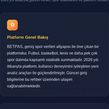
⚽
Platform Genel Bakış
BETPAS, geniş spor verileri altyapısı ile öne çıkan bir
platformdur. Futbol, basketbol, tenis ve daha pek çok
spor dalında kapsamlı istatistik sunmaktadır. 2026 yılı
itibarıyla platform, kullanıcı deneyimini iyileştiren yeni
analiz araçları ile güçlendirilmiştir. Güncel giriş
bilgilerine bu rehber üzerinden ulaşım
sağlanabilmektedir.