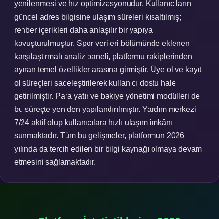
yenilenmesi ve hız optimizasyonudur. Kullanıcıların
güncel adres bilgisine ulaşım süreleri kısaltılmış;
rehber içerikleri daha anlaşılır bir yapıya
kavuşturulmuştur. Spor verileri bölümünde eklenen
karşılaştırmalı analiz paneli, platformu rakiplerinden
ayıran temel özellikler arasına girmiştir. Üye ol ve kayıt
ol süreçleri sadeleştirilerek kullanıcı dostu hale
getirilmiştir. Para yatır ve bakiye yönetimi modülleri de
bu süreçte yeniden yapılandırılmıştır. Yardım merkezi
7/24 aktif olup kullanıcılara hızlı ulaşım imkânı
sunmaktadır. Tüm bu gelişmeler, platformun 2026
yılında da tercih edilen bir bilgi kaynağı olmaya devam
etmesini sağlamaktadır.