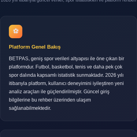
⚽
Platform Genel Bakış
BETPAS, geniş spor verileri altyapısı ile öne çıkan bir
platformdur. Futbol, basketbol, tenis ve daha pek çok
spor dalında kapsamlı istatistik sunmaktadır. 2026 yılı
itibarıyla platform, kullanıcı deneyimini iyileştiren yeni
analiz araçları ile güçlendirilmiştir. Güncel giriş
bilgilerine bu rehber üzerinden ulaşım
sağlanabilmektedir.