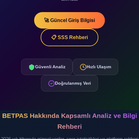
🚀 Güncel Giriş Bilgisi
📋 SSS Rehberi
Güvenli Analiz
Hızlı Ulaşım
Doğrulanmış Veri
BETPAS Hakkında Kapsamlı Analiz ve Bilgi
Rehberi
2026 yılı itibarıyla güncel veriler, spor istatistikleri ve platform rehberi