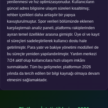
yenilenmesi ve hız optimizasyonudur. Kullanıcıların
güncel adres bilgisine ulaşım süreleri kısaltılmış;
rehber içerikleri daha anlaşılır bir yapıya
kavuşturulmuştur. Spor verileri bölümünde eklenen
karşılaştırmalı analiz paneli, platformu rakiplerinden
ayıran temel özellikler arasına girmiştir. Üye ol ve kayıt
ol süreçleri sadeleştirilerek kullanıcı dostu hale
getirilmiştir. Para yatır ve bakiye yönetimi modülleri de
bu süreçte yeniden yapılandırılmıştır. Yardım merkezi
7/24 aktif olup kullanıcılara hızlı ulaşım imkânı
sunmaktadır. Tüm bu gelişmeler, platformun 2026
yılında da tercih edilen bir bilgi kaynağı olmaya devam
etmesini sağlamaktadır.