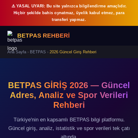
⚠️ YASAL UYARI: Bu site yalnızca bilgilendirme amaçlıdır.
Hiçbir şekilde bahis oynatmaz, üyelik kabul etmez, para
transferi yapmaz.
BETPAS REHBERİ
Ana Sayfa
›
BETPAS
›
2026 Güncel Giriş Rehberi
BETPAS GİRİŞ 2026 — Güncel
Adres, Analiz ve Spor Verileri
Rehberi
Türkiye'nin en kapsamlı BETPAS bilgi platformu.
Güncel giriş, analiz, istatistik ve spor verileri tek çatı
altında.