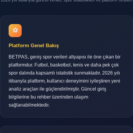
⚽
Platform Genel Bakış
BETPAS, geniş spor verileri altyapısı ile öne çıkan bir
platformdur. Futbol, basketbol, tenis ve daha pek çok
spor dalında kapsamlı istatistik sunmaktadır. 2026 yılı
itibarıyla platform, kullanıcı deneyimini iyileştiren yeni
analiz araçları ile güçlendirilmiştir. Güncel giriş
bilgilerine bu rehber üzerinden ulaşım
sağlanabilmektedir.