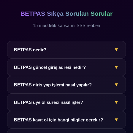
BETPAS Sıkça Sorulan Sorular
15 maddelik kapsamlı SSS rehberi
▼
BETPAS nedir?
Geniş spor verileri ve analiz altyapısına sahip, kullanıcıların
▼
BETPAS güncel giriş adresi nedir?
canlı bahis istatistiklerine ulaşabildiği bir platformdur. Bu bilgi
platformu aracılığıyla güncel verilere erişim sağlanabilmektedir.
Güncel adres bilgisine bu rehber üzerinden ulaşım
▼
BETPAS giriş yap işlemi nasıl yapılır?
sağlanabilmektedir. Adres değişikliklerini takip etmek için
sayfayı düzenli ziyaret etmeniz önerilir.
Güncel adrese ulaştıktan sonra giriş yap ekranında kullanıcı
▼
BETPAS üye ol süreci nasıl işler?
adı ve şifrenizi girerek hesabınıza erişebilirsiniz. Şifre unutma
durumunda yardım bölümünden destek alabilirsiniz.
Kayıt ol formunda temel bilgilerinizi girerek üyeliğinizi
▼
BETPAS kayıt ol için hangi bilgiler gerekir?
oluşturabilirsiniz. Süreç genellikle birkaç dakika içinde
tamamlanmaktadır.
Ad, soyad, e-posta ve iletişim bilgileri standart kayıt ol