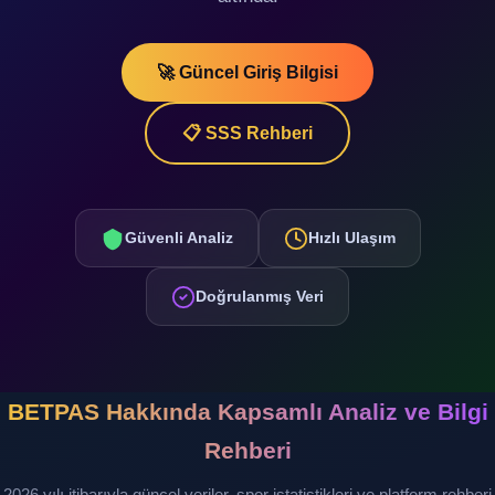
🚀 Güncel Giriş Bilgisi
📋 SSS Rehberi
Güvenli Analiz
Hızlı Ulaşım
Doğrulanmış Veri
BETPAS Hakkında Kapsamlı Analiz ve Bilgi
Rehberi
2026 yılı itibarıyla güncel veriler, spor istatistikleri ve platform rehberi