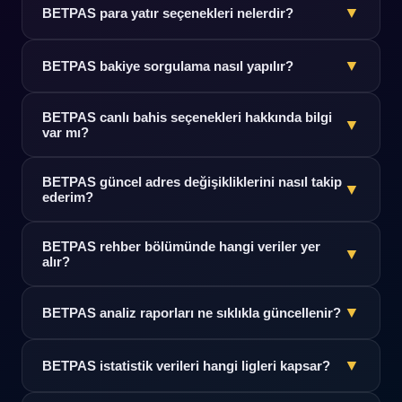
▼
BETPAS para yatır seçenekleri nelerdir?
sürecinde istenmektedir. Kimlik doğrulama adımları platforma
göre değişkenlik gösterebilir.
Para yatır işlemleri için banka havalesi, kredi kartı ve elektronik
▼
BETPAS bakiye sorgulama nasıl yapılır?
cüzdan gibi farklı yöntemler sunulmaktadır. Detaylar hesap
panelinden incelenebilir.
Hesabınıza giriş yaptıktan sonra bakiye bilgilerinize anında
BETPAS canlı bahis seçenekleri hakkında bilgi
▼
ulaşabilirsiniz. Bakiye hareketleri de aynı ekrandan takip
var mı?
edilebilmektedir.
Canlı bahis modülü; anlık oran güncellemeleri ve spor verileri
BETPAS güncel adres değişikliklerini nasıl takip
▼
ile desteklenmektedir. Maç içi istatistikler gerçek zamanlı
ederim?
olarak güncellenmektedir.
Bu bilgi platformu üzerinden güncel adres duyurularını düzenli
BETPAS rehber bölümünde hangi veriler yer
▼
olarak takip edebilirsiniz. Ayrıca e-posta bildirimleri için yardım
alır?
bölümünden destek alabilirsiniz.
Rehber bölümünde analiz, istatistik ve spor verileri odaklı
▼
BETPAS analiz raporları ne sıklıkla güncellenir?
içerikler sunulmaktadır. Lig tabloları, form analizleri ve oran
karşılaştırmaları da bu bölümde yer almaktadır.
Analiz ve istatistik raporları haftalık döngüde güncellenmekte;
▼
BETPAS istatistik verileri hangi ligleri kapsar?
önemli maç öncesi ek raporlar yayımlanmaktadır. Güncel
verilere erişim için sayfayı düzenli ziyaret etmeniz önerilir.