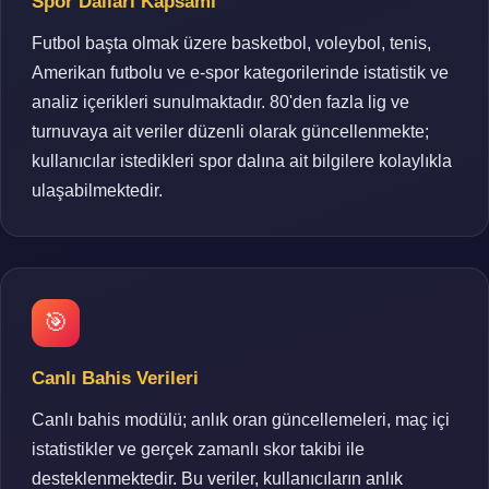
Spor Dalları Kapsamı
Futbol başta olmak üzere basketbol, voleybol, tenis,
Amerikan futbolu ve e-spor kategorilerinde istatistik ve
analiz içerikleri sunulmaktadır. 80'den fazla lig ve
turnuvaya ait veriler düzenli olarak güncellenmekte;
kullanıcılar istedikleri spor dalına ait bilgilere kolaylıkla
ulaşabilmektedir.
🎯
Canlı Bahis Verileri
Canlı bahis modülü; anlık oran güncellemeleri, maç içi
istatistikler ve gerçek zamanlı skor takibi ile
desteklenmektedir. Bu veriler, kullanıcıların anlık