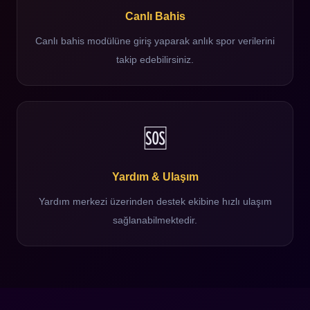
Canlı Bahis
Canlı bahis modülüne giriş yaparak anlık spor verilerini
takip edebilirsiniz.
🆘
Yardım & Ulaşım
Yardım merkezi üzerinden destek ekibine hızlı ulaşım
sağlanabilmektedir.