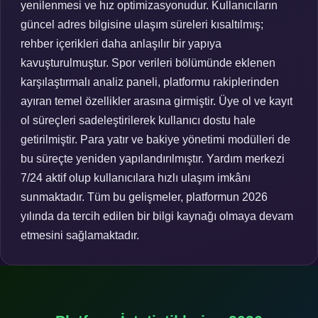
yenilenmesi ve hız optimizasyonudur. Kullanıcıların
güncel adres bilgisine ulaşım süreleri kısaltılmış;
rehber içerikleri daha anlaşılır bir yapıya
kavuşturulmuştur. Spor verileri bölümünde eklenen
karşılaştırmalı analiz paneli, platformu rakiplerinden
ayıran temel özellikler arasına girmiştir. Üye ol ve kayıt
ol süreçleri sadeleştirilerek kullanıcı dostu hale
getirilmiştir. Para yatır ve bakiye yönetimi modülleri de
bu süreçte yeniden yapılandırılmıştır. Yardım merkezi
7/24 aktif olup kullanıcılara hızlı ulaşım imkânı
sunmaktadır. Tüm bu gelişmeler, platformun 2026
yılında da tercih edilen bir bilgi kaynağı olmaya devam
etmesini sağlamaktadır.