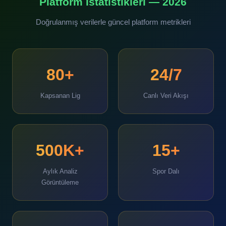
Platform İstatistikleri — 2026
Doğrulanmış verilerle güncel platform metrikleri
80+
24/7
Kapsanan Lig
Canlı Veri Akışı
500K+
15+
Aylık Analiz
Spor Dalı
Görüntüleme