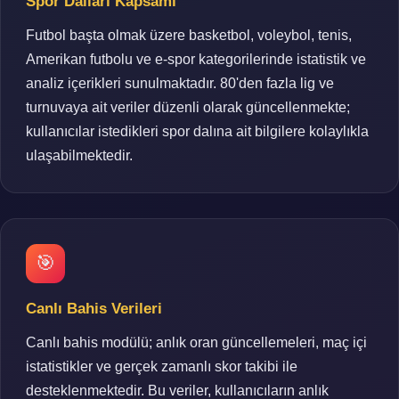
Spor Dalları Kapsamı
Futbol başta olmak üzere basketbol, voleybol, tenis,
Amerikan futbolu ve e-spor kategorilerinde istatistik ve
analiz içerikleri sunulmaktadır. 80'den fazla lig ve
turnuvaya ait veriler düzenli olarak güncellenmekte;
kullanıcılar istedikleri spor dalına ait bilgilere kolaylıkla
ulaşabilmektedir.
🎯
Canlı Bahis Verileri
Canlı bahis modülü; anlık oran güncellemeleri, maç içi
istatistikler ve gerçek zamanlı skor takibi ile
desteklenmektedir. Bu veriler, kullanıcıların anlık