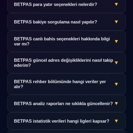
▼
BETPAS para yatır seçenekleri nelerdir?
sürecinde istenmektedir. Kimlik doğrulama adımları platforma
göre değişkenlik gösterebilir.
Para yatır işlemleri için banka havalesi, kredi kartı ve elektronik
▼
BETPAS bakiye sorgulama nasıl yapılır?
cüzdan gibi farklı yöntemler sunulmaktadır. Detaylar hesap
panelinden incelenebilir.
Hesabınıza giriş yaptıktan sonra bakiye bilgilerinize anında
BETPAS canlı bahis seçenekleri hakkında bilgi
▼
ulaşabilirsiniz. Bakiye hareketleri de aynı ekrandan takip
var mı?
edilebilmektedir.
Canlı bahis modülü; anlık oran güncellemeleri ve spor verileri
BETPAS güncel adres değişikliklerini nasıl takip
▼
ile desteklenmektedir. Maç içi istatistikler gerçek zamanlı
ederim?
olarak güncellenmektedir.
Bu bilgi platformu üzerinden güncel adres duyurularını düzenli
BETPAS rehber bölümünde hangi veriler yer
▼
olarak takip edebilirsiniz. Ayrıca e-posta bildirimleri için yardım
alır?
bölümünden destek alabilirsiniz.
Rehber bölümünde analiz, istatistik ve spor verileri odaklı
▼
BETPAS analiz raporları ne sıklıkla güncellenir?
içerikler sunulmaktadır. Lig tabloları, form analizleri ve oran
karşılaştırmaları da bu bölümde yer almaktadır.
Analiz ve istatistik raporları haftalık döngüde güncellenmekte;
▼
BETPAS istatistik verileri hangi ligleri kapsar?
önemli maç öncesi ek raporlar yayımlanmaktadır. Güncel
verilere erişim için sayfayı düzenli ziyaret etmeniz önerilir.