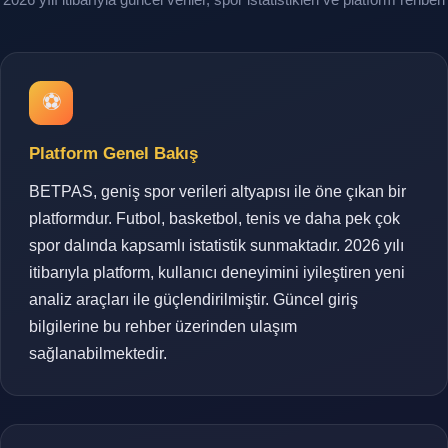
⚽
Platform Genel Bakış
BETPAS, geniş spor verileri altyapısı ile öne çıkan bir
platformdur. Futbol, basketbol, tenis ve daha pek çok
spor dalında kapsamlı istatistik sunmaktadır. 2026 yılı
itibarıyla platform, kullanıcı deneyimini iyileştiren yeni
analiz araçları ile güçlendirilmiştir. Güncel giriş
bilgilerine bu rehber üzerinden ulaşım
sağlanabilmektedir.