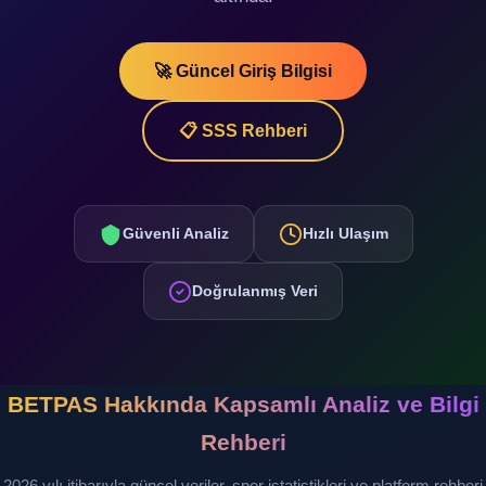
🚀 Güncel Giriş Bilgisi
📋 SSS Rehberi
Güvenli Analiz
Hızlı Ulaşım
Doğrulanmış Veri
BETPAS Hakkında Kapsamlı Analiz ve Bilgi
Rehberi
2026 yılı itibarıyla güncel veriler, spor istatistikleri ve platform rehberi