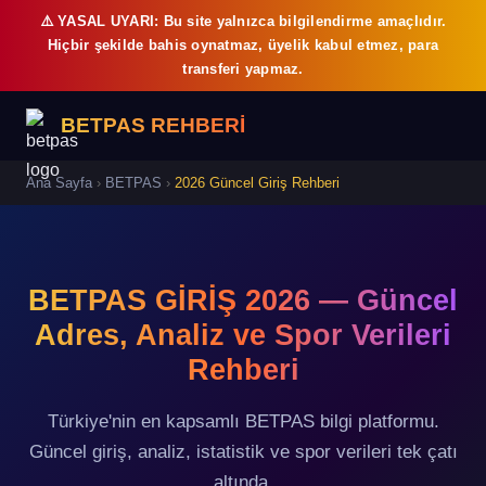
⚠️ YASAL UYARI: Bu site yalnızca bilgilendirme amaçlıdır.
Hiçbir şekilde bahis oynatmaz, üyelik kabul etmez, para
transferi yapmaz.
BETPAS REHBERİ
Ana Sayfa
›
BETPAS
›
2026 Güncel Giriş Rehberi
BETPAS GİRİŞ 2026 — Güncel
Adres, Analiz ve Spor Verileri
Rehberi
Türkiye'nin en kapsamlı BETPAS bilgi platformu.
Güncel giriş, analiz, istatistik ve spor verileri tek çatı
altında.