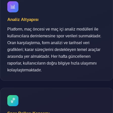
📊
Analiz Altyapısı
Platform, maç öncesi ve maç içi analiz modülleri ile
kullanıcılara derinlemesine spor verileri sunmaktadır.
Oran karşılaştırma, form analizi ve tarihsel veri
grafikleri; karar süreçlerini destekleyen temel araçlar
arasında yer almaktadır. Her hafta güncellenen
raporlar, kullanıcıların doğru bilgiye hızla ulaşımını
kolaylaştırmaktadır.
🏀