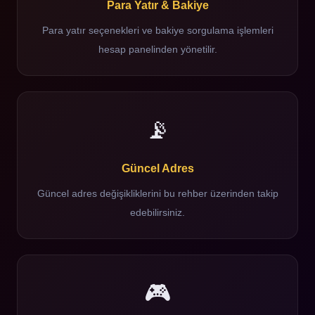
Para Yatır & Bakiye
Para yatır seçenekleri ve bakiye sorgulama işlemleri
hesap panelinden yönetilir.
📡
Güncel Adres
Güncel adres değişikliklerini bu rehber üzerinden takip
edebilirsiniz.
🎮