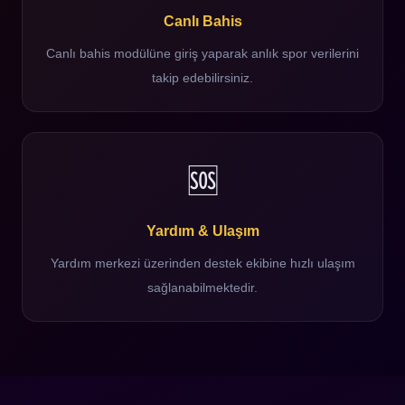
Canlı Bahis
Canlı bahis modülüne giriş yaparak anlık spor verilerini
takip edebilirsiniz.
🆘
Yardım & Ulaşım
Yardım merkezi üzerinden destek ekibine hızlı ulaşım
sağlanabilmektedir.