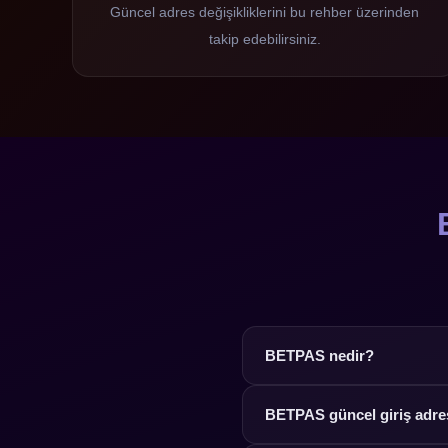
Güncel adres değişikliklerini bu rehber üzerinden
takip edebilirsiniz.
BETPAS nedir?
Geniş spor verileri ve analiz altya
BETPAS güncel giriş adre
aracılığıyla güncel verilere eriş