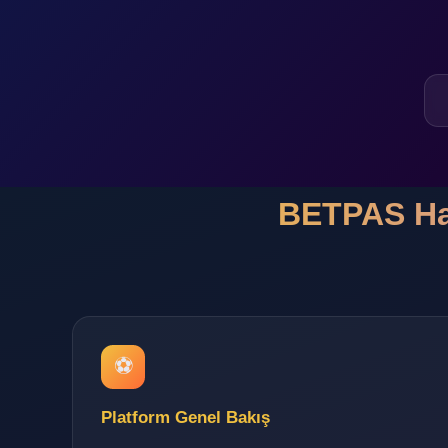
BETPAS Hak
⚽
Platform Genel Bakış