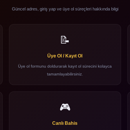
Güncel adres, giriş yap ve üye ol süreçleri hakkında bilgi
📝
Üye Ol / Kayıt Ol
Üye ol formunu doldurarak kayıt ol sürecini kolayca
tamamlayabilirsiniz.
🎮
Canlı Bahis