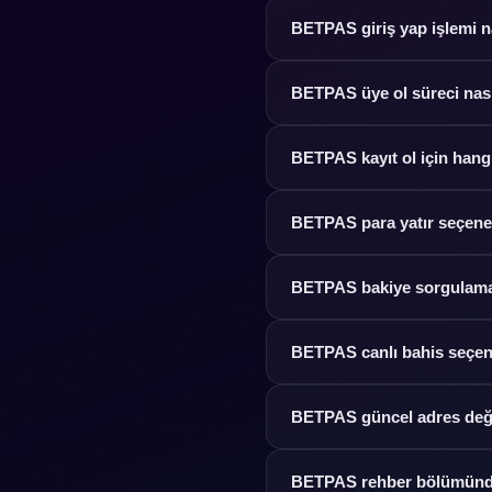
Güncel adres bilgisine bu rehber 
BETPAS giriş yap işlemi na
etmeniz önerilir.
Güncel adrese ulaştıktan sonra g
BETPAS üye ol süreci nası
yardım bölümünden destek alabil
Kayıt ol formunda temel bilgilerin
BETPAS kayıt ol için hangi
Ad, soyad, e-posta ve iletişim bi
BETPAS para yatır seçenek
gösterebilir.
Para yatır işlemleri için banka h
BETPAS bakiye sorgulama 
incelenebilir.
Hesabınıza giriş yaptıktan sonra 
BETPAS canlı bahis seçene
Canlı bahis modülü; anlık oran gü
BETPAS güncel adres değiş
güncellenmektedir.
Bu bilgi platformu üzerinden günc
BETPAS rehber bölümünde 
bölümünden destek alabilirsiniz.