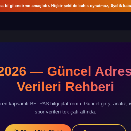
a bilgilendirme amaçlıdır. Hiçbir şekilde bahis oynatmaz, üyelik kab
026 — Güncel Adres,
Verileri Rehberi
n en kapsamlı BETPAS bilgi platformu. Güncel giriş, analiz, is
spor verileri tek çatı altında.