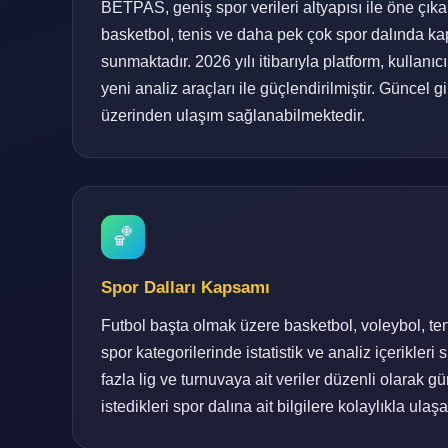
BETPAS, geniş spor verileri altyapısı ile öne çıkan
basketbol, tenis ve daha pek çok spor dalında kap
sunmaktadır. 2026 yılı itibarıyla platform, kullanıc
yeni analiz araçları ile güçlendirilmiştir. Güncel gi
üzerinden ulaşım sağlanabilmektedir.
🏀
Spor Dalları Kapsamı
Futbol başta olmak üzere basketbol, voleybol, ten
spor kategorilerinde istatistik ve analiz içerikleri
fazla lig ve turnuvaya ait veriler düzenli olarak g
istedikleri spor dalına ait bilgilere kolaylıkla ulaş