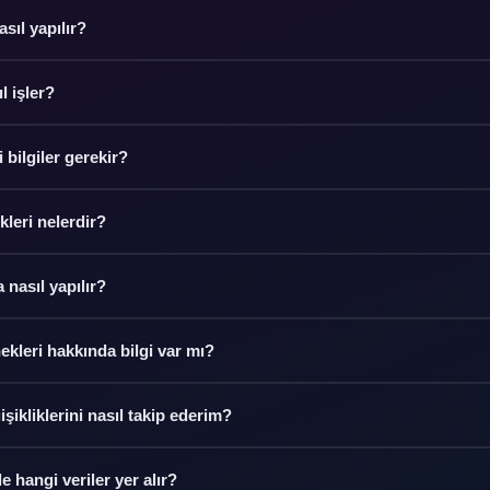
üzerinden ulaşım sağlanabilmektedir. Adres değişikliklerini takip etmek 
sıl yapılır?
iriş yap ekranında kullanıcı adı ve şifrenizi girerek hesabınıza erişebi
l işler?
irsiniz.
izi girerek üyeliğinizi oluşturabilirsiniz. Süreç genellikle birkaç dakika
 bilgiler gerekir?
lgileri standart kayıt ol sürecinde istenmektedir. Kimlik doğrulama adıml
leri nelerdir?
avalesi, kredi kartı ve elektronik cüzdan gibi farklı yöntemler sunulmak
nasıl yapılır?
bakiye bilgilerinize anında ulaşabilirsiniz. Bakiye hareketleri de aynı ek
kleri hakkında bilgi var mı?
ncellemeleri ve spor verileri ile desteklenmektedir. Maç içi istatistikle
ikliklerini nasıl takip ederim?
el adres duyurularını düzenli olarak takip edebilirsiniz. Ayrıca e-posta b
hangi veriler yer alır?