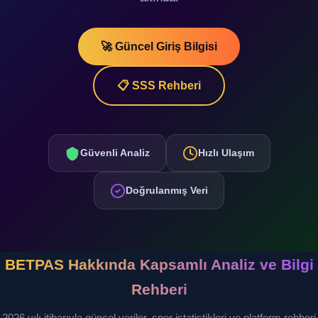
🚀 Güncel Giriş Bilgisi
📋 SSS Rehberi
Güvenli Analiz
Hızlı Ulaşım
Doğrulanmış Veri
BETPAS Hakkında Kapsamlı Analiz ve Bilgi
Rehberi
2026 yılı itibarıyla güncel veriler, spor istatistikleri ve platform rehberi