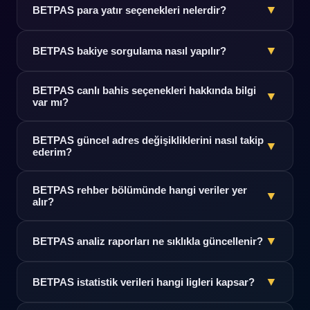
▼
BETPAS para yatır seçenekleri nelerdir?
sürecinde istenmektedir. Kimlik doğrulama adımları platforma
göre değişkenlik gösterebilir.
Para yatır işlemleri için banka havalesi, kredi kartı ve elektronik
▼
BETPAS bakiye sorgulama nasıl yapılır?
cüzdan gibi farklı yöntemler sunulmaktadır. Detaylar hesap
panelinden incelenebilir.
Hesabınıza giriş yaptıktan sonra bakiye bilgilerinize anında
BETPAS canlı bahis seçenekleri hakkında bilgi
▼
ulaşabilirsiniz. Bakiye hareketleri de aynı ekrandan takip
var mı?
edilebilmektedir.
Canlı bahis modülü; anlık oran güncellemeleri ve spor verileri
BETPAS güncel adres değişikliklerini nasıl takip
▼
ile desteklenmektedir. Maç içi istatistikler gerçek zamanlı
ederim?
olarak güncellenmektedir.
Bu bilgi platformu üzerinden güncel adres duyurularını düzenli
BETPAS rehber bölümünde hangi veriler yer
▼
olarak takip edebilirsiniz. Ayrıca e-posta bildirimleri için yardım
alır?
bölümünden destek alabilirsiniz.
Rehber bölümünde analiz, istatistik ve spor verileri odaklı
▼
BETPAS analiz raporları ne sıklıkla güncellenir?
içerikler sunulmaktadır. Lig tabloları, form analizleri ve oran
karşılaştırmaları da bu bölümde yer almaktadır.
Analiz ve istatistik raporları haftalık döngüde güncellenmekte;
▼
BETPAS istatistik verileri hangi ligleri kapsar?
önemli maç öncesi ek raporlar yayımlanmaktadır. Güncel
verilere erişim için sayfayı düzenli ziyaret etmeniz önerilir.