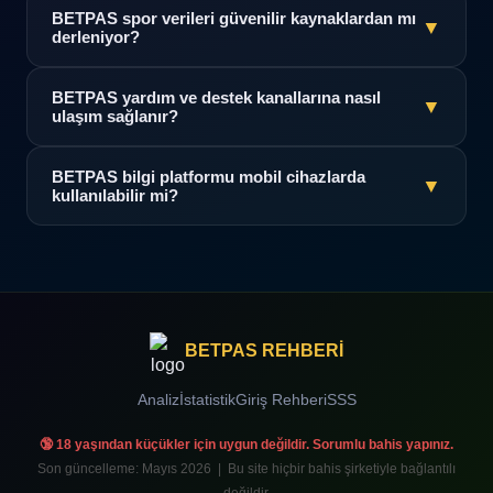
Avrupa'nın büyük ligleri başta olmak üzere dünya genelinde
BETPAS spor verileri güvenilir kaynaklardan mı
▼
80'den fazla lig istatistik kapsamındadır. Türkiye Süper Ligi de
derleniyor?
bu kapsamda yer almaktadır.
Spor verileri doğrulanmış ve bağımsız kaynaklardan
BETPAS yardım ve destek kanallarına nasıl
▼
derlenerek sunulmaktadır. Veri doğruluk oranı %99.8 olarak
ulaşım sağlanır?
ölçülmektedir.
Yardım bölümü üzerinden destek ekibine ulaşım
BETPAS bilgi platformu mobil cihazlarda
▼
sağlanabilmektedir. Canlı destek, e-posta ve sıkça sorulan
kullanılabilir mi?
sorular bölümleri aktif olarak hizmet vermektedir.
Platform tamamen responsive tasarıma sahiptir; mobil ve
tablet cihazlarda sorunsuz çalışmaktadır. iOS ve Android
tarayıcılarında tam uyumluluk sağlanmaktadır.
BETPAS REHBERİ
Analiz
İstatistik
Giriş Rehberi
SSS
🔞 18 yaşından küçükler için uygun değildir. Sorumlu bahis yapınız.
Son güncelleme: Mayıs 2026 | Bu site hiçbir bahis şirketiyle bağlantılı