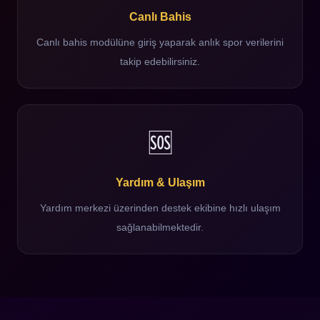
Canlı Bahis
Canlı bahis modülüne giriş yaparak anlık spor verilerini
takip edebilirsiniz.
🆘
Yardım & Ulaşım
Yardım merkezi üzerinden destek ekibine hızlı ulaşım
sağlanabilmektedir.