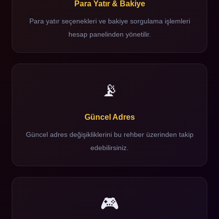
Para Yatır & Bakiye
Para yatır seçenekleri ve bakiye sorgulama işlemleri
hesap panelinden yönetilir.
📡
Güncel Adres
Güncel adres değişikliklerini bu rehber üzerinden takip
edebilirsiniz.
🎮