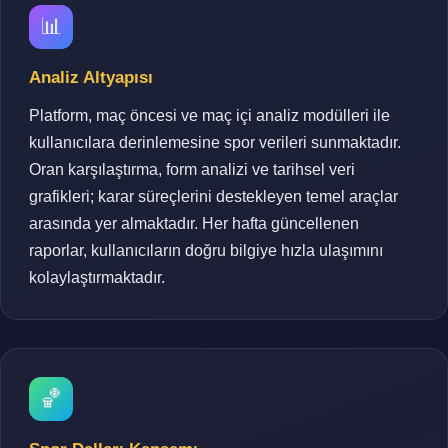
📊
Analiz Altyapısı
Platform, maç öncesi ve maç içi analiz modülleri ile
kullanıcılara derinlemesine spor verileri sunmaktadır.
Oran karşılaştırma, form analizi ve tarihsel veri
grafikleri; karar süreçlerini destekleyen temel araçlar
arasında yer almaktadır. Her hafta güncellenen
raporlar, kullanıcıların doğru bilgiye hızla ulaşımını
kolaylaştırmaktadır.
🏀