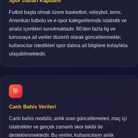
Spor Dalları Kapsamı
Futbol başta olmak üzere basketbol, voleybol, tenis,
Amerikan futbolu ve e-spor kategorilerinde istatistik ve
analiz içerikleri sunulmaktadır. 80'den fazla lig ve
turnuvaya ait veriler düzenli olarak güncellenmekte;
kullanıcılar istedikleri spor dalına ait bilgilere kolaylıkla
ulaşabilmektedir.
🎯
Canlı Bahis Verileri
Canlı bahis modülü; anlık oran güncellemeleri, maç içi
istatistikler ve gerçek zamanlı skor takibi ile
desteklenmektedir. Bu veriler, kullanıcıların anlık