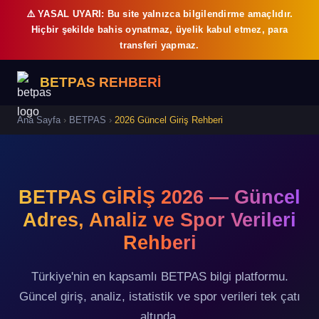
⚠️ YASAL UYARI: Bu site yalnızca bilgilendirme amaçlıdır.
Hiçbir şekilde bahis oynatmaz, üyelik kabul etmez, para
transferi yapmaz.
BETPAS REHBERİ
Ana Sayfa
›
BETPAS
›
2026 Güncel Giriş Rehberi
BETPAS GİRİŞ 2026 — Güncel
Adres, Analiz ve Spor Verileri
Rehberi
Türkiye'nin en kapsamlı BETPAS bilgi platformu.
Güncel giriş, analiz, istatistik ve spor verileri tek çatı
altında.