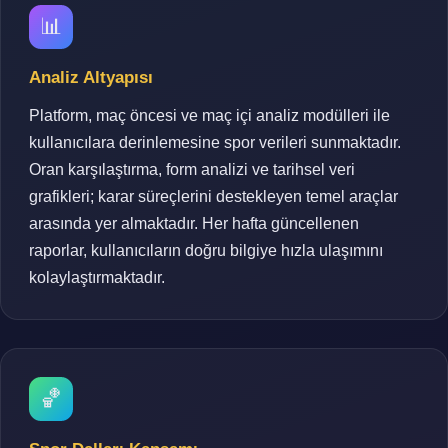
📊
Analiz Altyapısı
Platform, maç öncesi ve maç içi analiz modülleri ile
kullanıcılara derinlemesine spor verileri sunmaktadır.
Oran karşılaştırma, form analizi ve tarihsel veri
grafikleri; karar süreçlerini destekleyen temel araçlar
arasında yer almaktadır. Her hafta güncellenen
raporlar, kullanıcıların doğru bilgiye hızla ulaşımını
kolaylaştırmaktadır.
🏀