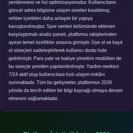
yenilenmesi ve hız optimizasyonudur. Kullanıcıların
güncel adres bilgisine ulaşım süreleri kısaltılmış;
rehber içerikleri daha anlaşılır bir yapıya
kavuşturulmuştur. Spor verileri bölümünde eklenen
karşılaştırmalı analiz paneli, platformu rakiplerinden
ayıran temel özellikler arasına girmiştir. Üye ol ve kayıt
ol süreçleri sadeleştirilerek kullanıcı dostu hale
getirilmiştir. Para yatır ve bakiye yönetimi modülleri de
bu süreçte yeniden yapılandırılmıştır. Yardım merkezi
7/24 aktif olup kullanıcılara hızlı ulaşım imkânı
sunmaktadır. Tüm bu gelişmeler, platformun 2026
yılında da tercih edilen bir bilgi kaynağı olmaya devam
etmesini sağlamaktadır.