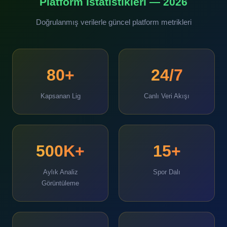
Platform İstatistikleri — 2026
Doğrulanmış verilerle güncel platform metrikleri
80+
24/7
Kapsanan Lig
Canlı Veri Akışı
500K+
15+
Aylık Analiz
Spor Dalı
Görüntüleme