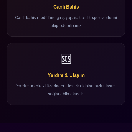
Canlı Bahis
Canlı bahis modülüne giriş yaparak anlık spor verilerini
takip edebilirsiniz.
🆘
Yardım & Ulaşım
Yardım merkezi üzerinden destek ekibine hızlı ulaşım
sağlanabilmektedir.