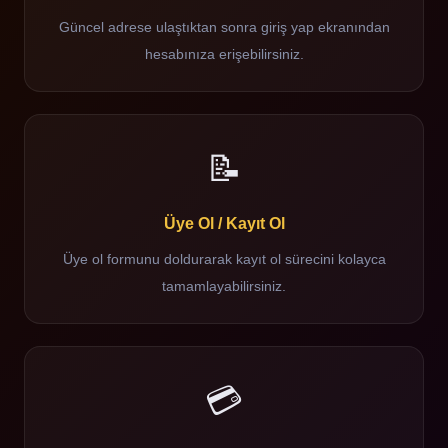
Güncel adrese ulaştıktan sonra giriş yap ekranından
hesabınıza erişebilirsiniz.
📝
Üye Ol / Kayıt Ol
Üye ol formunu doldurarak kayıt ol sürecini kolayca
tamamlayabilirsiniz.
💳