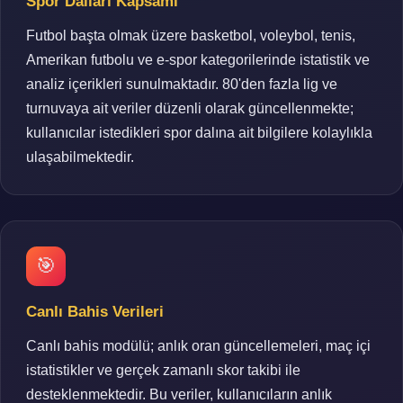
Spor Dalları Kapsamı
Futbol başta olmak üzere basketbol, voleybol, tenis,
Amerikan futbolu ve e-spor kategorilerinde istatistik ve
analiz içerikleri sunulmaktadır. 80'den fazla lig ve
turnuvaya ait veriler düzenli olarak güncellenmekte;
kullanıcılar istedikleri spor dalına ait bilgilere kolaylıkla
ulaşabilmektedir.
🎯
Canlı Bahis Verileri
Canlı bahis modülü; anlık oran güncellemeleri, maç içi
istatistikler ve gerçek zamanlı skor takibi ile
desteklenmektedir. Bu veriler, kullanıcıların anlık