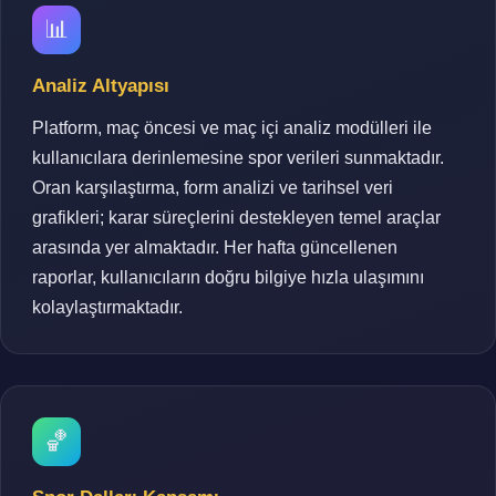
📊
Analiz Altyapısı
Platform, maç öncesi ve maç içi analiz modülleri ile
kullanıcılara derinlemesine spor verileri sunmaktadır.
Oran karşılaştırma, form analizi ve tarihsel veri
grafikleri; karar süreçlerini destekleyen temel araçlar
arasında yer almaktadır. Her hafta güncellenen
raporlar, kullanıcıların doğru bilgiye hızla ulaşımını
kolaylaştırmaktadır.
🏀