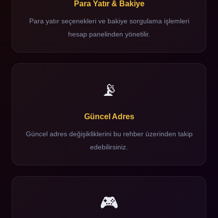
Para Yatır & Bakiye
Para yatır seçenekleri ve bakiye sorgulama işlemleri
hesap panelinden yönetilir.
📡
Güncel Adres
Güncel adres değişikliklerini bu rehber üzerinden takip
edebilirsiniz.
🎮