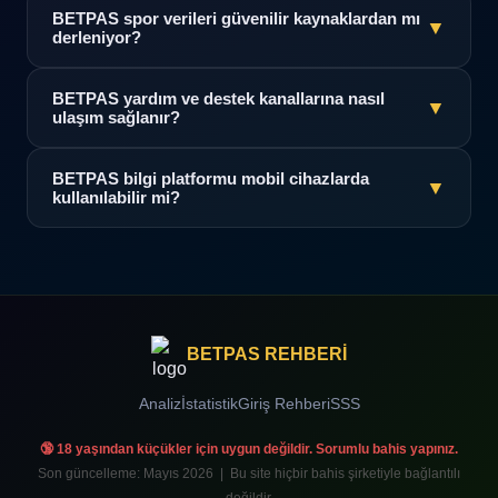
Avrupa'nın büyük ligleri başta olmak üzere dünya genelinde
BETPAS spor verileri güvenilir kaynaklardan mı
▼
80'den fazla lig istatistik kapsamındadır. Türkiye Süper Ligi de
derleniyor?
bu kapsamda yer almaktadır.
Spor verileri doğrulanmış ve bağımsız kaynaklardan
BETPAS yardım ve destek kanallarına nasıl
▼
derlenerek sunulmaktadır. Veri doğruluk oranı %99.8 olarak
ulaşım sağlanır?
ölçülmektedir.
Yardım bölümü üzerinden destek ekibine ulaşım
BETPAS bilgi platformu mobil cihazlarda
▼
sağlanabilmektedir. Canlı destek, e-posta ve sıkça sorulan
kullanılabilir mi?
sorular bölümleri aktif olarak hizmet vermektedir.
Platform tamamen responsive tasarıma sahiptir; mobil ve
tablet cihazlarda sorunsuz çalışmaktadır. iOS ve Android
tarayıcılarında tam uyumluluk sağlanmaktadır.
BETPAS REHBERİ
Analiz
İstatistik
Giriş Rehberi
SSS
🔞 18 yaşından küçükler için uygun değildir. Sorumlu bahis yapınız.
Son güncelleme: Mayıs 2026 | Bu site hiçbir bahis şirketiyle bağlantılı