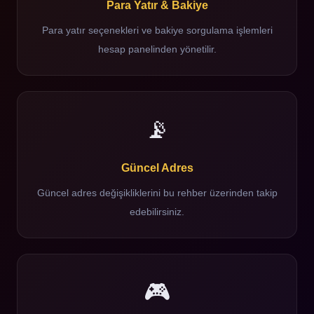
Para Yatır & Bakiye
Para yatır seçenekleri ve bakiye sorgulama işlemleri
hesap panelinden yönetilir.
📡
Güncel Adres
Güncel adres değişikliklerini bu rehber üzerinden takip
edebilirsiniz.
🎮