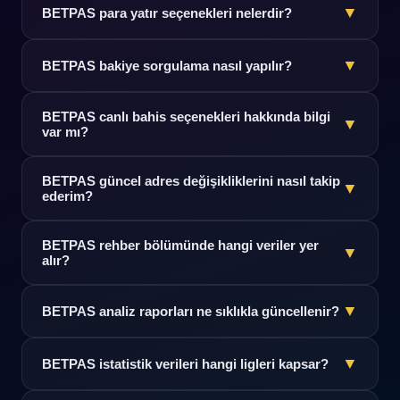
▼
BETPAS para yatır seçenekleri nelerdir?
sürecinde istenmektedir. Kimlik doğrulama adımları platforma
göre değişkenlik gösterebilir.
Para yatır işlemleri için banka havalesi, kredi kartı ve elektronik
▼
BETPAS bakiye sorgulama nasıl yapılır?
cüzdan gibi farklı yöntemler sunulmaktadır. Detaylar hesap
panelinden incelenebilir.
Hesabınıza giriş yaptıktan sonra bakiye bilgilerinize anında
BETPAS canlı bahis seçenekleri hakkında bilgi
▼
ulaşabilirsiniz. Bakiye hareketleri de aynı ekrandan takip
var mı?
edilebilmektedir.
Canlı bahis modülü; anlık oran güncellemeleri ve spor verileri
BETPAS güncel adres değişikliklerini nasıl takip
▼
ile desteklenmektedir. Maç içi istatistikler gerçek zamanlı
ederim?
olarak güncellenmektedir.
Bu bilgi platformu üzerinden güncel adres duyurularını düzenli
BETPAS rehber bölümünde hangi veriler yer
▼
olarak takip edebilirsiniz. Ayrıca e-posta bildirimleri için yardım
alır?
bölümünden destek alabilirsiniz.
Rehber bölümünde analiz, istatistik ve spor verileri odaklı
▼
BETPAS analiz raporları ne sıklıkla güncellenir?
içerikler sunulmaktadır. Lig tabloları, form analizleri ve oran
karşılaştırmaları da bu bölümde yer almaktadır.
Analiz ve istatistik raporları haftalık döngüde güncellenmekte;
▼
BETPAS istatistik verileri hangi ligleri kapsar?
önemli maç öncesi ek raporlar yayımlanmaktadır. Güncel
verilere erişim için sayfayı düzenli ziyaret etmeniz önerilir.