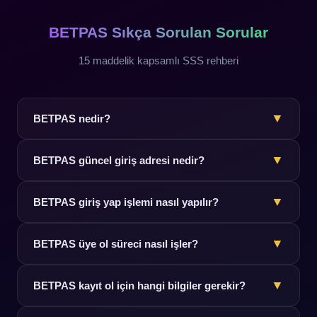
BETPAS Sıkça Sorulan Sorular
15 maddelik kapsamlı SSS rehberi
▼
BETPAS nedir?
Geniş spor verileri ve analiz altyapısına sahip, kullanıcıların
▼
BETPAS güncel giriş adresi nedir?
canlı bahis istatistiklerine ulaşabildiği bir platformdur. Bu bilgi
platformu aracılığıyla güncel verilere erişim sağlanabilmektedir.
Güncel adres bilgisine bu rehber üzerinden ulaşım
▼
BETPAS giriş yap işlemi nasıl yapılır?
sağlanabilmektedir. Adres değişikliklerini takip etmek için
sayfayı düzenli ziyaret etmeniz önerilir.
Güncel adrese ulaştıktan sonra giriş yap ekranında kullanıcı
▼
BETPAS üye ol süreci nasıl işler?
adı ve şifrenizi girerek hesabınıza erişebilirsiniz. Şifre unutma
durumunda yardım bölümünden destek alabilirsiniz.
Kayıt ol formunda temel bilgilerinizi girerek üyeliğinizi
▼
BETPAS kayıt ol için hangi bilgiler gerekir?
oluşturabilirsiniz. Süreç genellikle birkaç dakika içinde
tamamlanmaktadır.
Ad, soyad, e-posta ve iletişim bilgileri standart kayıt ol