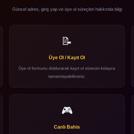
Güncel adres, giriş yap ve üye ol süreçleri hakkında bilgi
📝
Üye Ol / Kayıt Ol
Üye ol formunu doldurarak kayıt ol sürecini kolayca
tamamlayabilirsiniz.
🎮
Canlı Bahis