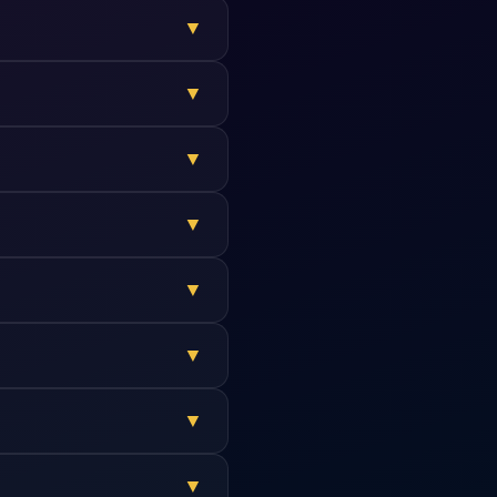
için sayfayı düzenli ziyaret
▼
lirsiniz. Şifre unutma durumunda
▼
 içinde tamamlanmaktadır.
▼
arı platforma göre değişkenlik
▼
tadır. Detaylar hesap panelinden
▼
randan takip edilebilmektedir.
▼
r gerçek zamanlı olarak
▼
ildirimleri için yardım
▼