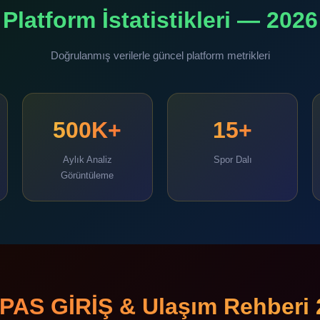
Platform İstatistikleri — 2026
Doğrulanmış verilerle güncel platform metrikleri
500K+
15+
Aylık Analiz
Spor Dalı
Görüntüleme
PAS GİRİŞ & Ulaşım Rehberi 