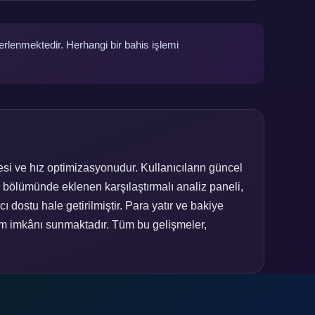
erlenmektedir. Herhangi bir bahis işlemi
 ve hız optimizasyonudur. Kullanıcıların güncel
eri bölümünde eklenen karşılaştırmalı analiz paneli,
cı dostu hale getirilmiştir. Para yatır ve bakiye
aşım imkânı sunmaktadır. Tüm bu gelişmeler,