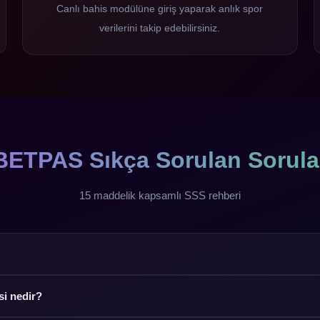
Canlı bahis modülüne giriş yaparak anlık spor
verilerini takip edebilirsiniz.
BETPAS Sıkça Sorulan Sorula
15 maddelik kapsamlı SSS rehberi
pısına sahip, kullanıcıların canlı bahis istatistiklerine ulaşabildiği bir p
si nedir?
im sağlanabilmektedir.