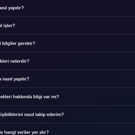
üzerinden ulaşım sağlanabilmektedir. Adres değişikliklerini takip etmek 
sıl yapılır?
iriş yap ekranında kullanıcı adı ve şifrenizi girerek hesabınıza erişebi
l işler?
irsiniz.
izi girerek üyeliğinizi oluşturabilirsiniz. Süreç genellikle birkaç dakika
 bilgiler gerekir?
lgileri standart kayıt ol sürecinde istenmektedir. Kimlik doğrulama adıml
leri nelerdir?
avalesi, kredi kartı ve elektronik cüzdan gibi farklı yöntemler sunulmak
nasıl yapılır?
bakiye bilgilerinize anında ulaşabilirsiniz. Bakiye hareketleri de aynı ek
kleri hakkında bilgi var mı?
ncellemeleri ve spor verileri ile desteklenmektedir. Maç içi istatistikle
ikliklerini nasıl takip ederim?
el adres duyurularını düzenli olarak takip edebilirsiniz. Ayrıca e-posta b
hangi veriler yer alır?