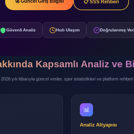
🚀 Güncel Giriş Bilgisi
📋 SSS Rehberi
Güvenli Analiz
Hızlı Ulaşım
Doğrulanmış Ver
kında Kapsamlı Analiz ve Bi
2026 yılı itibarıyla güncel veriler, spor istatistikleri ve platform rehberi
📊
Analiz Altyapısı