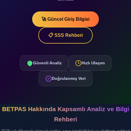
🚀 Güncel Giriş Bilgisi
📋 SSS Rehberi
Güvenli Analiz
Hızlı Ulaşım
Doğrulanmış Veri
BETPAS Hakkında Kapsamlı Analiz ve Bilgi
Rehberi
2026 yılı itibarıyla güncel veriler, spor istatistikleri ve platform rehberi