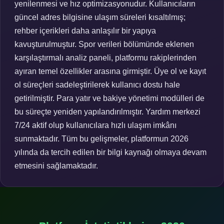
yenilenmesi ve hız optimizasyonudur. Kullanıcıların
güncel adres bilgisine ulaşım süreleri kısaltılmış;
rehber içerikleri daha anlaşılır bir yapıya
kavuşturulmuştur. Spor verileri bölümünde eklenen
karşılaştırmalı analiz paneli, platformu rakiplerinden
ayıran temel özellikler arasına girmiştir. Üye ol ve kayıt
ol süreçleri sadeleştirilerek kullanıcı dostu hale
getirilmiştir. Para yatır ve bakiye yönetimi modülleri de
bu süreçte yeniden yapılandırılmıştır. Yardım merkezi
7/24 aktif olup kullanıcılara hızlı ulaşım imkânı
sunmaktadır. Tüm bu gelişmeler, platformun 2026
yılında da tercih edilen bir bilgi kaynağı olmaya devam
etmesini sağlamaktadır.