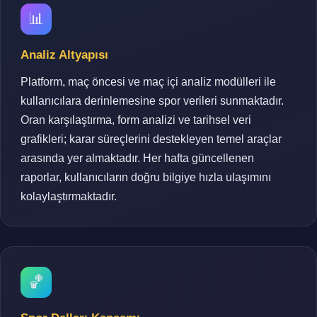
📊
Analiz Altyapısı
Platform, maç öncesi ve maç içi analiz modülleri ile
kullanıcılara derinlemesine spor verileri sunmaktadır.
Oran karşılaştırma, form analizi ve tarihsel veri
grafikleri; karar süreçlerini destekleyen temel araçlar
arasında yer almaktadır. Her hafta güncellenen
raporlar, kullanıcıların doğru bilgiye hızla ulaşımını
kolaylaştırmaktadır.
🏀