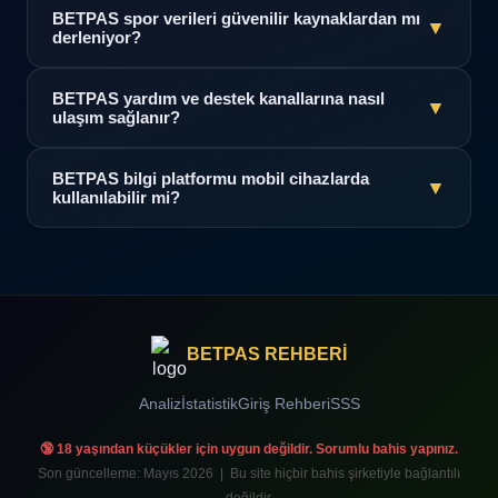
Avrupa'nın büyük ligleri başta olmak üzere dünya genelinde
BETPAS spor verileri güvenilir kaynaklardan mı
▼
80'den fazla lig istatistik kapsamındadır. Türkiye Süper Ligi de
derleniyor?
bu kapsamda yer almaktadır.
Spor verileri doğrulanmış ve bağımsız kaynaklardan
BETPAS yardım ve destek kanallarına nasıl
▼
derlenerek sunulmaktadır. Veri doğruluk oranı %99.8 olarak
ulaşım sağlanır?
ölçülmektedir.
Yardım bölümü üzerinden destek ekibine ulaşım
BETPAS bilgi platformu mobil cihazlarda
▼
sağlanabilmektedir. Canlı destek, e-posta ve sıkça sorulan
kullanılabilir mi?
sorular bölümleri aktif olarak hizmet vermektedir.
Platform tamamen responsive tasarıma sahiptir; mobil ve
tablet cihazlarda sorunsuz çalışmaktadır. iOS ve Android
tarayıcılarında tam uyumluluk sağlanmaktadır.
BETPAS REHBERİ
Analiz
İstatistik
Giriş Rehberi
SSS
🔞 18 yaşından küçükler için uygun değildir. Sorumlu bahis yapınız.
Son güncelleme: Mayıs 2026 | Bu site hiçbir bahis şirketiyle bağlantılı