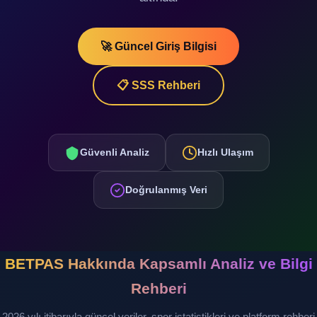
🚀 Güncel Giriş Bilgisi
📋 SSS Rehberi
Güvenli Analiz
Hızlı Ulaşım
Doğrulanmış Veri
BETPAS Hakkında Kapsamlı Analiz ve Bilgi
Rehberi
2026 yılı itibarıyla güncel veriler, spor istatistikleri ve platform rehberi