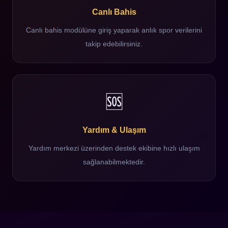
Canlı Bahis
Canlı bahis modülüne giriş yaparak anlık spor verilerini
takip edebilirsiniz.
🆘
Yardım & Ulaşım
Yardım merkezi üzerinden destek ekibine hızlı ulaşım
sağlanabilmektedir.