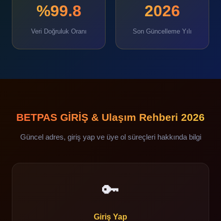
%99.8
2026
Veri Doğruluk Oranı
Son Güncelleme Yılı
BETPAS GİRİŞ & Ulaşım Rehberi 2026
Güncel adres, giriş yap ve üye ol süreçleri hakkında bilgi
🔑
Giriş Yap