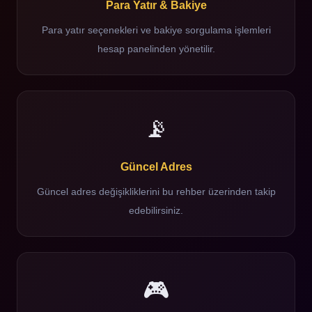
Para Yatır & Bakiye
Para yatır seçenekleri ve bakiye sorgulama işlemleri
hesap panelinden yönetilir.
📡
Güncel Adres
Güncel adres değişikliklerini bu rehber üzerinden takip
edebilirsiniz.
🎮