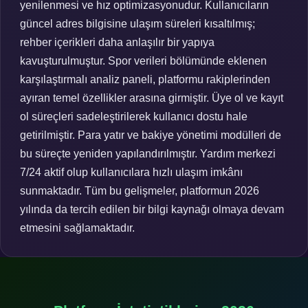
yenilenmesi ve hız optimizasyonudur. Kullanıcıların
güncel adres bilgisine ulaşım süreleri kısaltılmış;
rehber içerikleri daha anlaşılır bir yapıya
kavuşturulmuştur. Spor verileri bölümünde eklenen
karşılaştırmalı analiz paneli, platformu rakiplerinden
ayıran temel özellikler arasına girmiştir. Üye ol ve kayıt
ol süreçleri sadeleştirilerek kullanıcı dostu hale
getirilmiştir. Para yatır ve bakiye yönetimi modülleri de
bu süreçte yeniden yapılandırılmıştır. Yardım merkezi
7/24 aktif olup kullanıcılara hızlı ulaşım imkânı
sunmaktadır. Tüm bu gelişmeler, platformun 2026
yılında da tercih edilen bir bilgi kaynağı olmaya devam
etmesini sağlamaktadır.