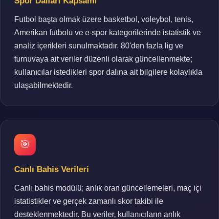
Spor Dalları Kapsamı
Futbol başta olmak üzere basketbol, voleybol, tenis,
Amerikan futbolu ve e-spor kategorilerinde istatistik ve
analiz içerikleri sunulmaktadır. 80'den fazla lig ve
turnuvaya ait veriler düzenli olarak güncellenmekte;
kullanıcılar istedikleri spor dalına ait bilgilere kolaylıkla
ulaşabilmektedir.
🎯
Canlı Bahis Verileri
Canlı bahis modülü; anlık oran güncellemeleri, maç içi
istatistikler ve gerçek zamanlı skor takibi ile
desteklenmektedir. Bu veriler, kullanıcıların anlık