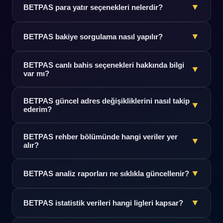
▼
BETPAS para yatır seçenekleri nelerdir?
sürecinde istenmektedir. Kimlik doğrulama adımları platforma
göre değişkenlik gösterebilir.
Para yatır işlemleri için banka havalesi, kredi kartı ve elektronik
▼
BETPAS bakiye sorgulama nasıl yapılır?
cüzdan gibi farklı yöntemler sunulmaktadır. Detaylar hesap
panelinden incelenebilir.
Hesabınıza giriş yaptıktan sonra bakiye bilgilerinize anında
BETPAS canlı bahis seçenekleri hakkında bilgi
▼
ulaşabilirsiniz. Bakiye hareketleri de aynı ekrandan takip
var mı?
edilebilmektedir.
Canlı bahis modülü; anlık oran güncellemeleri ve spor verileri
BETPAS güncel adres değişikliklerini nasıl takip
▼
ile desteklenmektedir. Maç içi istatistikler gerçek zamanlı
ederim?
olarak güncellenmektedir.
Bu bilgi platformu üzerinden güncel adres duyurularını düzenli
BETPAS rehber bölümünde hangi veriler yer
▼
olarak takip edebilirsiniz. Ayrıca e-posta bildirimleri için yardım
alır?
bölümünden destek alabilirsiniz.
Rehber bölümünde analiz, istatistik ve spor verileri odaklı
▼
BETPAS analiz raporları ne sıklıkla güncellenir?
içerikler sunulmaktadır. Lig tabloları, form analizleri ve oran
karşılaştırmaları da bu bölümde yer almaktadır.
Analiz ve istatistik raporları haftalık döngüde güncellenmekte;
▼
BETPAS istatistik verileri hangi ligleri kapsar?
önemli maç öncesi ek raporlar yayımlanmaktadır. Güncel
verilere erişim için sayfayı düzenli ziyaret etmeniz önerilir.