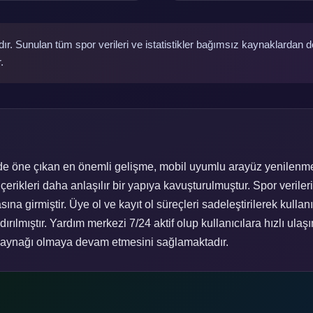
dır. Sunulan tüm spor verileri ve istatistikler bağımsız kaynaklardan d
.
 öne çıkan en önemli gelişme, mobil uyumlu arayüz yenilenmesi
 içerikleri daha anlaşılır bir yapıya kavuşturulmuştur. Spor veril
ına girmiştir. Üye ol ve kayıt ol süreçleri sadeleştirilerek kullanı
rılmıştır. Yardım merkezi 7/24 aktif olup kullanıcılara hızlı ul
gi kaynağı olmaya devam etmesini sağlamaktadır.