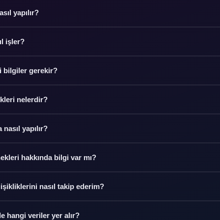
üzerinden ulaşım sağlanabilmektedir. Adres değişikliklerini takip etmek 
sıl yapılır?
iriş yap ekranında kullanıcı adı ve şifrenizi girerek hesabınıza erişebi
l işler?
irsiniz.
izi girerek üyeliğinizi oluşturabilirsiniz. Süreç genellikle birkaç dakika
 bilgiler gerekir?
lgileri standart kayıt ol sürecinde istenmektedir. Kimlik doğrulama adıml
leri nelerdir?
avalesi, kredi kartı ve elektronik cüzdan gibi farklı yöntemler sunulmak
nasıl yapılır?
bakiye bilgilerinize anında ulaşabilirsiniz. Bakiye hareketleri de aynı ek
kleri hakkında bilgi var mı?
ncellemeleri ve spor verileri ile desteklenmektedir. Maç içi istatistikle
ikliklerini nasıl takip ederim?
el adres duyurularını düzenli olarak takip edebilirsiniz. Ayrıca e-posta b
hangi veriler yer alır?