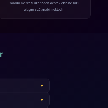
Yardım merkezi üzerinden destek ekibine hızlı
ulaşım sağlanabilmektedir.
r
▼
latformdur. Bu bilgi platformu
▼