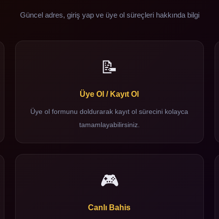
Güncel adres, giriş yap ve üye ol süreçleri hakkında bilgi
📝
Üye Ol / Kayıt Ol
Üye ol formunu doldurarak kayıt ol sürecini kolayca
tamamlayabilirsiniz.
🎮
Canlı Bahis