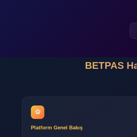
BETPAS Hak
⚽
Platform Genel Bakış