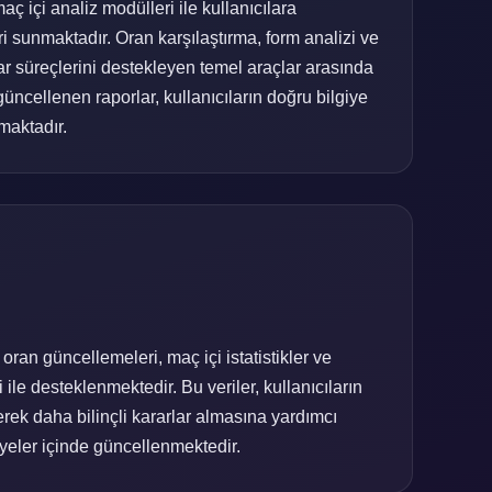
ç içi analiz modülleri ile kullanıcılara
i sunmaktadır. Oran karşılaştırma, form analizi ve
arar süreçlerini destekleyen temel araçlar arasında
güncellenen raporlar, kullanıcıların doğru bilgiye
rmaktadır.
oran güncellemeleri, maç içi istatistikler ve
 ile desteklenmektedir. Bu veriler, kullanıcıların
erek daha bilinçli kararlar almasına yardımcı
iyeler içinde güncellenmektedir.