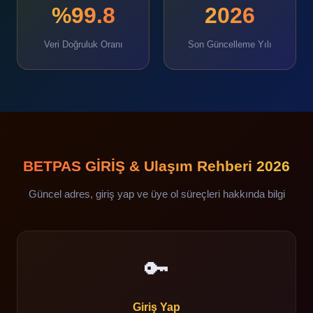
%99.8
2026
Veri Doğruluk Oranı
Son Güncelleme Yılı
BETPAS GİRİŞ & Ulaşım Rehberi 2026
Güncel adres, giriş yap ve üye ol süreçleri hakkında bilgi
🔑
Giriş Yap