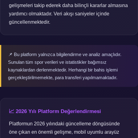
gelişmeleri takip ederek daha bilinçli kararlar almasına
yardımcı olmaktadır. Veri akışı saniyeler içinde
güncellenmektedir.
📌 Bu platform yalnızca bilgilendirme ve analiz amaçlıdır.
Sunulan tüm spor verileri ve istatistikler bağımsız
kaynaklardan derlenmektedir. Herhangi bir bahis işlemi
gerçekleştirilmemekte, para transferi yapılmamaktadır.
📈 2026 Yılı Platform Değerlendirmesi
Platformun 2026 yılındaki güncelleme döngüsünde
öne çıkan en önemli gelişme, mobil uyumlu arayüz