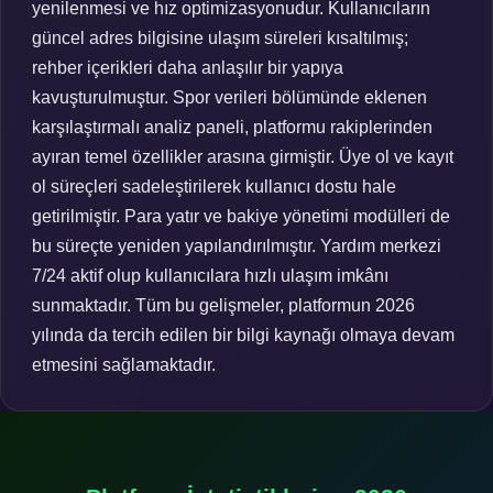
yenilenmesi ve hız optimizasyonudur. Kullanıcıların
güncel adres bilgisine ulaşım süreleri kısaltılmış;
rehber içerikleri daha anlaşılır bir yapıya
kavuşturulmuştur. Spor verileri bölümünde eklenen
karşılaştırmalı analiz paneli, platformu rakiplerinden
ayıran temel özellikler arasına girmiştir. Üye ol ve kayıt
ol süreçleri sadeleştirilerek kullanıcı dostu hale
getirilmiştir. Para yatır ve bakiye yönetimi modülleri de
bu süreçte yeniden yapılandırılmıştır. Yardım merkezi
7/24 aktif olup kullanıcılara hızlı ulaşım imkânı
sunmaktadır. Tüm bu gelişmeler, platformun 2026
yılında da tercih edilen bir bilgi kaynağı olmaya devam
etmesini sağlamaktadır.