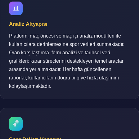
📊
Analiz Altyapısı
Platform, maç öncesi ve maç içi analiz modülleri ile
kullanıcılara derinlemesine spor verileri sunmaktadır.
Oran karşılaştırma, form analizi ve tarihsel veri
grafikleri; karar süreçlerini destekleyen temel araçlar
arasında yer almaktadır. Her hafta güncellenen
raporlar, kullanıcıların doğru bilgiye hızla ulaşımını
kolaylaştırmaktadır.
🏀