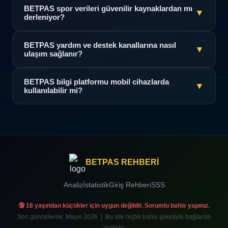
Avrupa'nın büyük ligleri başta olmak üzere dünya genelinde
BETPAS spor verileri güvenilir kaynaklardan mı
▼
80'den fazla lig istatistik kapsamındadır. Türkiye Süper Ligi de
derleniyor?
bu kapsamda yer almaktadır.
Spor verileri doğrulanmış ve bağımsız kaynaklardan
BETPAS yardım ve destek kanallarına nasıl
▼
derlenerek sunulmaktadır. Veri doğruluk oranı %99.8 olarak
ulaşım sağlanır?
ölçülmektedir.
Yardım bölümü üzerinden destek ekibine ulaşım
BETPAS bilgi platformu mobil cihazlarda
▼
sağlanabilmektedir. Canlı destek, e-posta ve sıkça sorulan
kullanılabilir mi?
sorular bölümleri aktif olarak hizmet vermektedir.
Platform tamamen responsive tasarıma sahiptir; mobil ve
tablet cihazlarda sorunsuz çalışmaktadır. iOS ve Android
tarayıcılarında tam uyumluluk sağlanmaktadır.
BETPAS REHBERİ
Analiz
İstatistik
Giriş Rehberi
SSS
🔞 18 yaşından küçükler için uygun değildir. Sorumlu bahis yapınız.
Son güncelleme: Mayıs 2026 | Bu site hiçbir bahis şirketiyle bağlantılı