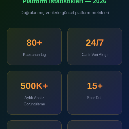
Platform İstatistikleri — 2026
Doğrulanmış verilerle güncel platform metrikleri
80+
24/7
Kapsanan Lig
Canlı Veri Akışı
500K+
15+
Aylık Analiz
Spor Dalı
Görüntüleme