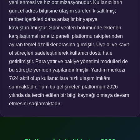
yenilenmesi ve hız optimizasyonudur. Kullanıcıların
güncel adres bilgisine ulaşım süreleri kısaltılmış;
rehber içerikleri daha anlaşılır bir yapıya
kavuşturulmuştur. Spor verileri bölümünde eklenen
karşılaştırmalı analiz paneli, platformu rakiplerinden
ayıran temel özellikler arasına girmiştir. Üye ol ve kayıt
ol süreçleri sadeleştirilerek kullanıcı dostu hale
getirilmiştir. Para yatır ve bakiye yönetimi modülleri de
bu süreçte yeniden yapılandırılmıştır. Yardım merkezi
7/24 aktif olup kullanıcılara hızlı ulaşım imkânı
sunmaktadır. Tüm bu gelişmeler, platformun 2026
yılında da tercih edilen bir bilgi kaynağı olmaya devam
etmesini sağlamaktadır.