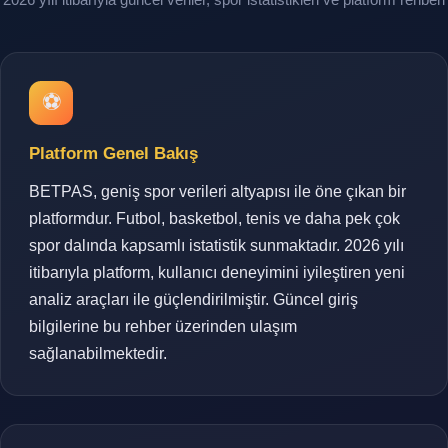
⚽
Platform Genel Bakış
BETPAS, geniş spor verileri altyapısı ile öne çıkan bir
platformdur. Futbol, basketbol, tenis ve daha pek çok
spor dalında kapsamlı istatistik sunmaktadır. 2026 yılı
itibarıyla platform, kullanıcı deneyimini iyileştiren yeni
analiz araçları ile güçlendirilmiştir. Güncel giriş
bilgilerine bu rehber üzerinden ulaşım
sağlanabilmektedir.