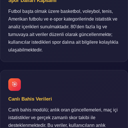
Spor Dalları Kapsamı
Futbol başta olmak üzere basketbol, voleybol, tenis,
Amerikan futbolu ve e-spor kategorilerinde istatistik ve
analiz içerikleri sunulmaktadır. 80'den fazla lig ve
turnuvaya ait veriler düzenli olarak güncellenmekte;
kullanıcılar istedikleri spor dalına ait bilgilere kolaylıkla
ulaşabilmektedir.
🎯
Canlı Bahis Verileri
Canlı bahis modülü; anlık oran güncellemeleri, maç içi
istatistikler ve gerçek zamanlı skor takibi ile
desteklenmektedir. Bu veriler, kullanıcıların anlık