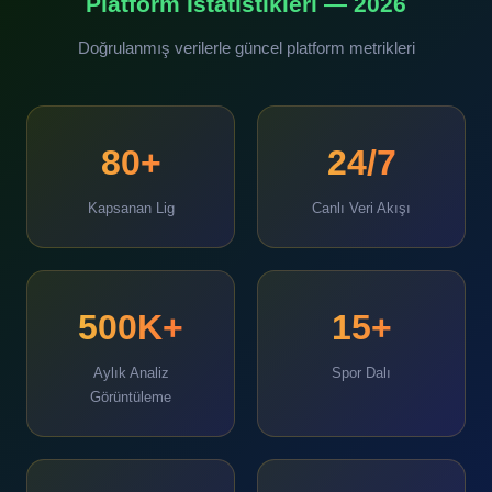
Platform İstatistikleri — 2026
Doğrulanmış verilerle güncel platform metrikleri
80+
24/7
Kapsanan Lig
Canlı Veri Akışı
500K+
15+
Aylık Analiz
Spor Dalı
Görüntüleme