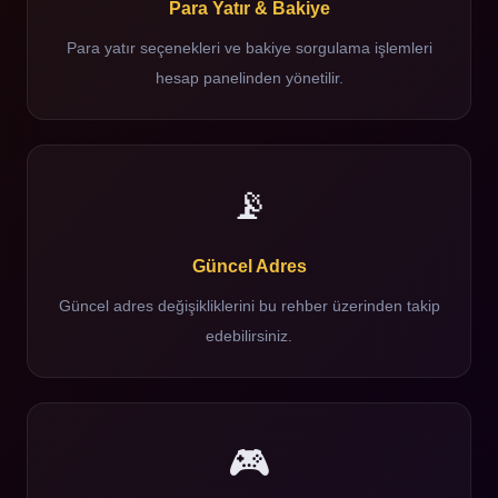
Para Yatır & Bakiye
Para yatır seçenekleri ve bakiye sorgulama işlemleri
hesap panelinden yönetilir.
📡
Güncel Adres
Güncel adres değişikliklerini bu rehber üzerinden takip
edebilirsiniz.
🎮