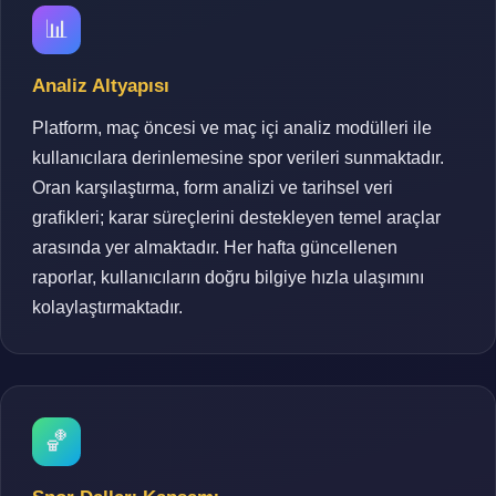
📊
Analiz Altyapısı
Platform, maç öncesi ve maç içi analiz modülleri ile
kullanıcılara derinlemesine spor verileri sunmaktadır.
Oran karşılaştırma, form analizi ve tarihsel veri
grafikleri; karar süreçlerini destekleyen temel araçlar
arasında yer almaktadır. Her hafta güncellenen
raporlar, kullanıcıların doğru bilgiye hızla ulaşımını
kolaylaştırmaktadır.
🏀