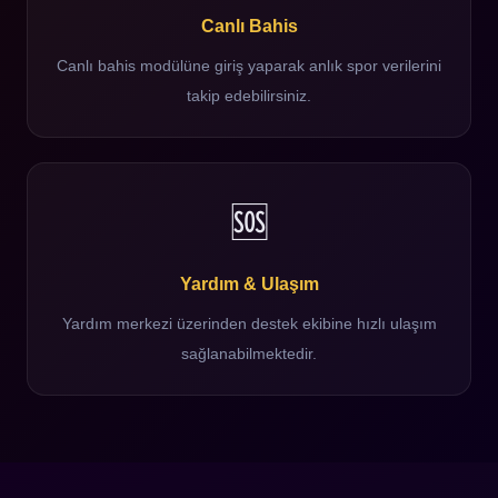
Canlı Bahis
Canlı bahis modülüne giriş yaparak anlık spor verilerini
takip edebilirsiniz.
🆘
Yardım & Ulaşım
Yardım merkezi üzerinden destek ekibine hızlı ulaşım
sağlanabilmektedir.