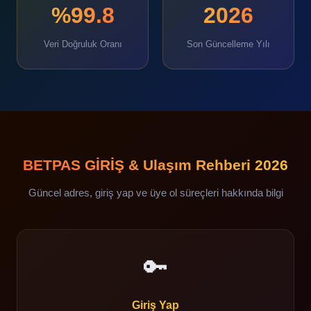
%99.8
2026
Veri Doğruluk Oranı
Son Güncelleme Yılı
BETPAS GİRİŞ & Ulaşım Rehberi 2026
Güncel adres, giriş yap ve üye ol süreçleri hakkında bilgi
🔑
Giriş Yap