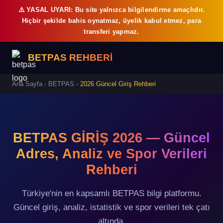
⚠️ YASAL UYARI: Bu site yalnızca bilgilendirme amaçlıdır.
Hiçbir şekilde bahis oynatmaz, üyelik kabul etmez, para
transferi yapmaz.
BETPAS REHBERİ
Ana Sayfa
›
BETPAS
›
2026 Güncel Giriş Rehberi
BETPAS GİRİŞ 2026 — Güncel
Adres, Analiz ve Spor Verileri
Rehberi
Türkiye'nin en kapsamlı BETPAS bilgi platformu.
Güncel giriş, analiz, istatistik ve spor verileri tek çatı
altında.