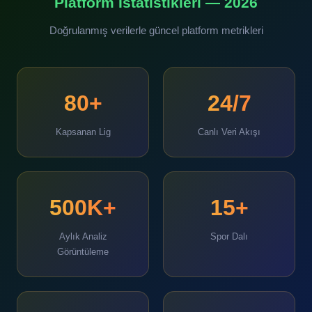
Platform İstatistikleri — 2026
Doğrulanmış verilerle güncel platform metrikleri
80+
24/7
Kapsanan Lig
Canlı Veri Akışı
500K+
15+
Aylık Analiz
Spor Dalı
Görüntüleme