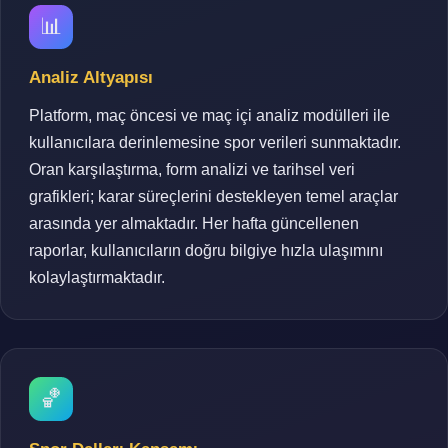
📊
Analiz Altyapısı
Platform, maç öncesi ve maç içi analiz modülleri ile
kullanıcılara derinlemesine spor verileri sunmaktadır.
Oran karşılaştırma, form analizi ve tarihsel veri
grafikleri; karar süreçlerini destekleyen temel araçlar
arasında yer almaktadır. Her hafta güncellenen
raporlar, kullanıcıların doğru bilgiye hızla ulaşımını
kolaylaştırmaktadır.
🏀