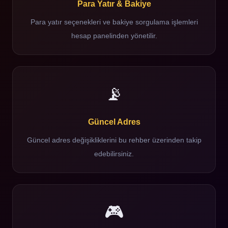
Para Yatır & Bakiye
Para yatır seçenekleri ve bakiye sorgulama işlemleri
hesap panelinden yönetilir.
📡
Güncel Adres
Güncel adres değişikliklerini bu rehber üzerinden takip
edebilirsiniz.
🎮