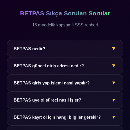
BETPAS Sıkça Sorulan Sorular
15 maddelik kapsamlı SSS rehberi
▼
BETPAS nedir?
Geniş spor verileri ve analiz altyapısına sahip, kullanıcıların
▼
BETPAS güncel giriş adresi nedir?
canlı bahis istatistiklerine ulaşabildiği bir platformdur. Bu bilgi
platformu aracılığıyla güncel verilere erişim sağlanabilmektedir.
Güncel adres bilgisine bu rehber üzerinden ulaşım
▼
BETPAS giriş yap işlemi nasıl yapılır?
sağlanabilmektedir. Adres değişikliklerini takip etmek için
sayfayı düzenli ziyaret etmeniz önerilir.
Güncel adrese ulaştıktan sonra giriş yap ekranında kullanıcı
▼
BETPAS üye ol süreci nasıl işler?
adı ve şifrenizi girerek hesabınıza erişebilirsiniz. Şifre unutma
durumunda yardım bölümünden destek alabilirsiniz.
Kayıt ol formunda temel bilgilerinizi girerek üyeliğinizi
▼
BETPAS kayıt ol için hangi bilgiler gerekir?
oluşturabilirsiniz. Süreç genellikle birkaç dakika içinde
tamamlanmaktadır.
Ad, soyad, e-posta ve iletişim bilgileri standart kayıt ol