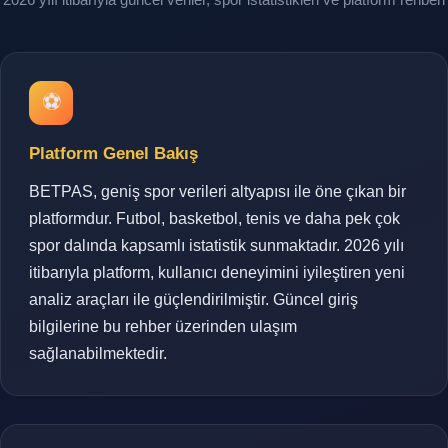
⚽
Platform Genel Bakış
BETPAS, geniş spor verileri altyapısı ile öne çıkan bir
platformdur. Futbol, basketbol, tenis ve daha pek çok
spor dalında kapsamlı istatistik sunmaktadır. 2026 yılı
itibarıyla platform, kullanıcı deneyimini iyileştiren yeni
analiz araçları ile güçlendirilmiştir. Güncel giriş
bilgilerine bu rehber üzerinden ulaşım
sağlanabilmektedir.