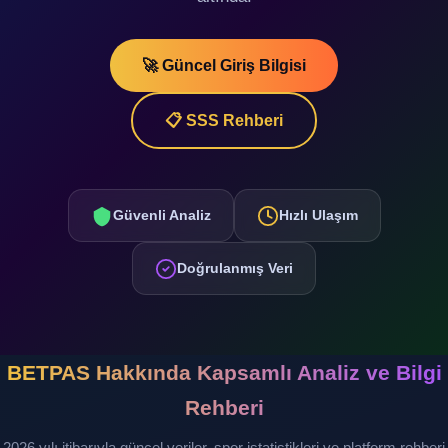
🚀 Güncel Giriş Bilgisi
📋 SSS Rehberi
Güvenli Analiz
Hızlı Ulaşım
Doğrulanmış Veri
BETPAS Hakkında Kapsamlı Analiz ve Bilgi
Rehberi
2026 yılı itibarıyla güncel veriler, spor istatistikleri ve platform rehberi