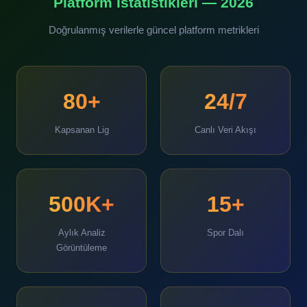
Platform İstatistikleri — 2026
Doğrulanmış verilerle güncel platform metrikleri
80+
24/7
Kapsanan Lig
Canlı Veri Akışı
500K+
15+
Aylık Analiz
Spor Dalı
Görüntüleme