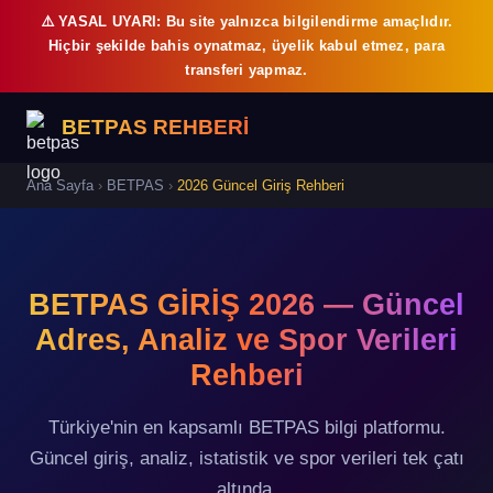
⚠️ YASAL UYARI: Bu site yalnızca bilgilendirme amaçlıdır.
Hiçbir şekilde bahis oynatmaz, üyelik kabul etmez, para
transferi yapmaz.
BETPAS REHBERİ
Ana Sayfa
›
BETPAS
›
2026 Güncel Giriş Rehberi
BETPAS GİRİŞ 2026 — Güncel
Adres, Analiz ve Spor Verileri
Rehberi
Türkiye'nin en kapsamlı BETPAS bilgi platformu.
Güncel giriş, analiz, istatistik ve spor verileri tek çatı
altında.