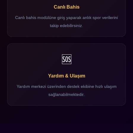
Canlı Bahis
Canlı bahis modülüne giriş yaparak anlık spor verilerini
takip edebilirsiniz.
🆘
Yardım & Ulaşım
Yardım merkezi üzerinden destek ekibine hızlı ulaşım
sağlanabilmektedir.