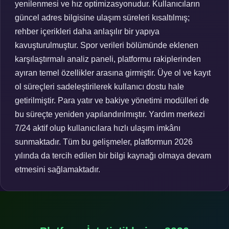
yenilenmesi ve hız optimizasyonudur. Kullanıcıların
güncel adres bilgisine ulaşım süreleri kısaltılmış;
rehber içerikleri daha anlaşılır bir yapıya
kavuşturulmuştur. Spor verileri bölümünde eklenen
karşılaştırmalı analiz paneli, platformu rakiplerinden
ayıran temel özellikler arasına girmiştir. Üye ol ve kayıt
ol süreçleri sadeleştirilerek kullanıcı dostu hale
getirilmiştir. Para yatır ve bakiye yönetimi modülleri de
bu süreçte yeniden yapılandırılmıştır. Yardım merkezi
7/24 aktif olup kullanıcılara hızlı ulaşım imkânı
sunmaktadır. Tüm bu gelişmeler, platformun 2026
yılında da tercih edilen bir bilgi kaynağı olmaya devam
etmesini sağlamaktadır.