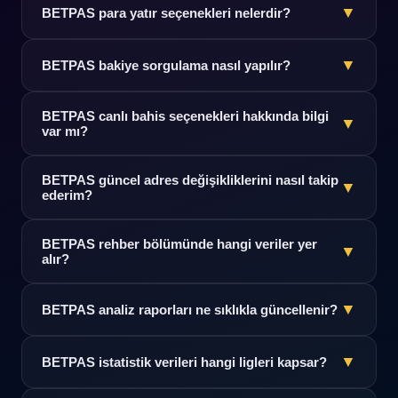
▼
BETPAS para yatır seçenekleri nelerdir?
sürecinde istenmektedir. Kimlik doğrulama adımları platforma
göre değişkenlik gösterebilir.
Para yatır işlemleri için banka havalesi, kredi kartı ve elektronik
▼
BETPAS bakiye sorgulama nasıl yapılır?
cüzdan gibi farklı yöntemler sunulmaktadır. Detaylar hesap
panelinden incelenebilir.
Hesabınıza giriş yaptıktan sonra bakiye bilgilerinize anında
BETPAS canlı bahis seçenekleri hakkında bilgi
▼
ulaşabilirsiniz. Bakiye hareketleri de aynı ekrandan takip
var mı?
edilebilmektedir.
Canlı bahis modülü; anlık oran güncellemeleri ve spor verileri
BETPAS güncel adres değişikliklerini nasıl takip
▼
ile desteklenmektedir. Maç içi istatistikler gerçek zamanlı
ederim?
olarak güncellenmektedir.
Bu bilgi platformu üzerinden güncel adres duyurularını düzenli
BETPAS rehber bölümünde hangi veriler yer
▼
olarak takip edebilirsiniz. Ayrıca e-posta bildirimleri için yardım
alır?
bölümünden destek alabilirsiniz.
Rehber bölümünde analiz, istatistik ve spor verileri odaklı
▼
BETPAS analiz raporları ne sıklıkla güncellenir?
içerikler sunulmaktadır. Lig tabloları, form analizleri ve oran
karşılaştırmaları da bu bölümde yer almaktadır.
Analiz ve istatistik raporları haftalık döngüde güncellenmekte;
▼
BETPAS istatistik verileri hangi ligleri kapsar?
önemli maç öncesi ek raporlar yayımlanmaktadır. Güncel
verilere erişim için sayfayı düzenli ziyaret etmeniz önerilir.