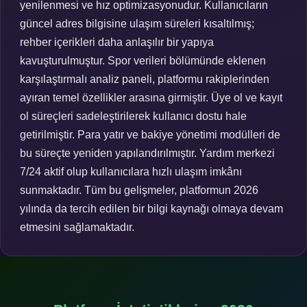
yenilenmesi ve hız optimizasyonudur. Kullanıcıların
güncel adres bilgisine ulaşım süreleri kısaltılmış;
rehber içerikleri daha anlaşılır bir yapıya
kavuşturulmuştur. Spor verileri bölümünde eklenen
karşılaştırmalı analiz paneli, platformu rakiplerinden
ayıran temel özellikler arasına girmiştir. Üye ol ve kayıt
ol süreçleri sadeleştirilerek kullanıcı dostu hale
getirilmiştir. Para yatır ve bakiye yönetimi modülleri de
bu süreçte yeniden yapılandırılmıştır. Yardım merkezi
7/24 aktif olup kullanıcılara hızlı ulaşım imkânı
sunmaktadır. Tüm bu gelişmeler, platformun 2026
yılında da tercih edilen bir bilgi kaynağı olmaya devam
etmesini sağlamaktadır.