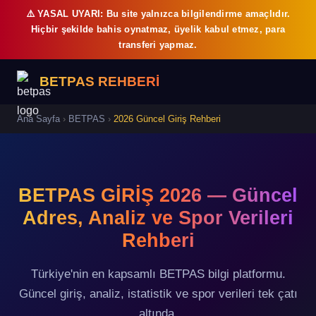
⚠️ YASAL UYARI: Bu site yalnızca bilgilendirme amaçlıdır.
Hiçbir şekilde bahis oynatmaz, üyelik kabul etmez, para
transferi yapmaz.
BETPAS REHBERİ
Ana Sayfa
›
BETPAS
›
2026 Güncel Giriş Rehberi
BETPAS GİRİŞ 2026 — Güncel
Adres, Analiz ve Spor Verileri
Rehberi
Türkiye'nin en kapsamlı BETPAS bilgi platformu.
Güncel giriş, analiz, istatistik ve spor verileri tek çatı
altında.