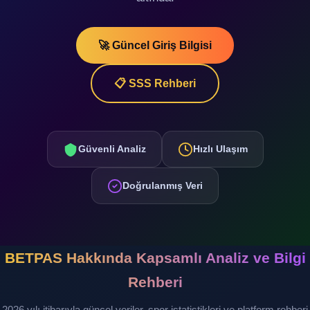
🚀 Güncel Giriş Bilgisi
📋 SSS Rehberi
Güvenli Analiz
Hızlı Ulaşım
Doğrulanmış Veri
BETPAS Hakkında Kapsamlı Analiz ve Bilgi
Rehberi
2026 yılı itibarıyla güncel veriler, spor istatistikleri ve platform rehberi