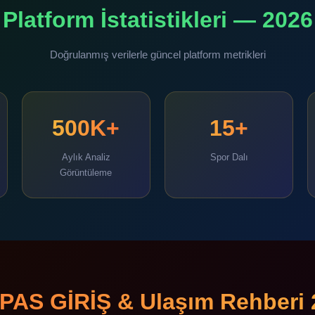
Platform İstatistikleri — 2026
Doğrulanmış verilerle güncel platform metrikleri
500K+
15+
Aylık Analiz
Spor Dalı
Görüntüleme
PAS GİRİŞ & Ulaşım Rehberi 