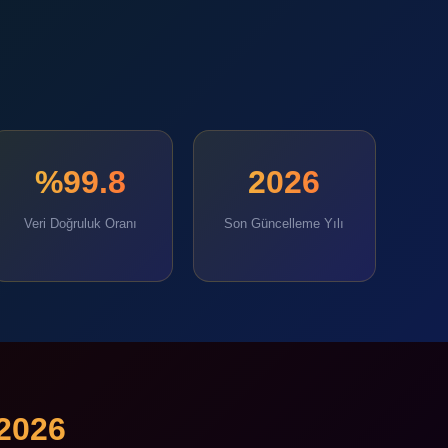
%99.8
2026
Veri Doğruluk Oranı
Son Güncelleme Yılı
2026