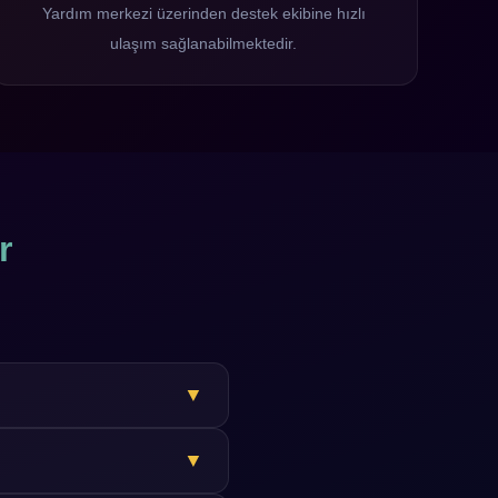
Yardım merkezi üzerinden destek ekibine hızlı
ulaşım sağlanabilmektedir.
r
▼
latformdur. Bu bilgi platformu
▼