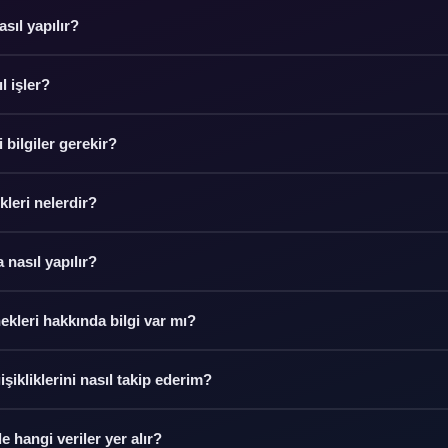
üzerinden ulaşım sağlanabilmektedir. Adres değişikliklerini takip etmek 
sıl yapılır?
iriş yap ekranında kullanıcı adı ve şifrenizi girerek hesabınıza erişebi
l işler?
irsiniz.
izi girerek üyeliğinizi oluşturabilirsiniz. Süreç genellikle birkaç dakika
 bilgiler gerekir?
lgileri standart kayıt ol sürecinde istenmektedir. Kimlik doğrulama adıml
leri nelerdir?
avalesi, kredi kartı ve elektronik cüzdan gibi farklı yöntemler sunulmak
nasıl yapılır?
bakiye bilgilerinize anında ulaşabilirsiniz. Bakiye hareketleri de aynı ek
kleri hakkında bilgi var mı?
ncellemeleri ve spor verileri ile desteklenmektedir. Maç içi istatistikle
ikliklerini nasıl takip ederim?
el adres duyurularını düzenli olarak takip edebilirsiniz. Ayrıca e-posta b
hangi veriler yer alır?