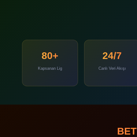
80+
24/7
Kapsanan Lig
Canlı Veri Akışı
BET