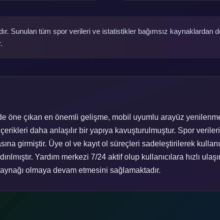
dır. Sunulan tüm spor verileri ve istatistikler bağımsız kaynaklardan d
.
 öne çıkan en önemli gelişme, mobil uyumlu arayüz yenilenmesi
 içerikleri daha anlaşılır bir yapıya kavuşturulmuştur. Spor veril
ına girmiştir. Üye ol ve kayıt ol süreçleri sadeleştirilerek kullanı
rılmıştır. Yardım merkezi 7/24 aktif olup kullanıcılara hızlı ul
gi kaynağı olmaya devam etmesini sağlamaktadır.