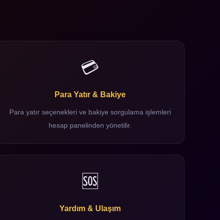
💳
Para Yatır & Bakiye
Para yatır seçenekleri ve bakiye sorgulama işlemleri
hesap panelinden yönetilir.
🆘
Yardım & Ulaşım