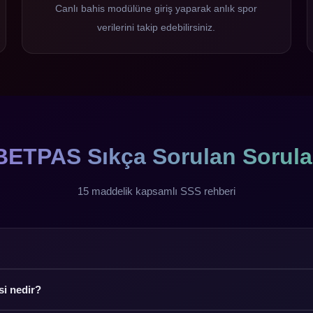
Canlı bahis modülüne giriş yaparak anlık spor
verilerini takip edebilirsiniz.
BETPAS Sıkça Sorulan Sorula
15 maddelik kapsamlı SSS rehberi
pısına sahip, kullanıcıların canlı bahis istatistiklerine ulaşabildiği bir p
si nedir?
im sağlanabilmektedir.