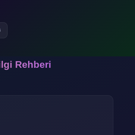
i
lgi Rehberi