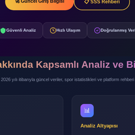
🚀 Güncel Giriş Bilgisi
📋 SSS Rehberi
Güvenli Analiz
Hızlı Ulaşım
Doğrulanmış Ver
kında Kapsamlı Analiz ve Bi
2026 yılı itibarıyla güncel veriler, spor istatistikleri ve platform rehberi
📊
Analiz Altyapısı