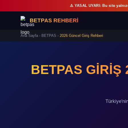
⚠️ YASAL UYARI: Bu site yalnızc
BETPAS REHBERİ
Ana Sayfa
›
BETPAS
›
2026 Güncel Giriş Rehberi
BETPAS GİRİŞ 2
Türkiye'ni