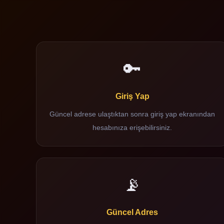
🔑
Giriş Yap
Güncel adrese ulaştıktan sonra giriş yap ekranından
hesabınıza erişebilirsiniz.
📡
Güncel Adres