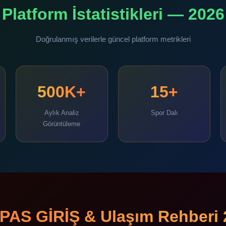
Platform İstatistikleri — 2026
Doğrulanmış verilerle güncel platform metrikleri
500K+
15+
Aylık Analiz
Spor Dalı
Görüntüleme
PAS GİRİŞ & Ulaşım Rehberi 