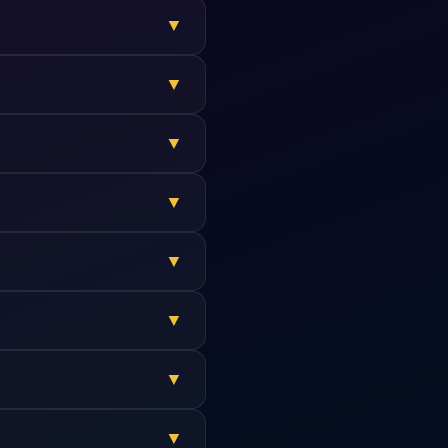
için sayfayı düzenli ziyaret
▼
lirsiniz. Şifre unutma durumunda
▼
 içinde tamamlanmaktadır.
▼
arı platforma göre değişkenlik
▼
tadır. Detaylar hesap panelinden
▼
randan takip edilebilmektedir.
▼
r gerçek zamanlı olarak
▼
ildirimleri için yardım
▼