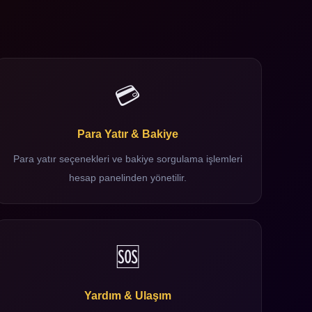
💳
Para Yatır & Bakiye
Para yatır seçenekleri ve bakiye sorgulama işlemleri
hesap panelinden yönetilir.
🆘
Yardım & Ulaşım