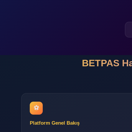
BETPAS Hak
⚽
Platform Genel Bakış