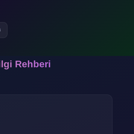
i
lgi Rehberi