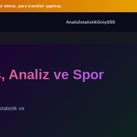
ul etmez, para transferi yapmaz.
Analiz
İstatistik
Giriş
SSS
 Analiz ve Spor
tatistik ve