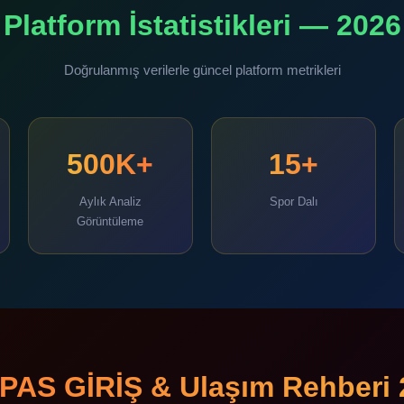
Platform İstatistikleri — 2026
Doğrulanmış verilerle güncel platform metrikleri
500K+
15+
Aylık Analiz
Spor Dalı
Görüntüleme
PAS GİRİŞ & Ulaşım Rehberi 