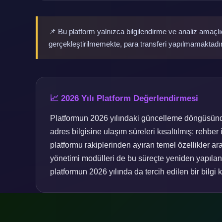
📌 Bu platform yalnızca bilgilendirme ve analiz amaçlı
gerçekleştirilmemekte, para transferi yapılmamaktadır
📈 2026 Yılı Platform Değerlendirmesi
Platformun 2026 yılındaki güncelleme döngüsünde
adres bilgisine ulaşım süreleri kısaltılmış; rehber
platformu rakiplerinden ayıran temel özellikler aras
yönetimi modülleri de bu süreçte yeniden yapılandı
platformun 2026 yılında da tercih edilen bir bil