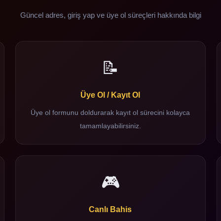
Güncel adres, giriş yap ve üye ol süreçleri hakkında bilgi
📝
Üye Ol / Kayıt Ol
Üye ol formunu doldurarak kayıt ol sürecini kolayca
tamamlayabilirsiniz.
🎮
Canlı Bahis