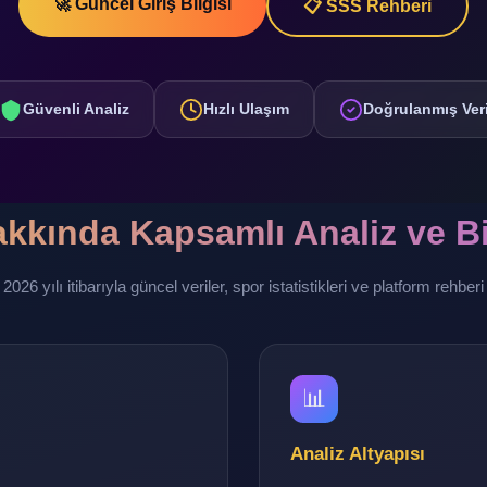
🚀 Güncel Giriş Bilgisi
📋 SSS Rehberi
Güvenli Analiz
Hızlı Ulaşım
Doğrulanmış Ver
kında Kapsamlı Analiz ve Bi
2026 yılı itibarıyla güncel veriler, spor istatistikleri ve platform rehberi
📊
Analiz Altyapısı