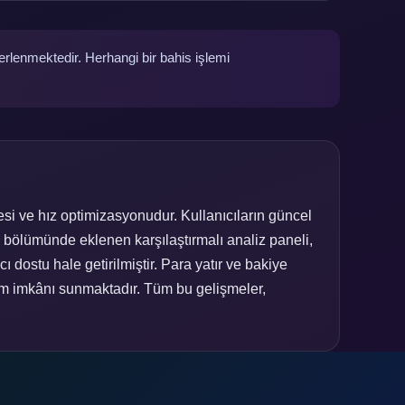
erlenmektedir. Herhangi bir bahis işlemi
 ve hız optimizasyonudur. Kullanıcıların güncel
eri bölümünde eklenen karşılaştırmalı analiz paneli,
cı dostu hale getirilmiştir. Para yatır ve bakiye
aşım imkânı sunmaktadır. Tüm bu gelişmeler,