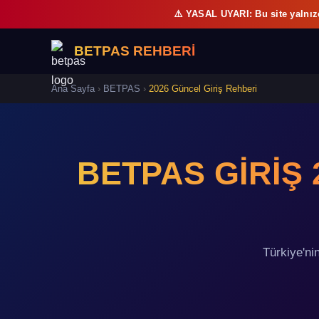
⚠️ YASAL UYARI: Bu site yalnızc
BETPAS REHBERİ
Ana Sayfa
›
BETPAS
›
2026 Güncel Giriş Rehberi
BETPAS GİRİŞ 2
Türkiye'ni