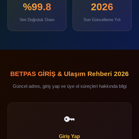
%99.8
2026
Veri Doğruluk Oranı
Son Güncelleme Yılı
BETPAS GİRİŞ & Ulaşım Rehberi 2026
Güncel adres, giriş yap ve üye ol süreçleri hakkında bilgi
🔑
Giriş Yap