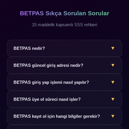
BETPAS Sıkça Sorulan Sorular
15 maddelik kapsamlı SSS rehberi
▼
BETPAS nedir?
Geniş spor verileri ve analiz altyapısına sahip, kullanıcıların
▼
BETPAS güncel giriş adresi nedir?
canlı bahis istatistiklerine ulaşabildiği bir platformdur. Bu bilgi
platformu aracılığıyla güncel verilere erişim sağlanabilmektedir.
Güncel adres bilgisine bu rehber üzerinden ulaşım
▼
BETPAS giriş yap işlemi nasıl yapılır?
sağlanabilmektedir. Adres değişikliklerini takip etmek için
sayfayı düzenli ziyaret etmeniz önerilir.
Güncel adrese ulaştıktan sonra giriş yap ekranında kullanıcı
▼
BETPAS üye ol süreci nasıl işler?
adı ve şifrenizi girerek hesabınıza erişebilirsiniz. Şifre unutma
durumunda yardım bölümünden destek alabilirsiniz.
Kayıt ol formunda temel bilgilerinizi girerek üyeliğinizi
▼
BETPAS kayıt ol için hangi bilgiler gerekir?
oluşturabilirsiniz. Süreç genellikle birkaç dakika içinde
tamamlanmaktadır.
Ad, soyad, e-posta ve iletişim bilgileri standart kayıt ol