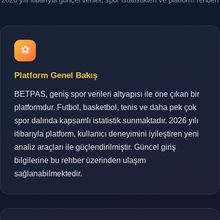
⚽
Platform Genel Bakış
BETPAS, geniş spor verileri altyapısı ile öne çıkan bir
platformdur. Futbol, basketbol, tenis ve daha pek çok
spor dalında kapsamlı istatistik sunmaktadır. 2026 yılı
itibarıyla platform, kullanıcı deneyimini iyileştiren yeni
analiz araçları ile güçlendirilmiştir. Güncel giriş
bilgilerine bu rehber üzerinden ulaşım
sağlanabilmektedir.