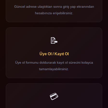
Güncel adrese ulaştıktan sonra giriş yap ekranından
hesabınıza erişebilirsiniz.
📝
Üye Ol / Kayıt Ol
Üye ol formunu doldurarak kayıt ol sürecini kolayca
tamamlayabilirsiniz.
💳