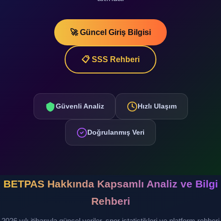
🚀 Güncel Giriş Bilgisi
📋 SSS Rehberi
Güvenli Analiz
Hızlı Ulaşım
Doğrulanmış Veri
BETPAS Hakkında Kapsamlı Analiz ve Bilgi
Rehberi
2026 yılı itibarıyla güncel veriler, spor istatistikleri ve platform rehberi