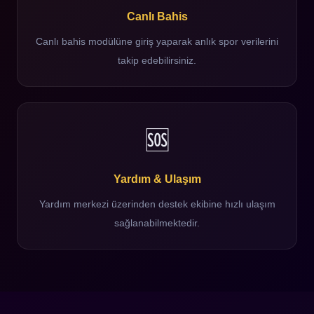
Canlı Bahis
Canlı bahis modülüne giriş yaparak anlık spor verilerini
takip edebilirsiniz.
🆘
Yardım & Ulaşım
Yardım merkezi üzerinden destek ekibine hızlı ulaşım
sağlanabilmektedir.