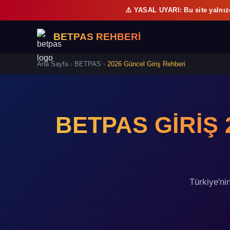
⚠️ YASAL UYARI: Bu site yalnızc
BETPAS REHBERİ
Ana Sayfa
›
BETPAS
›
2026 Güncel Giriş Rehberi
BETPAS GİRİŞ 2
Türkiye'ni