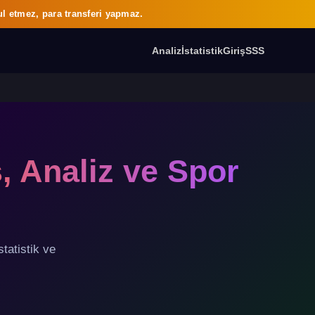
ul etmez, para transferi yapmaz.
Analiz
İstatistik
Giriş
SSS
 Analiz ve Spor
tatistik ve