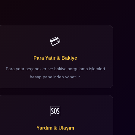
💳
Para Yatır & Bakiye
Para yatır seçenekleri ve bakiye sorgulama işlemleri
hesap panelinden yönetilir.
🆘
Yardım & Ulaşım