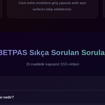
Canlı bahis modülüne giriş yaparak anlık spor
verilerini takip edebilirsiniz.
BETPAS Sıkça Sorulan Sorula
15 maddelik kapsamlı SSS rehberi
pısına sahip, kullanıcıların canlı bahis istatistiklerine ulaşabildiği bir p
si nedir?
im sağlanabilmektedir.