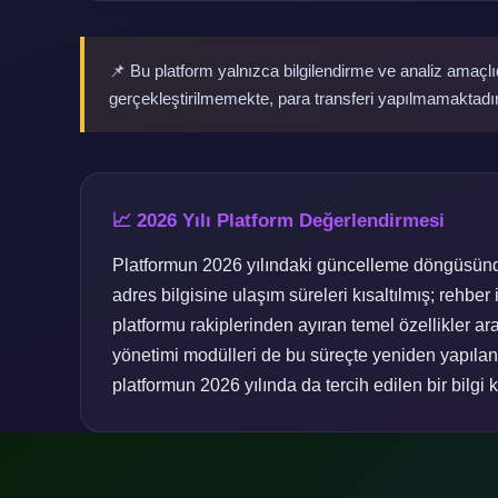
📌 Bu platform yalnızca bilgilendirme ve analiz amaçlı
gerçekleştirilmemekte, para transferi yapılmamaktadır
📈 2026 Yılı Platform Değerlendirmesi
Platformun 2026 yılındaki güncelleme döngüsünde
adres bilgisine ulaşım süreleri kısaltılmış; rehber
platformu rakiplerinden ayıran temel özellikler aras
yönetimi modülleri de bu süreçte yeniden yapılandı
platformun 2026 yılında da tercih edilen bir bil