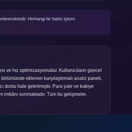
erlenmektedir. Herhangi bir bahis işlemi
 ve hız optimizasyonudur. Kullanıcıların güncel
eri bölümünde eklenen karşılaştırmalı analiz paneli,
cı dostu hale getirilmiştir. Para yatır ve bakiye
aşım imkânı sunmaktadır. Tüm bu gelişmeler,