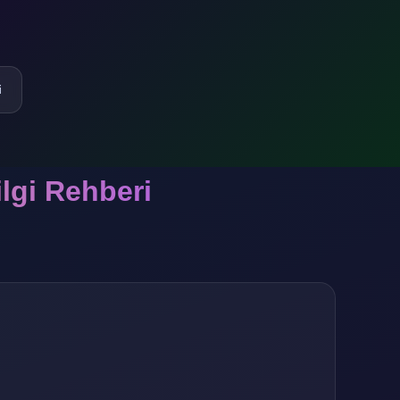
i
lgi Rehberi