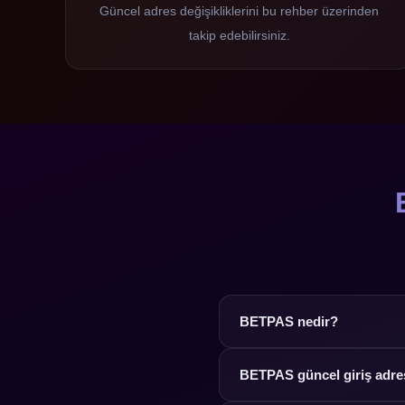
Güncel adres değişikliklerini bu rehber üzerinden
takip edebilirsiniz.
BETPAS nedir?
Geniş spor verileri ve analiz altya
BETPAS güncel giriş adre
aracılığıyla güncel verilere eriş