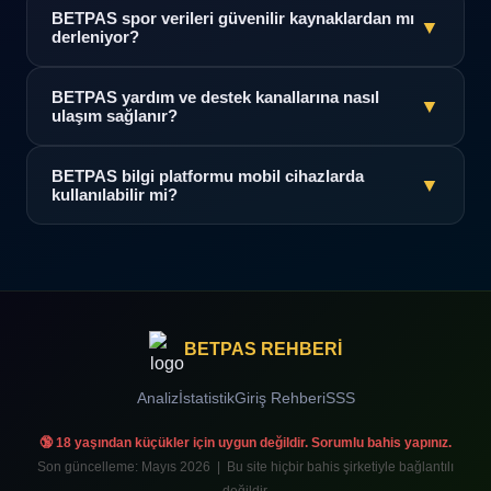
Avrupa'nın büyük ligleri başta olmak üzere dünya genelinde
BETPAS spor verileri güvenilir kaynaklardan mı
▼
80'den fazla lig istatistik kapsamındadır. Türkiye Süper Ligi de
derleniyor?
bu kapsamda yer almaktadır.
Spor verileri doğrulanmış ve bağımsız kaynaklardan
BETPAS yardım ve destek kanallarına nasıl
▼
derlenerek sunulmaktadır. Veri doğruluk oranı %99.8 olarak
ulaşım sağlanır?
ölçülmektedir.
Yardım bölümü üzerinden destek ekibine ulaşım
BETPAS bilgi platformu mobil cihazlarda
▼
sağlanabilmektedir. Canlı destek, e-posta ve sıkça sorulan
kullanılabilir mi?
sorular bölümleri aktif olarak hizmet vermektedir.
Platform tamamen responsive tasarıma sahiptir; mobil ve
tablet cihazlarda sorunsuz çalışmaktadır. iOS ve Android
tarayıcılarında tam uyumluluk sağlanmaktadır.
BETPAS REHBERİ
Analiz
İstatistik
Giriş Rehberi
SSS
🔞 18 yaşından küçükler için uygun değildir. Sorumlu bahis yapınız.
Son güncelleme: Mayıs 2026 | Bu site hiçbir bahis şirketiyle bağlantılı