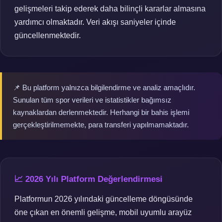
gelişmeleri takip ederek daha bilinçli kararlar almasına
yardımcı olmaktadır. Veri akışı saniyeler içinde
güncellenmektedir.
📌 Bu platform yalnızca bilgilendirme ve analiz amaçlıdır.
Sunulan tüm spor verileri ve istatistikler bağımsız
kaynaklardan derlenmektedir. Herhangi bir bahis işlemi
gerçekleştirilmemekte, para transferi yapılmamaktadır.
📈 2026 Yılı Platform Değerlendirmesi
Platformun 2026 yılındaki güncelleme döngüsünde
öne çıkan en önemli gelişme, mobil uyumlu arayüz