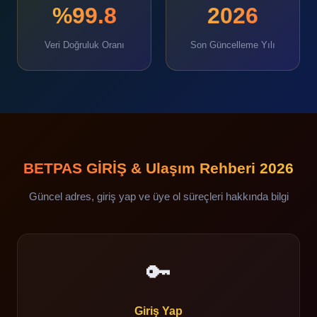
%99.8
2026
Veri Doğruluk Oranı
Son Güncelleme Yılı
BETPAS GİRİŞ & Ulaşım Rehberi 2026
Güncel adres, giriş yap ve üye ol süreçleri hakkında bilgi
🔑
Giriş Yap