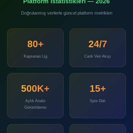
Platform İstatistikleri — 2026
Doğrulanmış verilerle güncel platform metrikleri
80+
24/7
Kapsanan Lig
Canlı Veri Akışı
500K+
15+
Aylık Analiz
Spor Dalı
Görüntüleme