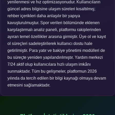
yenilenmesi ve hız optimizasyonudur. Kullanıcıların
güncel adres bilgisine ulaşım süreleri kısaltılmış;
rehber içerikleri daha anlaşılır bir yapıya
kavuşturulmuştur. Spor verileri bölümünde eklenen
karşılaştırmalı analiz paneli, platformu rakiplerinden
ayıran temel özellikler arasına girmiştir. Üye ol ve kayıt
ol süreçleri sadeleştirilerek kullanıcı dostu hale
getirilmiştir. Para yatır ve bakiye yönetimi modülleri de
bu süreçte yeniden yapılandırılmıştır. Yardım merkezi
7/24 aktif olup kullanıcılara hızlı ulaşım imkânı
sunmaktadır. Tüm bu gelişmeler, platformun 2026
yılında da tercih edilen bir bilgi kaynağı olmaya devam
etmesini sağlamaktadır.