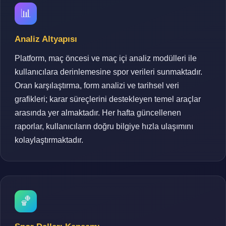
📊
Analiz Altyapısı
Platform, maç öncesi ve maç içi analiz modülleri ile
kullanıcılara derinlemesine spor verileri sunmaktadır.
Oran karşılaştırma, form analizi ve tarihsel veri
grafikleri; karar süreçlerini destekleyen temel araçlar
arasında yer almaktadır. Her hafta güncellenen
raporlar, kullanıcıların doğru bilgiye hızla ulaşımını
kolaylaştırmaktadır.
🏀