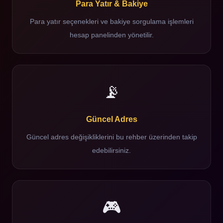
Para Yatır & Bakiye
Para yatır seçenekleri ve bakiye sorgulama işlemleri
hesap panelinden yönetilir.
📡
Güncel Adres
Güncel adres değişikliklerini bu rehber üzerinden takip
edebilirsiniz.
🎮