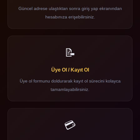
Güncel adrese ulaştıktan sonra giriş yap ekranından
hesabınıza erişebilirsiniz.
📝
Üye Ol / Kayıt Ol
Üye ol formunu doldurarak kayıt ol sürecini kolayca
tamamlayabilirsiniz.
💳