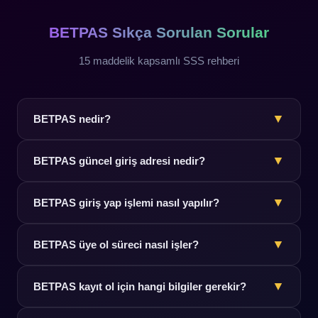
BETPAS Sıkça Sorulan Sorular
15 maddelik kapsamlı SSS rehberi
▼
BETPAS nedir?
Geniş spor verileri ve analiz altyapısına sahip, kullanıcıların
▼
BETPAS güncel giriş adresi nedir?
canlı bahis istatistiklerine ulaşabildiği bir platformdur. Bu bilgi
platformu aracılığıyla güncel verilere erişim sağlanabilmektedir.
Güncel adres bilgisine bu rehber üzerinden ulaşım
▼
BETPAS giriş yap işlemi nasıl yapılır?
sağlanabilmektedir. Adres değişikliklerini takip etmek için
sayfayı düzenli ziyaret etmeniz önerilir.
Güncel adrese ulaştıktan sonra giriş yap ekranında kullanıcı
▼
BETPAS üye ol süreci nasıl işler?
adı ve şifrenizi girerek hesabınıza erişebilirsiniz. Şifre unutma
durumunda yardım bölümünden destek alabilirsiniz.
Kayıt ol formunda temel bilgilerinizi girerek üyeliğinizi
▼
BETPAS kayıt ol için hangi bilgiler gerekir?
oluşturabilirsiniz. Süreç genellikle birkaç dakika içinde
tamamlanmaktadır.
Ad, soyad, e-posta ve iletişim bilgileri standart kayıt ol