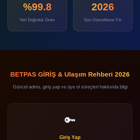
%99.8
2026
Veri Doğruluk Oranı
Son Güncelleme Yılı
BETPAS GİRİŞ & Ulaşım Rehberi 2026
Güncel adres, giriş yap ve üye ol süreçleri hakkında bilgi
🔑
Giriş Yap