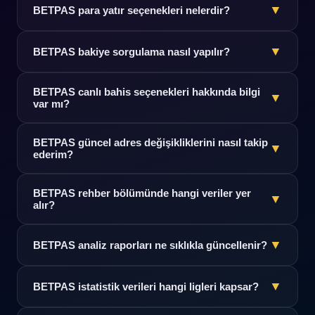
▼
BETPAS para yatır seçenekleri nelerdir?
sürecinde istenmektedir. Kimlik doğrulama adımları platforma
göre değişkenlik gösterebilir.
Para yatır işlemleri için banka havalesi, kredi kartı ve elektronik
▼
BETPAS bakiye sorgulama nasıl yapılır?
cüzdan gibi farklı yöntemler sunulmaktadır. Detaylar hesap
panelinden incelenebilir.
Hesabınıza giriş yaptıktan sonra bakiye bilgilerinize anında
BETPAS canlı bahis seçenekleri hakkında bilgi
▼
ulaşabilirsiniz. Bakiye hareketleri de aynı ekrandan takip
var mı?
edilebilmektedir.
Canlı bahis modülü; anlık oran güncellemeleri ve spor verileri
BETPAS güncel adres değişikliklerini nasıl takip
▼
ile desteklenmektedir. Maç içi istatistikler gerçek zamanlı
ederim?
olarak güncellenmektedir.
Bu bilgi platformu üzerinden güncel adres duyurularını düzenli
BETPAS rehber bölümünde hangi veriler yer
▼
olarak takip edebilirsiniz. Ayrıca e-posta bildirimleri için yardım
alır?
bölümünden destek alabilirsiniz.
Rehber bölümünde analiz, istatistik ve spor verileri odaklı
▼
BETPAS analiz raporları ne sıklıkla güncellenir?
içerikler sunulmaktadır. Lig tabloları, form analizleri ve oran
karşılaştırmaları da bu bölümde yer almaktadır.
Analiz ve istatistik raporları haftalık döngüde güncellenmekte;
▼
BETPAS istatistik verileri hangi ligleri kapsar?
önemli maç öncesi ek raporlar yayımlanmaktadır. Güncel
verilere erişim için sayfayı düzenli ziyaret etmeniz önerilir.