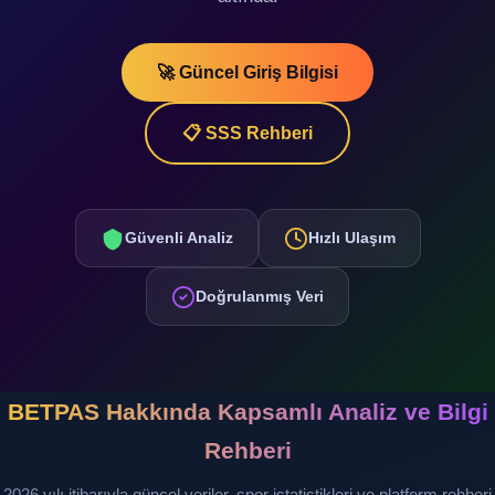
🚀 Güncel Giriş Bilgisi
📋 SSS Rehberi
Güvenli Analiz
Hızlı Ulaşım
Doğrulanmış Veri
BETPAS Hakkında Kapsamlı Analiz ve Bilgi
Rehberi
2026 yılı itibarıyla güncel veriler, spor istatistikleri ve platform rehberi