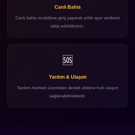
Canlı Bahis
Canlı bahis modülüne giriş yaparak anlık spor verilerini
takip edebilirsiniz.
🆘
Yardım & Ulaşım
Yardım merkezi üzerinden destek ekibine hızlı ulaşım
sağlanabilmektedir.