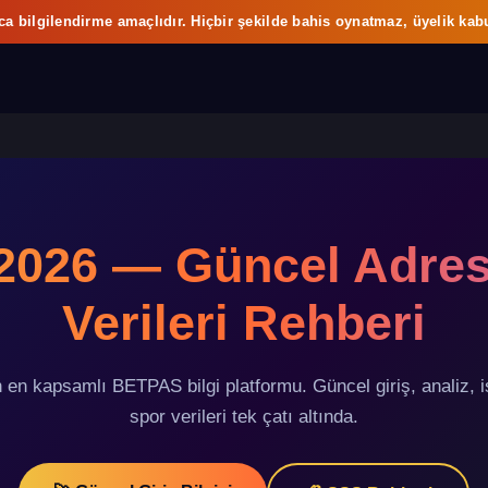
a bilgilendirme amaçlıdır. Hiçbir şekilde bahis oynatmaz, üyelik kab
026 — Güncel Adres,
Verileri Rehberi
n en kapsamlı BETPAS bilgi platformu. Güncel giriş, analiz, is
spor verileri tek çatı altında.