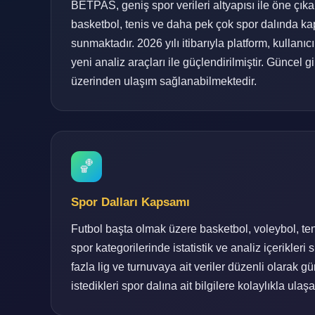
BETPAS, geniş spor verileri altyapısı ile öne çıkan
basketbol, tenis ve daha pek çok spor dalında kap
sunmaktadır. 2026 yılı itibarıyla platform, kullanıc
yeni analiz araçları ile güçlendirilmiştir. Güncel gi
üzerinden ulaşım sağlanabilmektedir.
🏀
Spor Dalları Kapsamı
Futbol başta olmak üzere basketbol, voleybol, ten
spor kategorilerinde istatistik ve analiz içerikleri
fazla lig ve turnuvaya ait veriler düzenli olarak g
istedikleri spor dalına ait bilgilere kolaylıkla ulaş