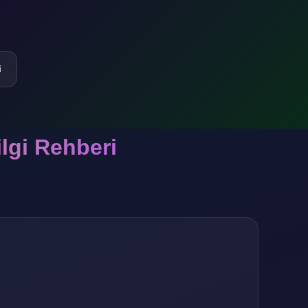
i
lgi Rehberi