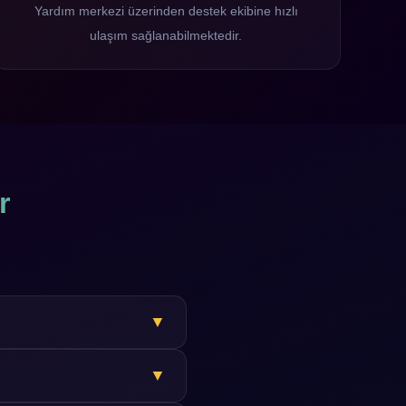
Yardım merkezi üzerinden destek ekibine hızlı
ulaşım sağlanabilmektedir.
r
▼
latformdur. Bu bilgi platformu
▼