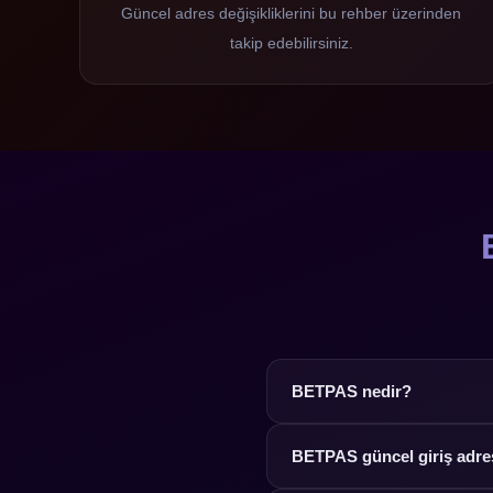
Güncel adres değişikliklerini bu rehber üzerinden
takip edebilirsiniz.
BETPAS nedir?
Geniş spor verileri ve analiz altya
BETPAS güncel giriş adre
aracılığıyla güncel verilere eriş