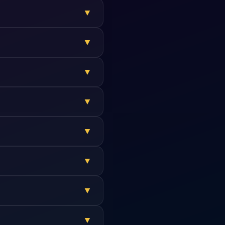
için sayfayı düzenli ziyaret
▼
lirsiniz. Şifre unutma durumunda
▼
 içinde tamamlanmaktadır.
▼
arı platforma göre değişkenlik
▼
tadır. Detaylar hesap panelinden
▼
randan takip edilebilmektedir.
▼
r gerçek zamanlı olarak
▼
ildirimleri için yardım
▼