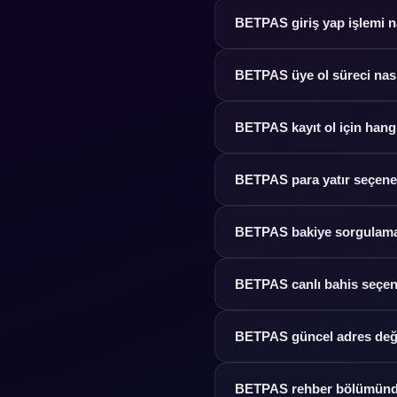
Güncel adres bilgisine bu rehber 
BETPAS giriş yap işlemi na
etmeniz önerilir.
Güncel adrese ulaştıktan sonra g
BETPAS üye ol süreci nası
yardım bölümünden destek alabil
Kayıt ol formunda temel bilgilerin
BETPAS kayıt ol için hangi
Ad, soyad, e-posta ve iletişim bi
BETPAS para yatır seçenek
gösterebilir.
Para yatır işlemleri için banka h
BETPAS bakiye sorgulama 
incelenebilir.
Hesabınıza giriş yaptıktan sonra 
BETPAS canlı bahis seçene
Canlı bahis modülü; anlık oran gü
BETPAS güncel adres değiş
güncellenmektedir.
Bu bilgi platformu üzerinden günc
BETPAS rehber bölümünde 
bölümünden destek alabilirsiniz.