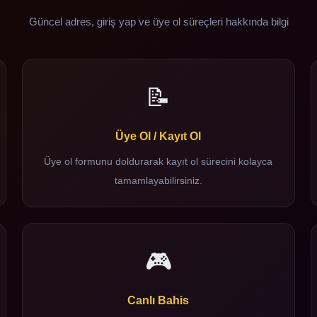
Güncel adres, giriş yap ve üye ol süreçleri hakkında bilgi
📝
Üye Ol / Kayıt Ol
Üye ol formunu doldurarak kayıt ol sürecini kolayca
tamamlayabilirsiniz.
🎮
Canlı Bahis