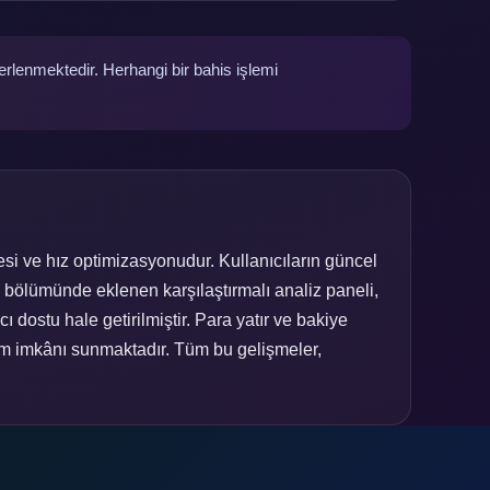
erlenmektedir. Herhangi bir bahis işlemi
 ve hız optimizasyonudur. Kullanıcıların güncel
eri bölümünde eklenen karşılaştırmalı analiz paneli,
cı dostu hale getirilmiştir. Para yatır ve bakiye
aşım imkânı sunmaktadır. Tüm bu gelişmeler,