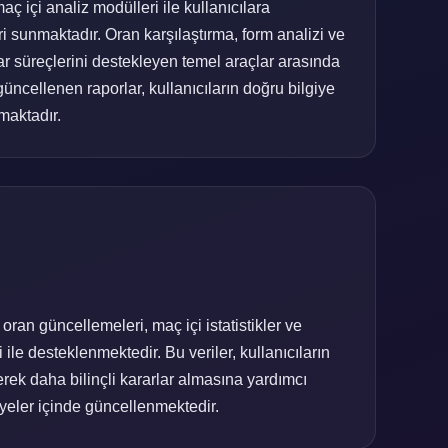
ç içi analiz modülleri ile kullanıcılara
i sunmaktadır. Oran karşılaştırma, form analizi ve
arar süreçlerini destekleyen temel araçlar arasında
güncellenen raporlar, kullanıcıların doğru bilgiye
rmaktadır.
oran güncellemeleri, maç içi istatistikler ve
 ile desteklenmektedir. Bu veriler, kullanıcıların
erek daha bilinçli kararlar almasına yardımcı
iyeler içinde güncellenmektedir.