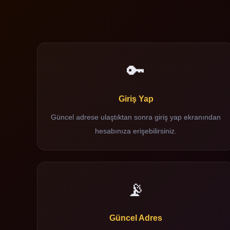
🔑
Giriş Yap
Güncel adrese ulaştıktan sonra giriş yap ekranından
hesabınıza erişebilirsiniz.
📡
Güncel Adres