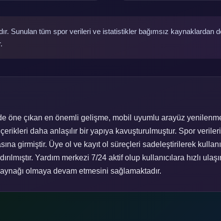
dır. Sunulan tüm spor verileri ve istatistikler bağımsız kaynaklardan d
.
 öne çıkan en önemli gelişme, mobil uyumlu arayüz yenilenmesi
 içerikleri daha anlaşılır bir yapıya kavuşturulmuştur. Spor veril
ına girmiştir. Üye ol ve kayıt ol süreçleri sadeleştirilerek kullanı
rılmıştır. Yardım merkezi 7/24 aktif olup kullanıcılara hızlı ul
gi kaynağı olmaya devam etmesini sağlamaktadır.