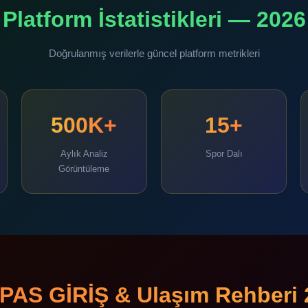
Platform İstatistikleri — 2026
Doğrulanmış verilerle güncel platform metrikleri
500K+
15+
Aylık Analiz
Spor Dalı
Görüntüleme
PAS GİRİŞ & Ulaşım Rehberi 