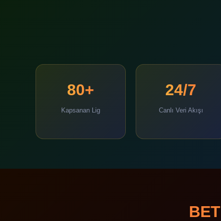
80+
24/7
Kapsanan Lig
Canlı Veri Akışı
BET