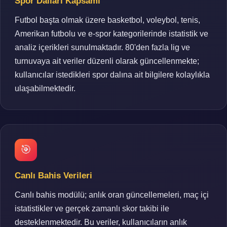
Spor Dalları Kapsamı
Futbol başta olmak üzere basketbol, voleybol, tenis,
Amerikan futbolu ve e-spor kategorilerinde istatistik ve
analiz içerikleri sunulmaktadır. 80'den fazla lig ve
turnuvaya ait veriler düzenli olarak güncellenmekte;
kullanıcılar istedikleri spor dalına ait bilgilere kolaylıkla
ulaşabilmektedir.
🎯
Canlı Bahis Verileri
Canlı bahis modülü; anlık oran güncellemeleri, maç içi
istatistikler ve gerçek zamanlı skor takibi ile
desteklenmektedir. Bu veriler, kullanıcıların anlık