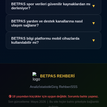
Avrupa'nın büyük ligleri başta olmak üzere dünya genelinde
BETPAS spor verileri güvenilir kaynaklardan mı
▼
80'den fazla lig istatistik kapsamındadır. Türkiye Süper Ligi de
derleniyor?
bu kapsamda yer almaktadır.
Spor verileri doğrulanmış ve bağımsız kaynaklardan
BETPAS yardım ve destek kanallarına nasıl
▼
derlenerek sunulmaktadır. Veri doğruluk oranı %99.8 olarak
ulaşım sağlanır?
ölçülmektedir.
Yardım bölümü üzerinden destek ekibine ulaşım
BETPAS bilgi platformu mobil cihazlarda
▼
sağlanabilmektedir. Canlı destek, e-posta ve sıkça sorulan
kullanılabilir mi?
sorular bölümleri aktif olarak hizmet vermektedir.
Platform tamamen responsive tasarıma sahiptir; mobil ve
tablet cihazlarda sorunsuz çalışmaktadır. iOS ve Android
tarayıcılarında tam uyumluluk sağlanmaktadır.
BETPAS REHBERİ
Analiz
İstatistik
Giriş Rehberi
SSS
🔞 18 yaşından küçükler için uygun değildir. Sorumlu bahis yapınız.
Son güncelleme: Mayıs 2026 | Bu site hiçbir bahis şirketiyle bağlantılı