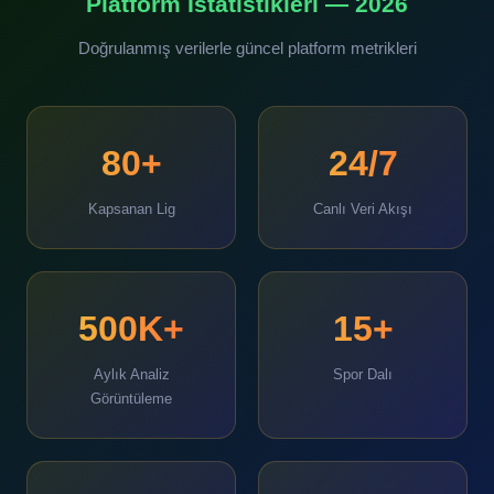
Platform İstatistikleri — 2026
Doğrulanmış verilerle güncel platform metrikleri
80+
24/7
Kapsanan Lig
Canlı Veri Akışı
500K+
15+
Aylık Analiz
Spor Dalı
Görüntüleme