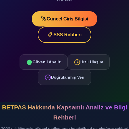
🚀 Güncel Giriş Bilgisi
📋 SSS Rehberi
Güvenli Analiz
Hızlı Ulaşım
Doğrulanmış Veri
BETPAS Hakkında Kapsamlı Analiz ve Bilgi
Rehberi
2026 yılı itibarıyla güncel veriler, spor istatistikleri ve platform rehberi